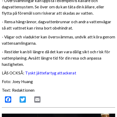
- Översvämningar kan uppstå i exempelvis källare och
dagvattensystem. Se över om du kan täta din källare, eller
flytta på föremål som riskerar att skadas av vatten.
- Rensa hängrännor, dagvattenbrunnar och andra vattenvägar
så att vattnet kan rinna bort obehindrat.
- Vägar och viadukter kan översvämmas, undvik att köra genom
vattensamlingarna.
- Restider kan bli längre då det kan vara dålig sikt och risk för
vattenplaning. Avsätt längre tid för din resa och anpassa
hastigheten.
LÄS OCKSÅ:
Tyskt jättefartyg attackerat
Foto: Joey Huang
Text: Redaktionen
Facebook
Twitter
Email