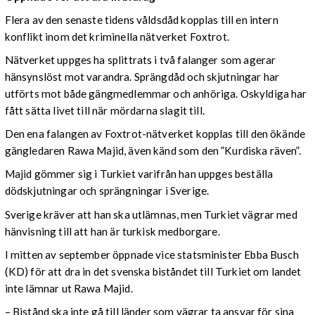
Flera av den senaste tidens våldsdåd kopplas till en intern
konflikt inom det kriminella nätverket Foxtrot.
Nätverket uppges ha splittrats i två falanger som agerar
hänsynslöst mot varandra. Sprängdåd och skjutningar har
utförts mot både gängmedlemmar och anhöriga. Oskyldiga har
fått sätta livet till när mördarna slagit till.
Den ena falangen av Foxtrot-nätverket kopplas till den ökände
gängledaren Rawa Majid, även känd som den ”Kurdiska räven”.
Majid gömmer sig i Turkiet varifrån han uppges beställa
dödskjutningar och sprängningar i Sverige.
Sverige kräver att han ska utlämnas, men Turkiet vägrar med
hänvisning till att han är turkisk medborgare.
I mitten av september öppnade vice statsminister Ebba Busch
(KD) för att dra in det svenska biståndet till Turkiet om landet
inte lämnar ut Rawa Majid.
– Bistånd ska inte gå till länder som vägrar ta ansvar för sina