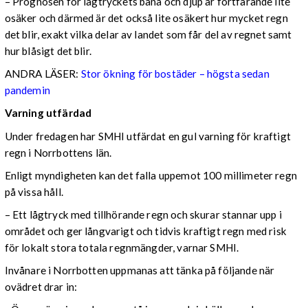
– Prognosen för lågtryckets bana och djup är fortfarande lite
osäker och därmed är det också lite osäkert hur mycket regn
det blir, exakt vilka delar av landet som får del av regnet samt
hur blåsigt det blir.
ANDRA LÄSER:
Stor ökning för bostäder – högsta sedan
pandemin
Varning utfärdad
Under fredagen har SMHI utfärdat en gul varning för kraftigt
regn i Norrbottens län.
Enligt myndigheten kan det falla uppemot 100 millimeter regn
på vissa håll.
– Ett lågtryck med tillhörande regn och skurar stannar upp i
området och ger långvarigt och tidvis kraftigt regn med risk
för lokalt stora totala regnmängder, varnar SMHI.
Invånare i Norrbotten uppmanas att tänka på följande när
ovädret drar in: