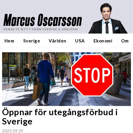
Marcus Oscarsson
SENASTE NYTT FRÅN SVERIGE & VÄRLDEN
Hem
Sverige
Världen
USA
Ekonomi
Om
Öppnar för utegångsförbud i
Sverige
2023 09 29