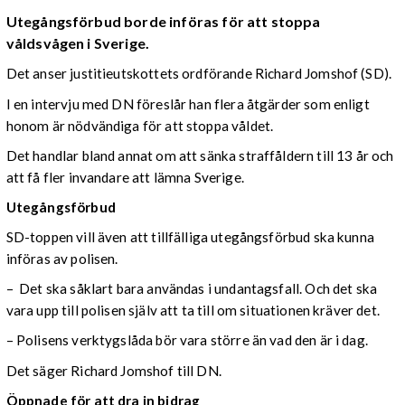
Utegångsförbud borde införas för att stoppa
våldsvågen i Sverige.
Det anser justitieutskottets ordförande Richard Jomshof (SD).
I en intervju med DN föreslår han flera åtgärder som enligt
honom är nödvändiga för att stoppa våldet.
Det handlar bland annat om att sänka straffåldern till 13 år och
att få fler invandare att lämna Sverige.
Utegångsförbud
SD-toppen vill även att tillfälliga utegångsförbud ska kunna
införas av polisen.
– Det ska såklart bara användas i undantagsfall. Och det ska
vara upp till polisen själv att ta till om situationen kräver det.
– Polisens verktygslåda bör vara större än vad den är i dag.
Det säger Richard Jomshof till DN.
Öppnade för att dra in bidrag