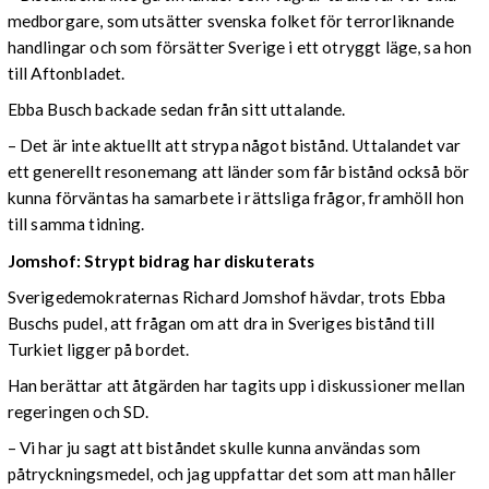
medborgare, som utsätter svenska folket för terrorliknande
handlingar och som försätter Sverige i ett otryggt läge, sa hon
till Aftonbladet.
Ebba Busch backade sedan från sitt uttalande.
– Det är inte aktuellt att strypa något bistånd. Uttalandet var
ett generellt resonemang att länder som får bistånd också bör
kunna förväntas ha samarbete i rättsliga frågor, framhöll hon
till samma tidning.
Jomshof: Strypt bidrag har diskuterats
Sverigedemokraternas Richard Jomshof hävdar, trots Ebba
Buschs pudel, att frågan om att dra in Sveriges bistånd till
Turkiet ligger på bordet.
Han berättar att åtgärden har tagits upp i diskussioner mellan
regeringen och SD.
– Vi har ju sagt att biståndet skulle kunna användas som
påtryckningsmedel, och jag uppfattar det som att man håller