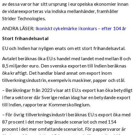
av dessa varor har sitt ursprung i europeiska ekonomier innan
de vidareexporteras via indiska mellanhänder, framhåller
Strider Technologies.
ANDRA LÄSER:
Ikoniskt cykelmärke i konkurs – efter 104 år
Stort frihandelsavtal
EU och Indien har nyligen enats om ett stort frihandelsavtal.
Avtalet beräknas öka EU:s handel med landet med mellan 8 och
8,5 miljarder euro. Den svenska exporten till Indien beräknas
öka kraftigt. Det handlar bland annat om export inom
tillverkningsindustrin, exempelvis maskiner, papper och stål.
– Beräkningar från 2023 visar att EU:s export kan öka betydligt
i flera sektorer där Sverige redan idag har en betydande export
till Indien, rapporterar Kommerskollegium.
– För övrig tillverkningsindustri beräknas EU:s export öka med
87 procent i det mer begränsade scenariot och med 154
procent i det mer omfattande scenariot. För pappersvaror är