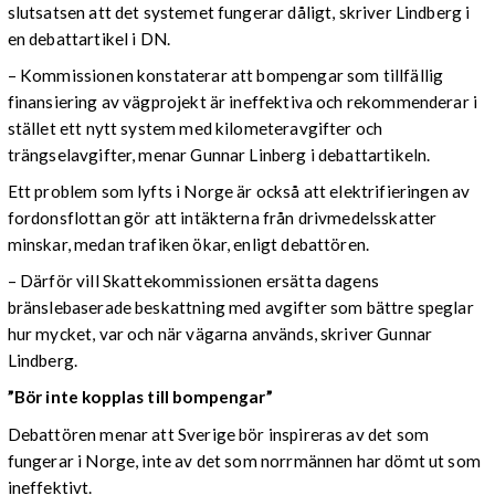
slutsatsen att det systemet fungerar dåligt, skriver Lindberg i
en debattartikel i DN.
– Kommissionen konstaterar att bompengar som tillfällig
finansiering av vägprojekt är ineffektiva och rekommenderar i
stället ett nytt system med kilometeravgifter och
trängselavgifter, menar Gunnar Linberg i debattartikeln.
Ett problem som lyfts i Norge är också att elektrifieringen av
fordonsflottan gör att intäkterna från drivmedelsskatter
minskar, medan trafiken ökar, enligt debattören.
– Därför vill Skattekommissionen ersätta dagens
bränslebaserade beskattning med avgifter som bättre speglar
hur mycket, var och när vägarna används, skriver Gunnar
Lindberg.
”Bör inte kopplas till bompengar”
Debattören menar att Sverige bör inspireras av det som
fungerar i Norge, inte av det som norrmännen har dömt ut som
ineffektivt.