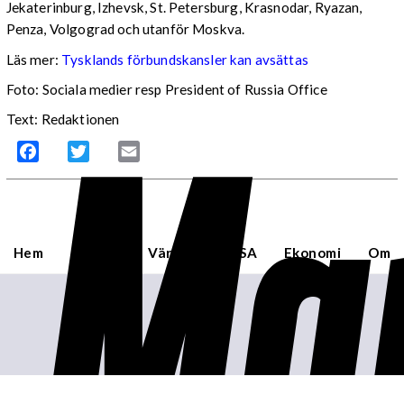
Jekaterinburg, Izhevsk, St. Petersburg, Krasnodar, Ryazan,
Penza, Volgograd och utanför Moskva.
Läs mer:
Tysklands förbundskansler kan avsättas
Foto:
Sociala medier resp President of Russia Office
Mar
Text: Redaktionen
Facebook
Twitter
Email
Hem
Sverige
Världen
USA
Ekonomi
Om