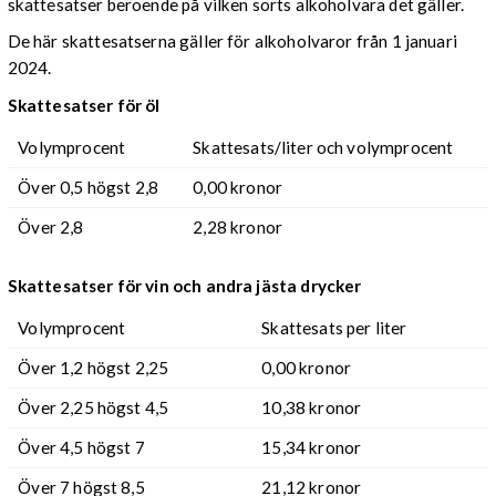
skattesatser beroende på vilken sorts alkoholvara det gäller.
De här skattesatserna gäller för alkoholvaror från 1 januari
2024.
Skattesatser för öl
Volymprocent
Skattesats/liter och volymprocent
Över 0,5 högst 2,8
0,00 kronor
Över 2,8
2,28 kronor
Skattesatser för vin och andra jästa drycker
Volymprocent
Skattesats per liter
Över 1,2 högst 2,25
0,00 kronor
Över 2,25 högst 4,5
10,38 kronor
Över 4,5 högst 7
15,34 kronor
Över 7 högst 8,5
21,12 kronor