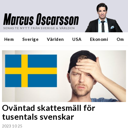
Marcus Oscarsson
SENASTE NYTT FRÅN SVERIGE & VÄRLDEN
Hem
Sverige
Världen
USA
Ekonomi
Om
Oväntad skattesmäll för
tusentals svenskar
2023 10 25