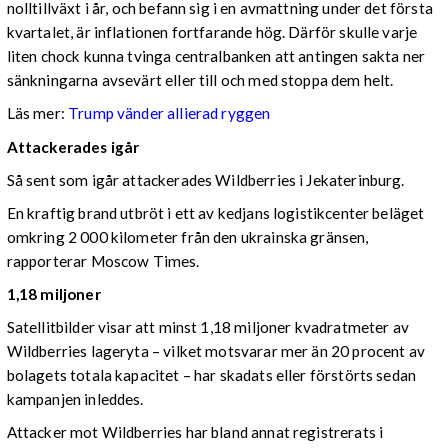
nolltillväxt i år, och befann sig i en avmattning under det första
kvartalet, är inflationen fortfarande hög. Därför skulle varje
liten chock kunna tvinga centralbanken att antingen sakta ner
sänkningarna avsevärt eller till och med stoppa dem helt.
Läs mer:
Trump vänder allierad ryggen
Attackerades igår
Så sent som igår attackerades Wildberries i Jekaterinburg.
En kraftig brand utbröt i ett av kedjans logistikcenter beläget
omkring 2 000 kilometer från den ukrainska gränsen,
rapporterar Moscow Times.
1,18 miljoner
Satellitbilder visar att minst 1,18 miljoner kvadratmeter av
Wildberries lageryta – vilket motsvarar mer än 20 procent av
bolagets totala kapacitet – har skadats eller förstörts sedan
kampanjen inleddes.
Attacker mot Wildberries har bland annat registrerats i