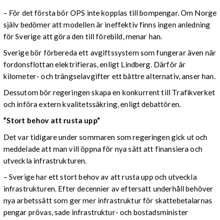
– För det första bör OPS inte kopplas till bompengar. Om Norge
själv bedömer att modellen är ineffektiv finns ingen anledning
för Sverige att göra den till förebild, menar han.
Sverige bör förbereda ett avgiftssystem som fungerar även när
fordonsflottan elektrifieras, enligt Lindberg. Därför är
kilometer- och trängselavgifter ett bättre alternativ, anser han.
Dessutom bör regeringen skapa en konkurrent till Trafikverket
och införa extern kvalitetssäkring, enligt debattören.
”Stort behov att rusta upp”
Det var tidigare under sommaren som regeringen gick ut och
meddelade att man vill öppna för nya sätt att finansiera och
utveckla infrastrukturen.
– Sverige har ett stort behov av att rusta upp och utveckla
infrastrukturen. Efter decennier av eftersatt underhåll behöver
nya arbetssätt som ger mer infrastruktur för skattebetalarnas
pengar prövas, sade infrastruktur- och bostadsminister