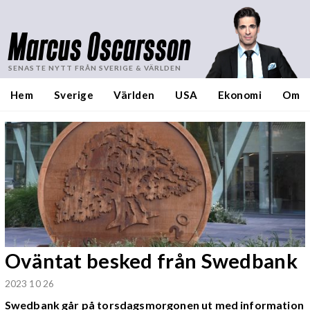
Marcus Oscarsson
SENASTE NYTT FRÅN SVERIGE & VÄRLDEN
Hem
Sverige
Världen
USA
Ekonomi
Om
Oväntat besked från Swedbank
2023 10 26
Swedbank går på torsdagsmorgonen ut med information