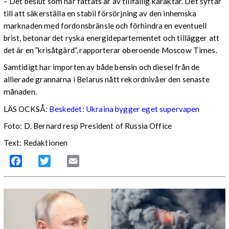
– Det beslut som har fattats är av tillfällig karaktär. Det syftar
till att säkerställa en stabil försörjning av den inhemska
marknaden med fordonsbränsle och förhindra en eventuell
brist, betonar det ryska energidepartementet och tillägger att
det är en ”krisåtgärd”, rapporterar oberoende Moscow Times.
Samtidigt har importen av både bensin och diesel från de
allierade grannarna i Belarus nått rekordnivåer den senaste
månaden.
LÄS OCKSÅ:
Beskedet: Ukraina bygger eget supervapen
Foto: D. Bernard resp President of Russia Office
Text: Redaktionen
Facebook
Twitter
Email