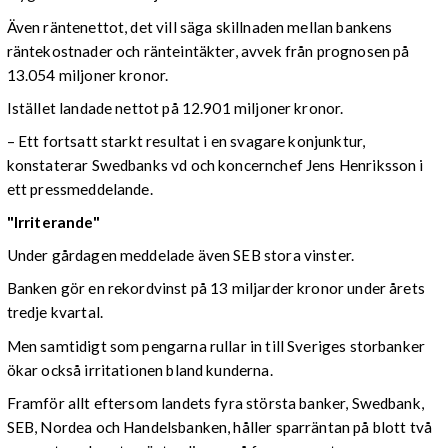
Även räntenettot, det vill säga skillnaden mellan bankens
räntekostnader och ränteintäkter, avvek från prognosen på
13.054 miljoner kronor.
Istället landade nettot på 12.901 miljoner kronor.
– Ett fortsatt starkt resultat i en svagare konjunktur,
konstaterar Swedbanks vd och koncernchef Jens Henriksson i
ett pressmeddelande.
"
Irriterande
"
Under gårdagen meddelade även SEB stora vinster.
Banken gör en rekordvinst på 13 miljarder kronor under årets
tredje kvartal.
Men samtidigt som pengarna rullar in till Sveriges storbanker
ökar också irritationen bland kunderna.
Framför allt eftersom landets fyra största banker, Swedbank,
SEB, Nordea och Handelsbanken, håller sparräntan på blott två