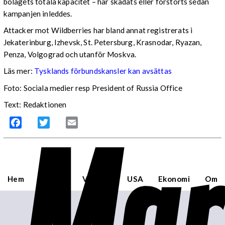
bolagets totala kapacitet – har skadats eller förstörts sedan
kampanjen inleddes.
Attacker mot Wildberries har bland annat registrerats i
Jekaterinburg, Izhevsk, St. Petersburg, Krasnodar, Ryazan,
Penza, Volgograd och utanför Moskva.
Läs mer:
Tysklands förbundskansler kan avsättas
Foto:
Sociala medier resp President of Russia Office
Text: Redaktionen
Mar
Facebook
Twitter
Email
Hem
Sverige
Världen
USA
Ekonomi
Om