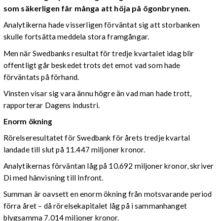
som säkerligen får många att höja på ögonbrynen.
Analytikerna hade visserligen förväntat sig att storbanken
skulle fortsätta meddela stora framgångar.
Men när Swedbanks resultat för tredje kvartalet idag blir
offentligt går beskedet trots det emot vad som hade
förväntats på förhand.
Vinsten visar sig vara ännu högre än vad man hade trott,
rapporterar Dagens industri.
Enorm ökning
Rörelseresultatet för Swedbank för årets tredje kvartal
landade till slut på 11.447 miljoner kronor.
Analytikernas förväntan låg på 10.692 miljoner kronor, skriver
Di med hänvisning till Infront.
Summan är oavsett en enorm ökning från motsvarande period
förra året – då rörelsekapitalet låg på i sammanhanget
blygsamma 7.014 miljoner kronor.