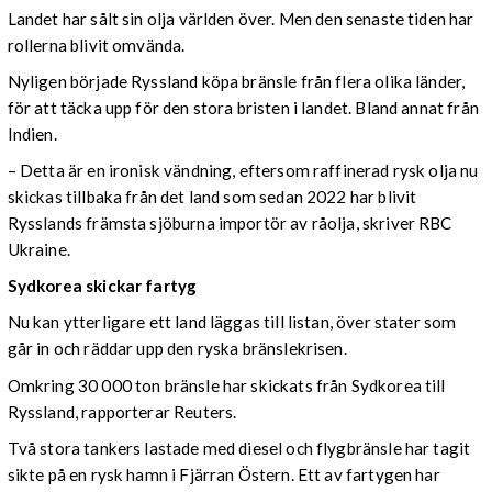
Landet har sålt sin olja världen över. Men den senaste tiden har
rollerna blivit omvända.
Nyligen började Ryssland köpa bränsle från flera olika länder,
för att täcka upp för den stora bristen i landet. Bland annat från
Indien.
– Detta är en ironisk vändning, eftersom raffinerad rysk olja nu
skickas tillbaka från det land som sedan 2022 har blivit
Rysslands främsta sjöburna importör av råolja, skriver RBC
Ukraine.
Sydkorea skickar fartyg
Nu kan ytterligare ett land läggas till listan, över stater som
går in och räddar upp den ryska bränslekrisen.
Omkring 30 000 ton bränsle har skickats från Sydkorea till
Ryssland, rapporterar Reuters.
Två stora tankers lastade med diesel och flygbränsle har tagit
sikte på en rysk hamn i Fjärran Östern. Ett av fartygen har