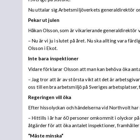
Nu uttalar sig Arbetsmiljöverkets generaldirektör o
Pekar ut julen
Håkan Olsson, som är vikarierande generaldirektör vid
– Nu är vi ju i slutet på året. Nu ska allting vara färd
Olsson i Ekot.
Inte bara inspektioner
Vidare förklarar Olsson att man kan behöva öka anta
– Jag tror att är av största vikt att det är arbetsgi
oss till en bra arbetsmiljö på Sveriges arbetsplatser,
Regeringen vill öka
Efter hissolyckan och händelserna vid Northvolt har r
– Hittills i år har 60 personer omkommit i olyckor p
åtgärder för att öka antalet inspektioner, framhåller
“Måste minska”