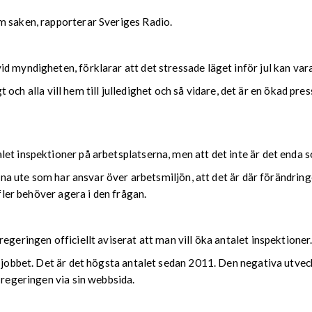
m saken, rapporterar Sveriges Radio.
 myndigheten, förklarar att det stressade läget inför jul kan vara 
igt och alla vill hem till julledighet och så vidare, det är en ökad pr
let inspektioner på arbetsplatserna, men att det inte är det enda 
varna ute som har ansvar över arbetsmiljön, att det är där förändr
 fler behöver agera i den frågan.
egeringen officiellt aviserat att man vill öka antalet inspektioner
å jobbet. Det är det högsta antalet sedan 2011. Den negativa utve
 regeringen via sin webbsida.