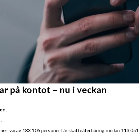
r på kontot – nu i veckan
ed.
.
soner, varav 183 105 personer får skatteåterbäring medan 113 051 