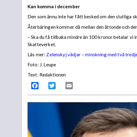
Kan komma i december
Den som ännu inte har fått besked om den slutliga ska
Återbäringen kommer då mellan den åttonde och den
– Ska du få tillbaka mindre än 100 kronor betalar vi
Skatteverket.
Läs mer:
Zelenskyj vädjar – minskning med två tredj
Foto:
J. Leupe
Text: Redaktionen
Facebook
Twitter
Email