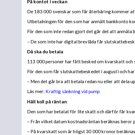
På kontot i veckan
De 183 000 svenskar som får återbäring kommer att f
Utbetalningen för den som har anmält bankkonto ko
För den som inte redan gjort det går det att anmäla 
– De som inte har digital brevlåda får slutskattebes
Då ska du betala
113 000 personer har fått besked om kvarskatt och s
För den som får slutskattebeskedet i augusti och har
– Men det går bra att betala redan nu eller att dela 
Läs mer:
Kraftig sänkning vid pump
Håll koll på räntan
Den som har betalat för lite skatt och därför får kv
– Från vilket datum kostnadsräntan beräknas beror på
– På kvarskatt som är högst 30 000 kronor beräknas