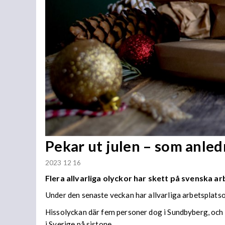
Pekar ut julen – som anled
2023 12 16
Flera allvarliga olyckor har skett på svenska ar
Under den senaste veckan har allvarliga arbetsplatsolyc
Hissolyckan där fem personer dog i Sundbyberg, och 
i Sverige på sistone.