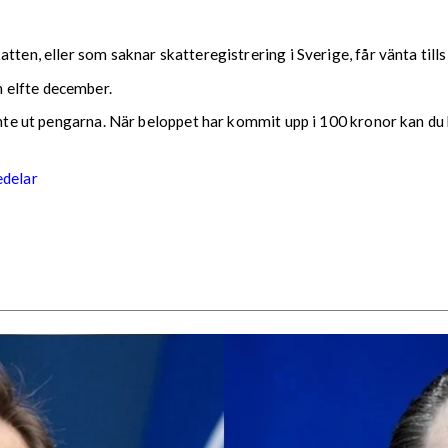
tten, eller som saknar skatteregistrering i Sverige, får vänta till
 elfte december.
 inte ut pengarna. När beloppet har kommit upp i 100 kronor kan du 
edelar