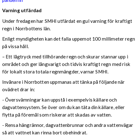
pandemin
Varning utfärdad
Under fredagen har SMHI utfärdat en gul varning för kraftigt
regn i Norrbottens län.
Enligt myndigheten kan det falla uppemot 100 millimeter regn
på vissa håll.
– Ett lågtryck med tillhörande regn och skurar stannar upp i
området och ger långvarigt och tidvis kraftigt regn med risk
för lokalt stora totala regnmängder, varnar SMHI.
Invånare i Norrbotten uppmanas att tänka på följande när
ovädret drar in:
- Översvämningar kan uppstå i exempelvis källare och
dagvattensystem. Se över om du kan täta din källare, eller
flytta på föremål som riskerar att skadas av vatten.
- Rensa hängrännor, dagvattenbrunnar och andra vattenvägar
så att vattnet kan rinna bort obehindrat.