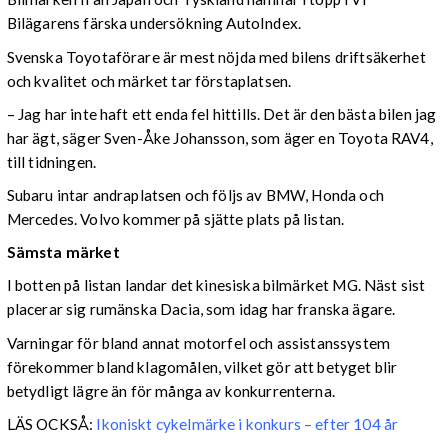
Bilägarens färska undersökning AutoIndex.
Svenska Toyotaförare är mest nöjda med bilens driftsäkerhet
och kvalitet och märket tar förstaplatsen.
– Jag har inte haft ett enda fel hittills. Det är den bästa bilen jag
har ägt, säger Sven-Åke Johansson, som äger en Toyota RAV4,
till tidningen.
Subaru intar andraplatsen och följs av BMW, Honda och
Mercedes. Volvo kommer på sjätte plats på listan.
Sämsta märket
I botten på listan landar det kinesiska bilmärket MG. Näst sist
placerar sig rumänska Dacia, som idag har franska ägare.
Varningar för bland annat motorfel och assistanssystem
förekommer bland klagomålen, vilket gör att betyget blir
betydligt lägre än för många av konkurrenterna.
LÄS OCKSÅ:
Ikoniskt cykelmärke i konkurs – efter 104 år