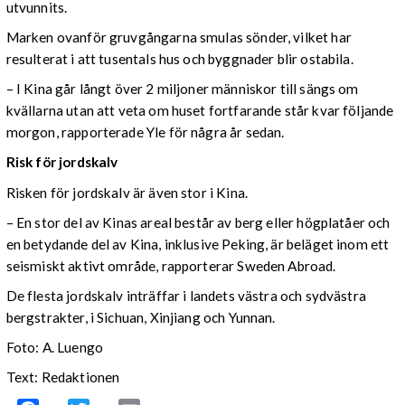
utvunnits.
Marken ovanför gruvgångarna smulas sönder, vilket har
resulterat i att tusentals hus och byggnader blir ostabila.
– I Kina går långt över 2 miljoner människor till sängs om
kvällarna utan att veta om huset fortfarande står kvar följande
morgon, rapporterade Yle för några år sedan.
Risk för jordskalv
Risken för jordskalv är även stor i Kina.
– En stor del av Kinas areal består av berg eller högplatåer och
en betydande del av Kina, inklusive Peking, är beläget inom ett
seismiskt aktivt område, rapporterar Sweden Abroad.
De flesta jordskalv inträffar i landets västra och sydvästra
bergstrakter, i Sichuan, Xinjiang och Yunnan.
Foto: A. Luengo
Text: Redaktionen