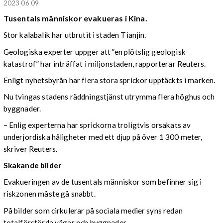
2023 06 09
Tusentals människor evakueras i Kina.
Stor kalabalik har utbrutit i staden Tianjin.
Geologiska experter uppger att ”en plötslig geologisk
katastrof” har inträffat i miljonstaden, rapporterar Reuters.
Enligt nyhetsbyrån har flera stora sprickor upptäckts i marken.
Nu tvingas stadens räddningstjänst utrymma flera höghus och
byggnader.
– Enlig experterna har sprickorna troligtvis orsakats av
underjordiska håligheter med ett djup på över 1 300 meter,
skriver Reuters.
Skakande bilder
Evakueringen av de tusentals människor som befinner sig i
riskzonen måste gå snabbt.
På bilder som cirkulerar på sociala medier syns redan
totalförstörda vägar och byggnader.