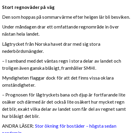
Stort regnoväder på väg
Den som hoppas på sommarvärme efter helgen lär bli besviken.
Under måndagen drar ett omfattande regnområde in över
nästan hela landet.
Lågtrycket från Norska havet drar med sig stora
nederbördsmängder.
– I samband med det väntas regn i stora delar av landet och
troligen även ganska blåsigt, framhåller SMHI.
Myndigheten flaggar dock för att det finns vissa oklara
omständigheter.
– Prognosen för lågtryckets bana och djup är fortfarande lite
osäker och därmed är det också lite osäkert hur mycket regn
det blir, exakt vilka delar av landet som får del av regnet samt
hur blåsigt det blir.
ANDRA LÄSER:
Stor ökning för bostäder – högsta sedan