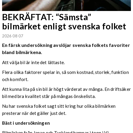
BEKRÄFTAT: “Sämsta”
bilmärket enligt svenska folket
2026 08 07
En färsk undersökning avslöjar svenska folkets favoriter
bland bilmärkena.
Att välja bil är inte det lättaste.
Flera olika faktorer spelar in, så som kostnad, storlek, funktion
och komfort.
Att kunna lita på sin bil är högt värderat av många. En driftsäker
bil med bra kvalitet står på mångas önskelista.
Nu har svenska folket sagt sitt kring hur olika bilmärken
presterar när det gäller just det.
Bäst i undersökningen
Bilmärken från Japan och Tyskland hamnar i topp i Vi