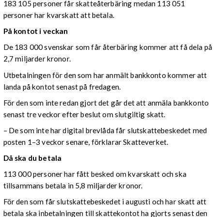
183 105 personer får skatteåterbäring medan 113 051
personer har kvarskatt att betala.
På kontot i veckan
De 183 000 svenskar som får återbäring kommer att få dela på
2,7 miljarder kronor.
Utbetalningen för den som har anmält bankkonto kommer att
landa på kontot senast på fredagen.
För den som inte redan gjort det går det att anmäla bankkonto
senast tre veckor efter beslut om slutgiltig skatt.
– De som inte har digital brevlåda får slutskattebeskedet med
posten 1–3 veckor senare, förklarar Skatteverket.
Då ska du betala
113 000 personer har fått besked om kvarskatt och ska
tillsammans betala in 5,8 miljarder kronor.
För den som får slutskattebeskedet i augusti och har skatt att
betala ska inbetalningen till skattekontot ha gjorts senast den