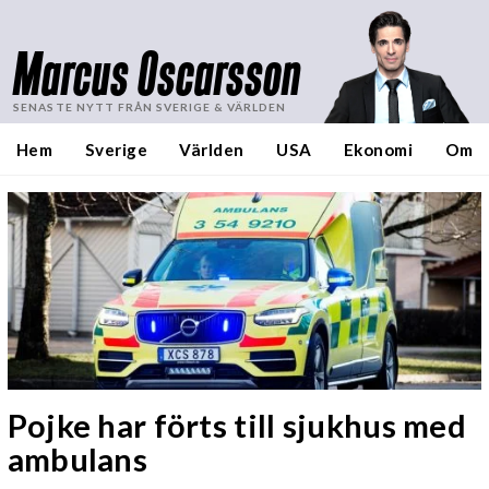
Marcus Oscarsson
SENASTE NYTT FRÅN SVERIGE & VÄRLDEN
Hem
Sverige
Världen
USA
Ekonomi
Om
Pojke har förts till sjukhus med
ambulans