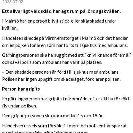
2023 07 02
Ett allvarligt våldsdåd har ägt rum på lördagskvällen.
I Malmö har en person blivit stick-eller skärskadad under
kvällen.
Händelsen skedde på Värnhemstorget i Malmö och det handlar
om en pojke i tonåren som har förts till sjukhus med ambulans.
Gärningspersonen ska ha huggit med ett “knivliknande föremål”
och såväl polis som ambulans har varit på platsen.
– Den skadade personen är förd till sjukhus med ambulans.
Polisen har ingen uppgift om skadeläget, förklarar polisen.
Person har gripits
En gärningsperson har gripits i närområdet efter att ha försökt
fly undan polisen.
Den gripne personen ska vara mellan 15 och 18 år.
Händelsen utreds som försök till mord och polisen har spärrat
av ett stort område kring Värnhemstorget.