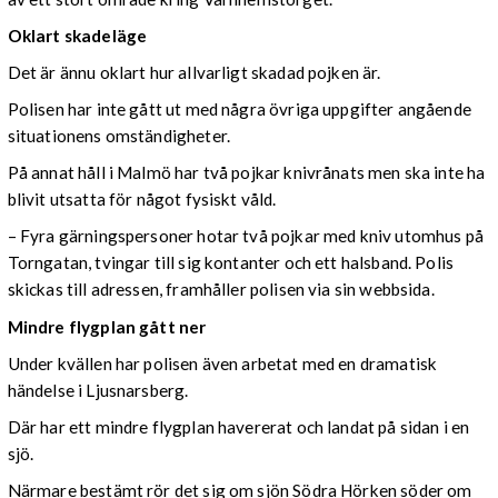
Oklart skadeläge
Det är ännu oklart hur allvarligt skadad pojken är.
Polisen har inte gått ut med några övriga uppgifter angående
situationens omständigheter.
På annat håll i Malmö har två pojkar knivrånats men ska inte ha
blivit utsatta för något fysiskt våld.
– Fyra gärningspersoner hotar två pojkar med kniv utomhus på
Torngatan, tvingar till sig kontanter och ett halsband. Polis
skickas till adressen, framhåller polisen via sin webbsida.
Mindre flygplan gått ner
Under kvällen har polisen även arbetat med en dramatisk
händelse i Ljusnarsberg.
Där har ett mindre flygplan havererat och landat på sidan i en
sjö.
Närmare bestämt rör det sig om sjön Södra Hörken söder om