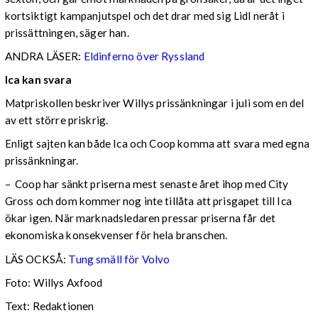
kortsiktigt kampanjutspel och det drar med sig Lidl neråt i
prissättningen, säger han.
ANDRA LÄSER:
Eldinferno över Ryssland
Ica kan svara
Matpriskollen beskriver Willys prissänkningar i juli som en del
av ett större priskrig.
Enligt sajten kan både Ica och Coop komma att svara med egna
prissänkningar.
– Coop har sänkt priserna mest senaste året ihop med City
Gross och dom kommer nog inte tillåta att prisgapet till Ica
ökar igen. När marknadsledaren pressar priserna får det
ekonomiska konsekvenser för hela branschen.
LÄS OCKSÅ:
Tung smäll för Volvo
Foto: Willys Axfood
Text: Redaktionen