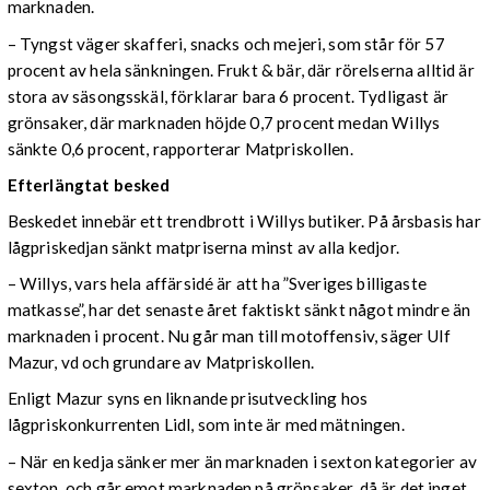
marknaden.
– Tyngst väger skafferi, snacks och mejeri, som står för 57
procent av hela sänkningen. Frukt & bär, där rörelserna alltid är
stora av säsongsskäl, förklarar bara 6 procent. Tydligast är
grönsaker, där marknaden höjde 0,7 procent medan Willys
sänkte 0,6 procent, rapporterar Matpriskollen.
Efterlängtat besked
Beskedet innebär ett trendbrott i Willys butiker. På årsbasis har
lågpriskedjan sänkt matpriserna minst av alla kedjor.
– Willys, vars hela affärsidé är att ha ”Sveriges billigaste
matkasse”, har det senaste året faktiskt sänkt något mindre än
marknaden i procent. Nu går man till motoffensiv, säger Ulf
Mazur, vd och grundare av Matpriskollen.
Enligt Mazur syns en liknande prisutveckling hos
lågpriskonkurrenten Lidl, som inte är med mätningen.
– När en kedja sänker mer än marknaden i sexton kategorier av
sexton, och går emot marknaden på grönsaker, då är det inget