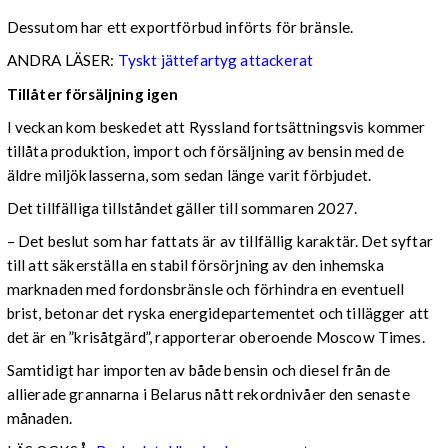
Dessutom har ett exportförbud införts för bränsle.
ANDRA LÄSER:
Tyskt jättefartyg attackerat
Tillåter försäljning igen
I veckan kom beskedet att Ryssland fortsättningsvis kommer
tillåta produktion, import och försäljning av bensin med de
äldre miljöklasserna, som sedan länge varit förbjudet.
Det tillfälliga tillståndet gäller till sommaren 2027.
– Det beslut som har fattats är av tillfällig karaktär. Det syftar
till att säkerställa en stabil försörjning av den inhemska
marknaden med fordonsbränsle och förhindra en eventuell
brist, betonar det ryska energidepartementet och tillägger att
det är en ”krisåtgärd”, rapporterar oberoende Moscow Times.
Samtidigt har importen av både bensin och diesel från de
allierade grannarna i Belarus nått rekordnivåer den senaste
månaden.