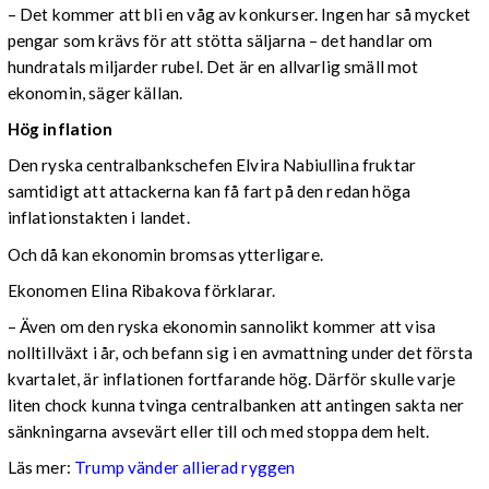
– Det kommer att bli en våg av konkurser. Ingen har så mycket
pengar som krävs för att stötta säljarna – det handlar om
hundratals miljarder rubel. Det är en allvarlig smäll mot
ekonomin, säger källan.
Hög inflation
Den ryska centralbankschefen Elvira Nabiullina fruktar
samtidigt att attackerna kan få fart på den redan höga
inflationstakten i landet.
Och då kan ekonomin bromsas ytterligare.
Ekonomen Elina Ribakova förklarar.
– Även om den ryska ekonomin sannolikt kommer att visa
nolltillväxt i år, och befann sig i en avmattning under det första
kvartalet, är inflationen fortfarande hög. Därför skulle varje
liten chock kunna tvinga centralbanken att antingen sakta ner
sänkningarna avsevärt eller till och med stoppa dem helt.
Läs mer:
Trump vänder allierad ryggen