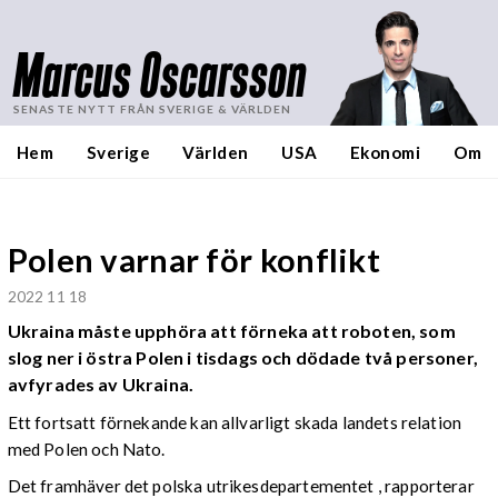
Marcus Oscarsson
SENASTE NYTT FRÅN SVERIGE & VÄRLDEN
Hem
Sverige
Världen
USA
Ekonomi
Om
Polen varnar för konflikt
2022 11 18
Ukraina måste upphöra att förneka att roboten, som
slog ner i östra Polen i tisdags och dödade två personer,
avfyrades av Ukraina.
Ett fortsatt förnekande kan allvarligt skada landets relation
med Polen och Nato.
Det framhäver det polska utrikesdepartementet , rapporterar