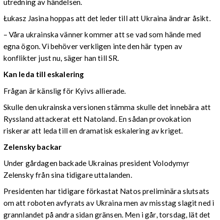
utredning av händelsen.
Łukasz Jasina hoppas att det leder till att Ukraina ändrar åsikt.
– Våra ukrainska vänner kommer att se vad som hände med
egna ögon. Vi behöver verkligen inte den här typen av
konflikter just nu, säger han till SR.
Kan leda till eskalering
Frågan är känslig för Kyivs allierade.
Skulle den ukrainska versionen stämma skulle det innebära att
Ryssland attackerat ett Natoland. En sådan provokation
riskerar att leda till en dramatisk eskalering av kriget.
Zelensky backar
Under gårdagen backade Ukrainas president Volodymyr
Zelensky från sina tidigare uttalanden.
Presidenten har tidigare förkastat Natos preliminära slutsats
om att roboten avfyrats av Ukraina men av misstag slagit ned i
grannlandet på andra sidan gränsen. Men i går, torsdag, lät det