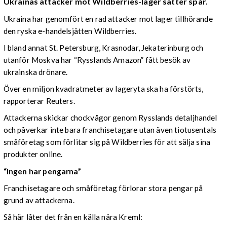
Ukrainas attacker mot Wildberries-lager sätter spår.
Ukraina har genomfört en rad attacker mot lager tillhörande
den ryska e-handelsjätten Wildberries.
I bland annat St. Petersburg, Krasnodar, Jekaterinburg och
utanför Moskva har “Rysslands Amazon” fått besök av
ukrainska drönare.
Över en miljon kvadratmeter av lageryta ska ha förstörts,
rapporterar Reuters.
Attackerna skickar chockvågor genom Rysslands detaljhandel
och påverkar inte bara franchisetagare utan även tiotusentals
småföretag som förlitar sig på Wildberries för att sälja sina
produkter online.
“Ingen har pengarna”
Franchisetagare och småföretag förlorar stora pengar på
grund av attackerna.
Så här låter det från en källa nära Kreml: