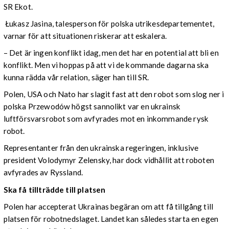
SR Ekot.
Łukasz Jasina, talesperson för polska utrikesdepartementet,
varnar för att situationen riskerar att eskalera.
– Det är ingen konflikt idag, men det har en potential att bli en
konflikt. Men vi hoppas på att vi de kommande dagarna ska
kunna rädda vår relation, säger han till SR.
Polen, USA och Nato har slagit fast att den robot som slog ner i
polska Przewodów högst sannolikt var en ukrainsk
luftförsvarsrobot som avfyrades mot en inkommande rysk
robot.
Representanter från den ukrainska regeringen, inklusive
president Volodymyr Zelensky, har dock vidhållit att roboten
avfyrades av Ryssland.
Ska få tillträdde till platsen
Polen har accepterat Ukrainas begäran om att få tillgång till
platsen för robotnedslaget. Landet kan således starta en egen