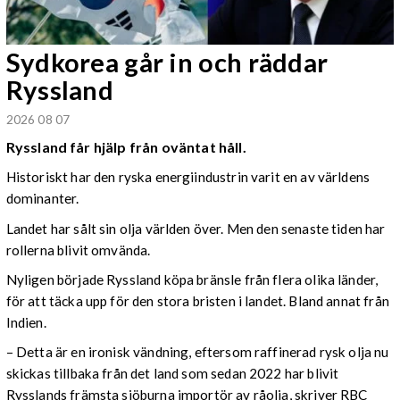
Sydkorea går in och räddar
Ryssland
2026 08 07
Ryssland får hjälp från oväntat håll.
Historiskt har den ryska energiindustrin varit en av världens
dominanter.
Landet har sålt sin olja världen över. Men den senaste tiden har
rollerna blivit omvända.
Nyligen började Ryssland köpa bränsle från flera olika länder,
för att täcka upp för den stora bristen i landet. Bland annat från
Indien.
– Detta är en ironisk vändning, eftersom raffinerad rysk olja nu
skickas tillbaka från det land som sedan 2022 har blivit
Rysslands främsta sjöburna importör av råolja, skriver RBC