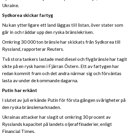
Ukraine.
Sydkorea skickar fartyg
Nu kan ytterligare ett land läggas till listan, över stater som
går in och räddar upp den ryska bränslekrisen.
Omkring 30 000 ton bränsle har skickats från Sydkorea till
Ryssland, rapporterar Reuters.
Två stora tankers lastade med diesel och flygbränsle har tagit
sikte på en rysk hamn i Fjärran Östern. Ett av fartygen har
redan kommit fram och det andra närmar sig och förväntas
lasta av under de kommande dagarna.
Putin har erkänt
I slutet av juli erkände Putin för första gången svårigheter på
den ryska bränslemarknaden.
Ukrainas attacker har slagit ut omkring 30 procent av
Rysslands kapacitet på landets oljeraffinaderier, enligt
Financial Times.