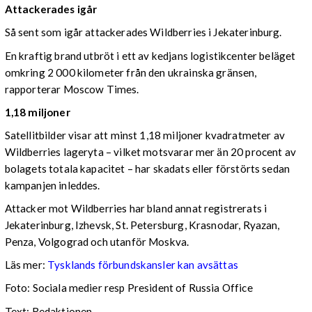
Attackerades igår
Så sent som igår attackerades Wildberries i Jekaterinburg.
En kraftig brand utbröt i ett av kedjans logistikcenter beläget
omkring 2 000 kilometer från den ukrainska gränsen,
rapporterar Moscow Times.
1,18 miljoner
Satellitbilder visar att minst 1,18 miljoner kvadratmeter av
Wildberries lageryta – vilket motsvarar mer än 20 procent av
bolagets totala kapacitet – har skadats eller förstörts sedan
kampanjen inleddes.
Attacker mot Wildberries har bland annat registrerats i
Jekaterinburg, Izhevsk, St. Petersburg, Krasnodar, Ryazan,
Penza, Volgograd och utanför Moskva.
Läs mer:
Tysklands förbundskansler kan avsättas
Foto:
Sociala medier resp President of Russia Office
Text: Redaktionen