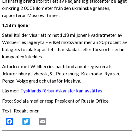
En kraftig brand utbröt i ett av kedjans logistikcenter beläget
omkring 2 000 kilometer från den ukrainska gränsen,
rapporterar Moscow Times.
1,18 miljoner
Satellitbilder visar att minst 1,18 miljoner kvadratmeter av
Wildberries lageryta – vilket motsvarar mer än 20 procent av
bolagets totala kapacitet – har skadats eller förstörts sedan
kampanjen inleddes.
Attacker mot Wildberries har bland annat registrerats i
Jekaterinburg, Izhevsk, St. Petersburg, Krasnodar, Ryazan,
Penza, Volgograd och utanför Moskva.
Läs mer:
Tysklands förbundskansler kan avsättas
Foto:
Sociala medier resp President of Russia Office
Text: Redaktionen
Facebook
Twitter
Email