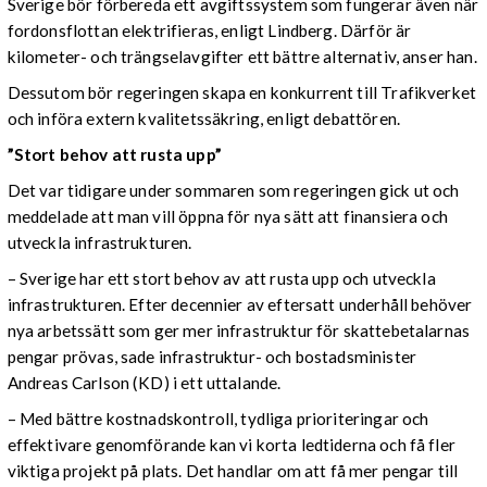
Sverige bör förbereda ett avgiftssystem som fungerar även när
fordonsflottan elektrifieras, enligt Lindberg. Därför är
kilometer- och trängselavgifter ett bättre alternativ, anser han.
Dessutom bör regeringen skapa en konkurrent till Trafikverket
och införa extern kvalitetssäkring, enligt debattören.
”Stort behov att rusta upp”
Det var tidigare under sommaren som regeringen gick ut och
meddelade att man vill öppna för nya sätt att finansiera och
utveckla infrastrukturen.
– Sverige har ett stort behov av att rusta upp och utveckla
infrastrukturen. Efter decennier av eftersatt underhåll behöver
nya arbetssätt som ger mer infrastruktur för skattebetalarnas
pengar prövas, sade infrastruktur- och bostadsminister
Andreas Carlson (KD) i ett uttalande.
– Med bättre kostnadskontroll, tydliga prioriteringar och
effektivare genomförande kan vi korta ledtiderna och få fler
viktiga projekt på plats. Det handlar om att få mer pengar till