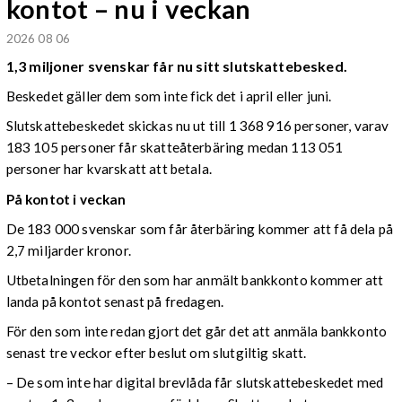
kontot – nu i veckan
2026 08 06
1,3 miljoner svenskar får nu sitt slutskattebesked.
Beskedet gäller dem som inte fick det i april eller juni.
Slutskattebeskedet skickas nu ut till 1 368 916 personer, varav
183 105 personer får skatteåterbäring medan 113 051
personer har kvarskatt att betala.
På kontot i veckan
De 183 000 svenskar som får återbäring kommer att få dela på
2,7 miljarder kronor.
Utbetalningen för den som har anmält bankkonto kommer att
landa på kontot senast på fredagen.
För den som inte redan gjort det går det att anmäla bankkonto
senast tre veckor efter beslut om slutgiltig skatt.
– De som inte har digital brevlåda får slutskattebeskedet med