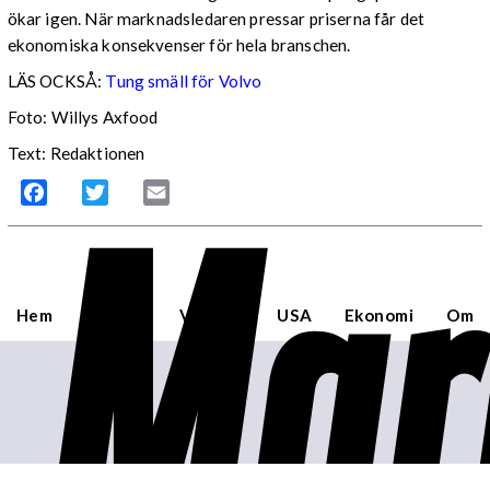
ökar igen. När marknadsledaren pressar priserna får det
ekonomiska konsekvenser för hela branschen.
LÄS OCKSÅ:
Tung smäll för Volvo
Foto: Willys Axfood
Text: Redaktionen
Mar
Facebook
Twitter
Email
Hem
Sverige
Världen
USA
Ekonomi
Om