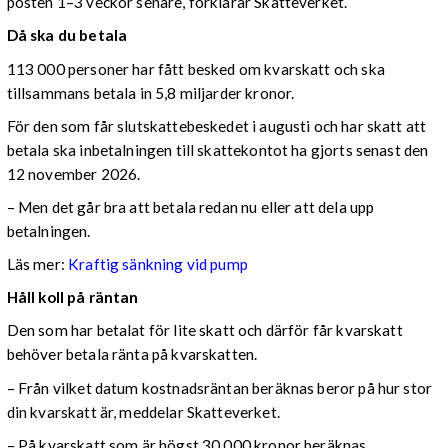
posten 1–3 veckor senare, förklarar Skatteverket.
Då ska du betala
113 000 personer har fått besked om kvarskatt och ska
tillsammans betala in 5,8 miljarder kronor.
För den som får slutskattebeskedet i augusti och har skatt att
betala ska inbetalningen till skattekontot ha gjorts senast den
12 november 2026.
– Men det går bra att betala redan nu eller att dela upp
betalningen.
Läs mer:
Kraftig sänkning vid pump
Håll koll på räntan
Den som har betalat för lite skatt och därför får kvarskatt
behöver betala ränta på kvarskatten.
– Från vilket datum kostnadsräntan beräknas beror på hur stor
din kvarskatt är, meddelar Skatteverket.
– På kvarskatt som är högst 30 000 kronor beräknas