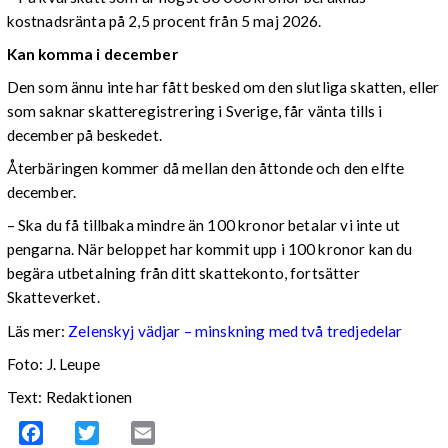
kostnadsränta på 2,5 procent från 5 maj 2026.
Kan komma i december
Den som ännu inte har fått besked om den slutliga skatten, eller
som saknar skatteregistrering i Sverige, får vänta tills i
december på beskedet.
Återbäringen kommer då mellan den åttonde och den elfte
december.
– Ska du få tillbaka mindre än 100 kronor betalar vi inte ut
pengarna. När beloppet har kommit upp i 100 kronor kan du
begära utbetalning från ditt skattekonto, fortsätter
Skatteverket.
Läs mer:
Zelenskyj vädjar – minskning med två tredjedelar
Foto:
J. Leupe
Text: Redaktionen
Facebook
Twitter
Email