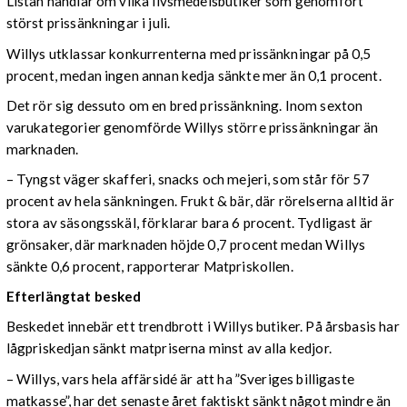
Listan handlar om vilka livsmedelsbutiker som genomfört
störst prissänkningar i juli.
Willys utklassar konkurrenterna med prissänkningar på 0,5
procent, medan ingen annan kedja sänkte mer än 0,1 procent.
Det rör sig dessuto om en bred prissänkning. Inom sexton
varukategorier genomförde Willys större prissänkningar än
marknaden.
– Tyngst väger skafferi, snacks och mejeri, som står för 57
procent av hela sänkningen. Frukt & bär, där rörelserna alltid är
stora av säsongsskäl, förklarar bara 6 procent. Tydligast är
grönsaker, där marknaden höjde 0,7 procent medan Willys
sänkte 0,6 procent, rapporterar Matpriskollen.
Efterlängtat besked
Beskedet innebär ett trendbrott i Willys butiker. På årsbasis har
lågpriskedjan sänkt matpriserna minst av alla kedjor.
– Willys, vars hela affärsidé är att ha ”Sveriges billigaste
matkasse”, har det senaste året faktiskt sänkt något mindre än