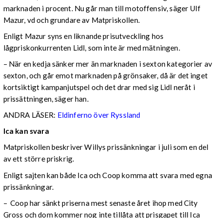
marknaden i procent. Nu går man till motoffensiv, säger Ulf
Mazur, vd och grundare av Matpriskollen.
Enligt Mazur syns en liknande prisutveckling hos
lågpriskonkurrenten Lidl, som inte är med mätningen.
– När en kedja sänker mer än marknaden i sexton kategorier av
sexton, och går emot marknaden på grönsaker, då är det inget
kortsiktigt kampanjutspel och det drar med sig Lidl neråt i
prissättningen, säger han.
ANDRA LÄSER:
Eldinferno över Ryssland
Ica kan svara
Matpriskollen beskriver Willys prissänkningar i juli som en del
av ett större priskrig.
Enligt sajten kan både Ica och Coop komma att svara med egna
prissänkningar.
– Coop har sänkt priserna mest senaste året ihop med City
Gross och dom kommer nog inte tillåta att prisgapet till Ica