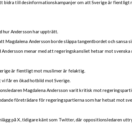
att bidra till desinformationskampanjer om att Sverige är fientligt
d hur Andersson har uppträtt.
tt Magdalena Andersson borde släppa tangentbordet och sansa sig,
ad Andersson menar med att regeringskansliet hetsar mot svenska
erige är fientligt mot muslimer är felaktig.
tt vi får en ökad hotbild mot Sverige.
ionsledaren Magdalena Andersson varit kritisk mot regeringsparti
edande företrädare för regeringspartierna som har hetsat mot sven
nlägg på X, tidigare känt som Twitter, där oppositionsledaren uttr