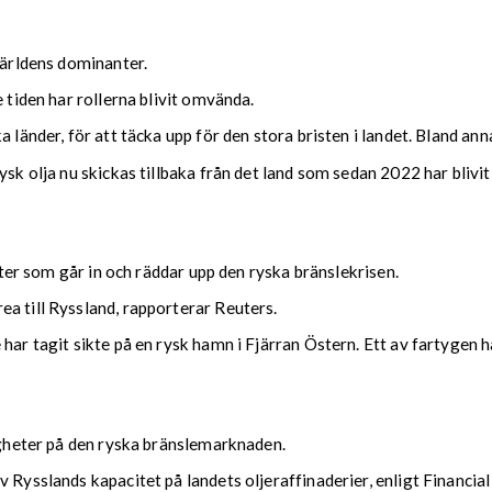
världens dominanter.
 tiden har rollerna blivit omvända.
 länder, för att täcka upp för den stora bristen i landet. Bland anna
ysk olja nu skickas tillbaka från det land som sedan 2022 har blivi
tater som går in och räddar upp den ryska bränslekrisen.
a till Ryssland, rapporterar Reuters.
 har tagit sikte på en rysk hamn i Fjärran Östern. Ett av fartygen
righeter på den ryska bränslemarknaden.
 Rysslands kapacitet på landets oljeraffinaderier, enligt Financia