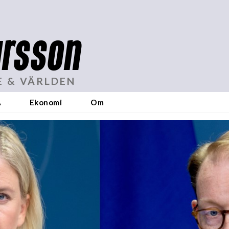
rsson
E & VÄRLDEN
A
Ekonomi
Om