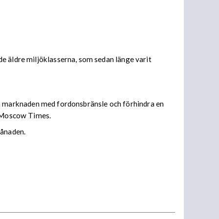
e äldre miljöklasserna, som sedan länge varit
emska marknaden med fordonsbränsle och förhindra en
de Moscow Times.
månaden.