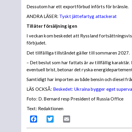
Dessutom har ett exportförbud införts för bränsle.
ANDRA LÄSER:
Tyskt jättefartyg attackerat
Tillåter försäljning igen
I veckan kom beskedet att Ryssland fortsättningsvis
förbjudet.
Det tillfälliga tillståndet gäller till sommaren 2027.
– Det beslut som har fattats är av tillfällig karaktä
eventuell brist, betonar det ryska energidepartemen
Samtidigt har importen av både bensin och diesel frå
LÄS OCKSÅ:
Beskedet: Ukraina bygger eget superv
Foto: D. Bernard resp President of Russia Office
Text: Redaktionen
Facebook
Twitter
Email