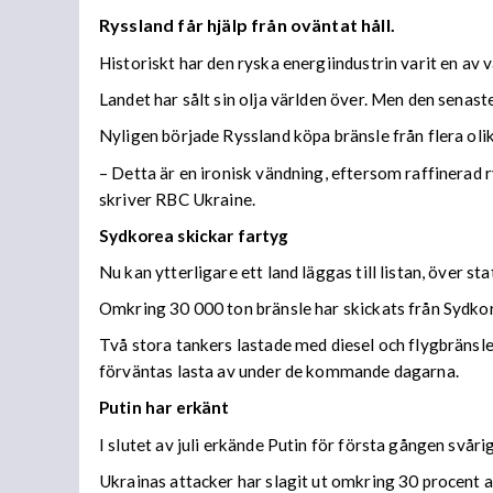
Ryssland får hjälp från oväntat håll.
Historiskt har den ryska energiindustrin varit en av 
Landet har sålt sin olja världen över. Men den senaste
Nyligen började Ryssland köpa bränsle från flera olika
– Detta är en ironisk vändning, eftersom raffinerad r
skriver RBC Ukraine.
Sydkorea skickar fartyg
Nu kan ytterligare ett land läggas till listan, över s
Omkring 30 000 ton bränsle har skickats från Sydkore
Två stora tankers lastade med diesel och flygbränsle
förväntas lasta av under de kommande dagarna.
Putin har erkänt
I slutet av juli erkände Putin för första gången svå
Ukrainas attacker har slagit ut omkring 30 procent av