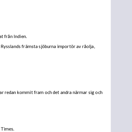
t från Indien.
t Rysslands främsta sjöburna importör av råolja,
 har redan kommit fram och det andra närmar sig och
l Times.