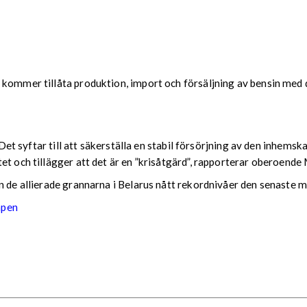
 kommer tillåta produktion, import och försäljning av bensin med d
r. Det syftar till att säkerställa en stabil försörjning av den inh
tet och tillägger att det är en ”krisåtgärd”, rapporterar oberoen
n de allierade grannarna i Belarus nått rekordnivåer den senaste 
apen