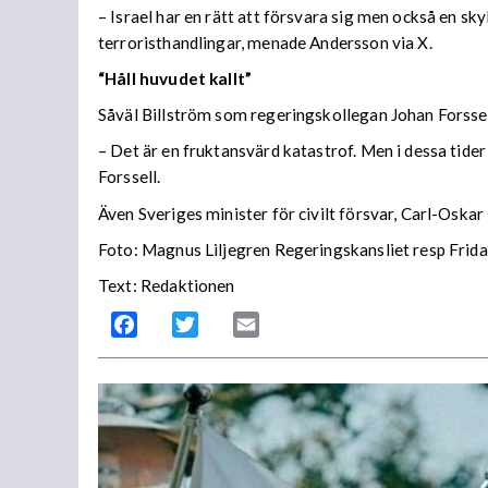
– Israel har en rätt att försvara sig men också en sk
terroristhandlingar, menade Andersson via X.
“Håll huvudet kallt”
Såväl Billström som regeringskollegan Johan Forssel
– Det är en fruktansvärd katastrof. Men i dessa tider
Forssell.
Även Sveriges minister för civilt försvar, Carl-Oska
Foto: Magnus Liljegren Regeringskansliet resp Frid
Text: Redaktionen
Facebook
Twitter
Email