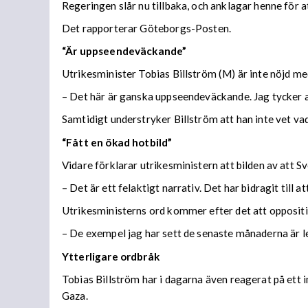
Regeringen slår nu tillbaka, och anklagar henne för 
Det rapporterar Göteborgs-Posten.
“Är uppseendeväckande”
Utrikesminister Tobias Billström (M) är inte nöjd me
– Det här är ganska uppseendeväckande. Jag tycker a
Samtidigt understryker Billström att han inte vet v
“Fått en ökad hotbild”
Vidare förklarar utrikesministern att bilden av att Sv
– Det är ett felaktigt narrativ. Det har bidragit till a
Utrikesministerns ord kommer efter det att opposit
– De exempel jag har sett de senaste månaderna är l
Ytterligare ordbråk
Tobias Billström har i dagarna även reagerat på ett i
Gaza.