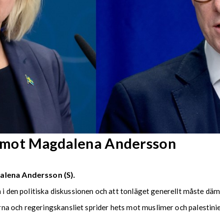
se mot Magdalena Andersson
alena Andersson (S).
n i den politiska diskussionen och att tonläget generellt måste däm
a och regeringskansliet sprider hets mot muslimer och palestinie