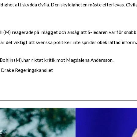
yldighet att skydda civila. Den skyldigheten måste efterlevas. Civil
l (M) reagerade på inlägget och ansåg att S-ledaren var för snabb
 är det viktigt att svenska politiker inte sprider obekräftad infor
r Bohlin (M), har riktat kritik mot Magdalena Andersson.
a Drake Regeringskansliet