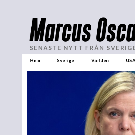
Marcus Osca
SENASTE NYTT FRÅN SVERIG
Hem
Sverige
Världen
US