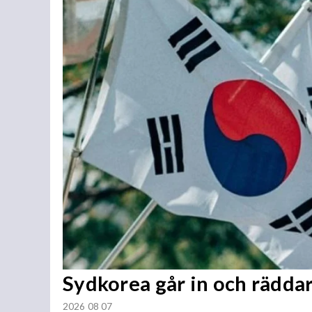
Sydkorea går in och rädda
2026 08 07