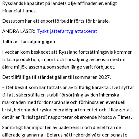
Rysslands kapacitet på landets oljeraffinaderier, enligt
Financial Times.
Dessutom har ett exportförbud införts för bränsle.
ANDRA LÄSER:
Tyskt jättefartyg attackerat
Tillåter försäljning igen
I veckan kom beskedet att Ryssland fortsättningsvis kommer
tillåta produktion, import och försäljning av bensin med de
äldre miljöklasserna, som sedan länge varit förbjudet.
Det tillfälliga tillståndet gäller till sommaren 2027.
– Det beslut som har fattats är av tillfällig karaktär. Det syftar
till att säkerställa en stabil försörjning av den inhemska
marknaden med fordonsbränsle och förhindra en eventuell
brist, betonar det ryska energidepartementet och tillägger att
det är en ”krisåtgärd”, rapporterar oberoende Moscow Times.
Samtidigt har importen av både bensin och diesel från de
allierade grannarna i Belarus nått rekordnivåer den senaste