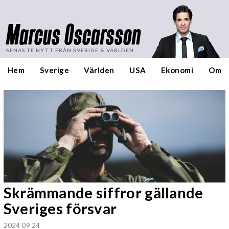
Marcus Oscarsson
SENASTE NYTT FRÅN SVERIGE & VÄRLDEN
Hem
Sverige
Världen
USA
Ekonomi
Om
Skrämmande siffror gällande
Sveriges försvar
2024 09 24