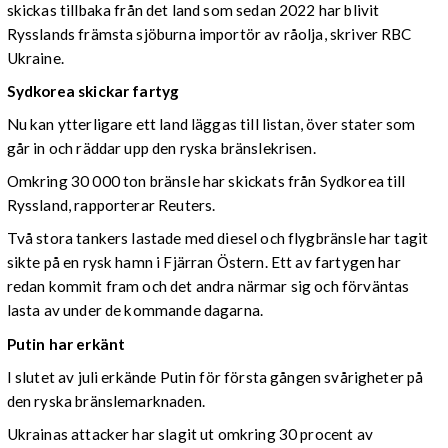
skickas tillbaka från det land som sedan 2022 har blivit
Rysslands främsta sjöburna importör av råolja, skriver RBC
Ukraine.
Sydkorea skickar fartyg
Nu kan ytterligare ett land läggas till listan, över stater som
går in och räddar upp den ryska bränslekrisen.
Omkring 30 000 ton bränsle har skickats från Sydkorea till
Ryssland, rapporterar Reuters.
Två stora tankers lastade med diesel och flygbränsle har tagit
sikte på en rysk hamn i Fjärran Östern. Ett av fartygen har
redan kommit fram och det andra närmar sig och förväntas
lasta av under de kommande dagarna.
Putin har erkänt
I slutet av juli erkände Putin för första gången svårigheter på
den ryska bränslemarknaden.
Ukrainas attacker har slagit ut omkring 30 procent av