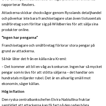
rapporterar Reuters.
Attackerna skickar chockvågor genom Rysslands detaljhandel
och påverkar inte bara franchisetagare utan även tiotusentals
småföretag som förlitar sig på Wildberries för att sälja sina
produkter online.
“Ingen har pengarna”
Franchisetagare och småföretag förlorar stora pengar på
grund av attackerna.
Så här låter det från en källa nära Kreml:
– Det kommer att bli en våg av konkurser. Ingen har så mycket
pengar som krävs för att stötta säljarna – det handlar om
hundratals miljarder rubel. Det är en allvarlig smäll mot
ekonomin, säger källan.
Hög inflation
Den ryska centralbankschefen Elvira Nabiullina fruktar
samtidigt att attackerna kan få fart på den redan höga