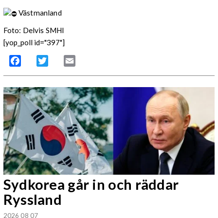
Västmanland
Foto: Delvis SMHI
[yop_poll id="397"]
Facebook
Twitter
Email
Sydkorea går in och räddar
Ryssland
2026 08 07