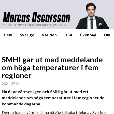
Marcus Oscarsson
SENASTE NYTT FRÅN SVERIGE & VÄRLDEN
Hem
Sverige
Världen
USA
Ekonomi
Om
SMHI går ut med meddelande
om höga temperaturer i fem
regioner
2021 07 24
Nu ökar värmen igen och SMHI går ut med ett
meddelande om höga temperaturer i fem regioner de
kommande dagarna.
Den stekande värmen är nu på väg tillbaka i delar av Sverige