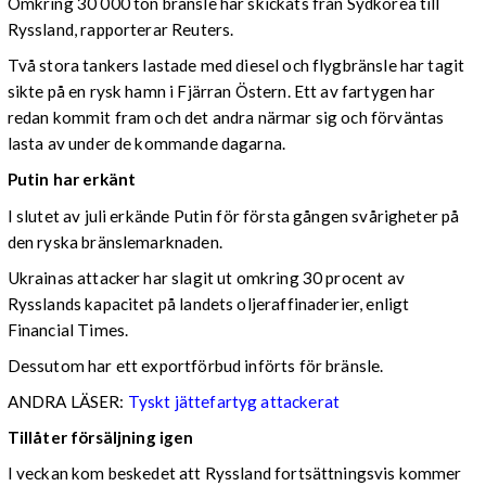
Omkring 30 000 ton bränsle har skickats från Sydkorea till
Ryssland, rapporterar Reuters.
Två stora tankers lastade med diesel och flygbränsle har tagit
sikte på en rysk hamn i Fjärran Östern. Ett av fartygen har
redan kommit fram och det andra närmar sig och förväntas
lasta av under de kommande dagarna.
Putin har erkänt
I slutet av juli erkände Putin för första gången svårigheter på
den ryska bränslemarknaden.
Ukrainas attacker har slagit ut omkring 30 procent av
Rysslands kapacitet på landets oljeraffinaderier, enligt
Financial Times.
Dessutom har ett exportförbud införts för bränsle.
ANDRA LÄSER:
Tyskt jättefartyg attackerat
Tillåter försäljning igen
I veckan kom beskedet att Ryssland fortsättningsvis kommer