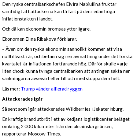
Den ryska centralbankschefen Elvira Nabiullina fruktar
samtidigt att attackerna kan få fart på den redan höga
inflationstakten i landet.
Och då kan ekonomin bromsas ytterligare.
Ekonomen Elina Ribakova förklarar.
– Även om den ryska ekonomin sannolikt kommer att visa
nolltillväxt i år, och befann sig i en avmattning under det första
kvartalet, är inflationen fortfarande hög. Därför skulle varje
liten chock kunna tvinga centralbanken att antingen sakta ner
sänkningarna avsevärt eller till och med stoppa dem helt.
Läs mer:
Trump vänder allierad ryggen
Attackerades igår
Så sent som igår attackerades Wildberries i Jekaterinburg.
En kraftig brand utbröt i ett av kedjans logistikcenter beläget
omkring 2 000 kilometer från den ukrainska gränsen,
rapporterar Moscow Times.