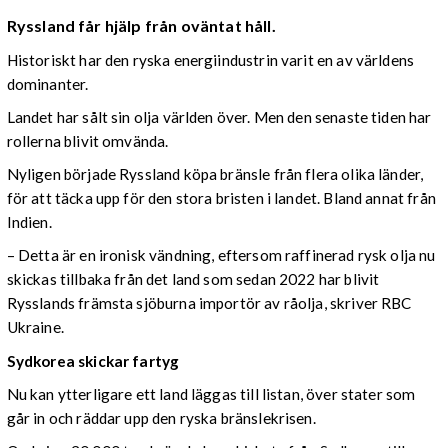
Ryssland får hjälp från oväntat håll.
Historiskt har den ryska energiindustrin varit en av världens
dominanter.
Landet har sålt sin olja världen över. Men den senaste tiden har
rollerna blivit omvända.
Nyligen började Ryssland köpa bränsle från flera olika länder,
för att täcka upp för den stora bristen i landet. Bland annat från
Indien.
– Detta är en ironisk vändning, eftersom raffinerad rysk olja nu
skickas tillbaka från det land som sedan 2022 har blivit
Rysslands främsta sjöburna importör av råolja, skriver RBC
Ukraine.
Sydkorea skickar fartyg
Nu kan ytterligare ett land läggas till listan, över stater som
går in och räddar upp den ryska bränslekrisen.