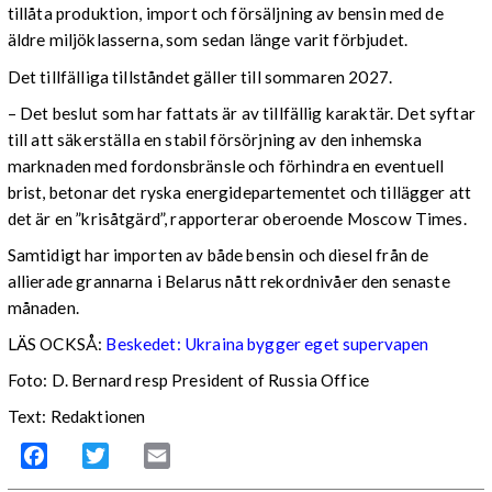
tillåta produktion, import och försäljning av bensin med de
äldre miljöklasserna, som sedan länge varit förbjudet.
Det tillfälliga tillståndet gäller till sommaren 2027.
– Det beslut som har fattats är av tillfällig karaktär. Det syftar
till att säkerställa en stabil försörjning av den inhemska
marknaden med fordonsbränsle och förhindra en eventuell
brist, betonar det ryska energidepartementet och tillägger att
det är en ”krisåtgärd”, rapporterar oberoende Moscow Times.
Samtidigt har importen av både bensin och diesel från de
allierade grannarna i Belarus nått rekordnivåer den senaste
månaden.
LÄS OCKSÅ:
Beskedet: Ukraina bygger eget supervapen
Foto: D. Bernard resp President of Russia Office
Text: Redaktionen
Facebook
Twitter
Email