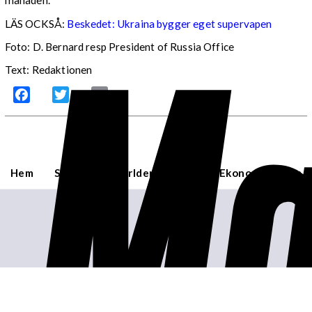
månaden.
Ma
LÄS OCKSÅ:
Beskedet: Ukraina bygger eget supervapen
Foto: D. Bernard resp President of Russia Office
Text: Redaktionen
Facebook
Twitter
Email
Hem
Sverige
Världen
USA
Ekonomi
Om