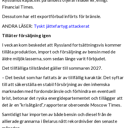
Rysslands kapacitet på landets oljeraffinaderier, enligt
Financial Times.
Dessutom har ett exportförbud införts för bränsle.
ANDRA LÄSER:
Tyskt jättefartyg attackerat
Tillåter försäljning igen
I veckan kom beskedet att Ryssland fortsättningsvis kommer
tillåta produktion, import och försäljning av bensin med de
äldre miljöklasserna, som sedan länge varit förbjudet.
Det tillfälliga tillståndet gäller till sommaren 2027.
– Det beslut som har fattats är av tillfällig karaktär. Det syftar
till att säkerställa en stabil försörjning av den inhemska
marknaden med fordonsbränsle och förhindra en eventuell
brist, betonar det ryska energidepartementet och tillägger att
det är en ”krisåtgärd”, rapporterar oberoende Moscow Times.
Samtidigt har importen av både bensin och diesel från de
allierade grannarna i Belarus nått rekordnivåer den senaste