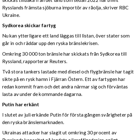
skickas tillbaka från det land som sedan 2022 har blivit
Rysslands främsta sjöburna importör av råolja, skriver RBC
Ukraine.
Sydkorea skickar fartyg
Nu kan ytterligare ett land läggas till listan, över stater som
går in och räddar upp den ryska bränslekrisen.
Omkring 30 000 ton bränsle har skickats från Sydkorea till
Ryssland, rapporterar Reuters.
Två stora tankers lastade med diesel och flygbränsle har tagit
sikte på en rysk hamn i Fjärran Östern. Ett av fartygen har
redan kommit fram och det andra närmar sig och förväntas
lasta av under de kommande dagarna.
Putin har erkänt
I slutet av juli erkände Putin för första gången svårigheter på
den ryska bränslemarknaden.
Ukrainas attacker har slagit ut omkring 30 procent av