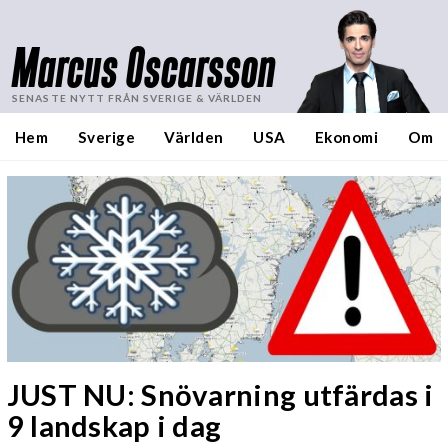
Marcus Oscarsson
SENASTE NYTT FRÅN SVERIGE & VÄRLDEN
Hem
Sverige
Världen
USA
Ekonomi
Om
JUST NU: Snövarning utfärdas i
9 landskap i dag