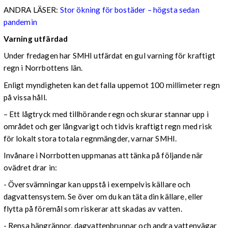
ANDRA LÄSER:
Stor ökning för bostäder – högsta sedan
pandemin
Varning utfärdad
Under fredagen har SMHI utfärdat en gul varning för kraftigt
regn i Norrbottens län.
Enligt myndigheten kan det falla uppemot 100 millimeter regn
på vissa håll.
– Ett lågtryck med tillhörande regn och skurar stannar upp i
området och ger långvarigt och tidvis kraftigt regn med risk
för lokalt stora totala regnmängder, varnar SMHI.
Invånare i Norrbotten uppmanas att tänka på följande när
ovädret drar in:
- Översvämningar kan uppstå i exempelvis källare och
dagvattensystem. Se över om du kan täta din källare, eller
flytta på föremål som riskerar att skadas av vatten.
- Rensa hängrännor, dagvattenbrunnar och andra vattenvägar