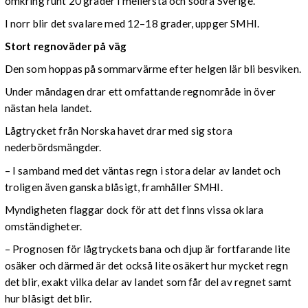
omkring runt 20 grader i mellersta och södra Sverige.
I norr blir det svalare med 12–18 grader, uppger SMHI.
Stort regnoväder på väg
Den som hoppas på sommarvärme efter helgen lär bli besviken.
Under måndagen drar ett omfattande regnområde in över
nästan hela landet.
Lågtrycket från Norska havet drar med sig stora
nederbördsmängder.
– I samband med det väntas regn i stora delar av landet och
troligen även ganska blåsigt, framhåller SMHI.
Myndigheten flaggar dock för att det finns vissa oklara
omständigheter.
– Prognosen för lågtryckets bana och djup är fortfarande lite
osäker och därmed är det också lite osäkert hur mycket regn
det blir, exakt vilka delar av landet som får del av regnet samt
hur blåsigt det blir.