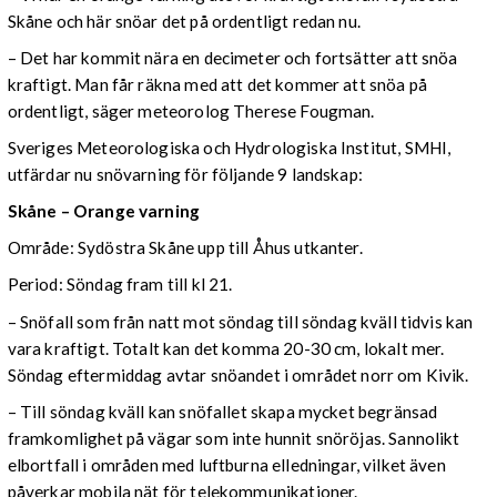
Skåne och här snöar det på ordentligt redan nu.
– Det har kommit nära en decimeter och fortsätter att snöa
kraftigt. Man får räkna med att det kommer att snöa på
ordentligt, säger meteorolog Therese Fougman.
Sveriges Meteorologiska och Hydrologiska Institut, SMHI,
utfärdar nu snövarning för följande 9 landskap:
Skåne – Orange varning
Område: Sydöstra Skåne upp till Åhus utkanter.
Period: Söndag fram till kl 21.
– Snöfall som från natt mot söndag till söndag kväll tidvis kan
vara kraftigt. Totalt kan det komma 20-30 cm, lokalt mer.
Söndag eftermiddag avtar snöandet i området norr om Kivik.
– Till söndag kväll kan snöfallet skapa mycket begränsad
framkomlighet på vägar som inte hunnit snöröjas. Sannolikt
elbortfall i områden med luftburna elledningar, vilket även
påverkar mobila nät för telekommunikationer.