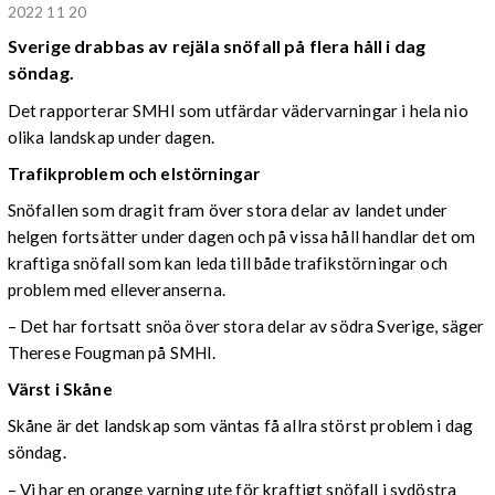
2022 11 20
Sverige drabbas av rejäla snöfall på flera håll i dag
söndag.
Det rapporterar SMHI som utfärdar vädervarningar i hela nio
olika landskap under dagen.
Trafikproblem och elstörningar
Snöfallen som dragit fram över stora delar av landet under
helgen fortsätter under dagen och på vissa håll handlar det om
kraftiga snöfall som kan leda till både trafikstörningar och
problem med elleveranserna.
– Det har fortsatt snöa över stora delar av södra Sverige, säger
Therese Fougman på SMHI.
Värst i Skåne
Skåne är det landskap som väntas få allra störst problem i dag
söndag.
– Vi har en orange varning ute för kraftigt snöfall i sydöstra