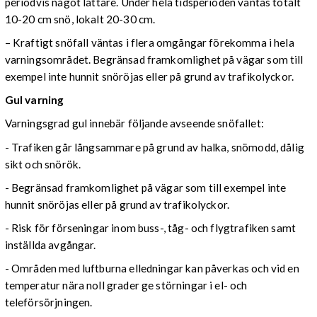
periodvis något lättare. Under hela tidsperioden väntas totalt
10-20 cm snö, lokalt 20-30 cm.
– Kraftigt snöfall väntas i flera omgångar förekomma i hela
varningsområdet. Begränsad framkomlighet på vägar som till
exempel inte hunnit snöröjas eller på grund av trafikolyckor.
Gul varning
Varningsgrad gul innebär följande avseende snöfallet:
- Trafiken går långsammare på grund av halka, snömodd, dålig
sikt och snörök.
- Begränsad framkomlighet på vägar som till exempel inte
hunnit snöröjas eller på grund av trafikolyckor.
- Risk för förseningar inom buss-, tåg- och flygtrafiken samt
inställda avgångar.
- Områden med luftburna elledningar kan påverkas och vid en
temperatur nära noll grader ge störningar i el- och
teleförsörjningen.