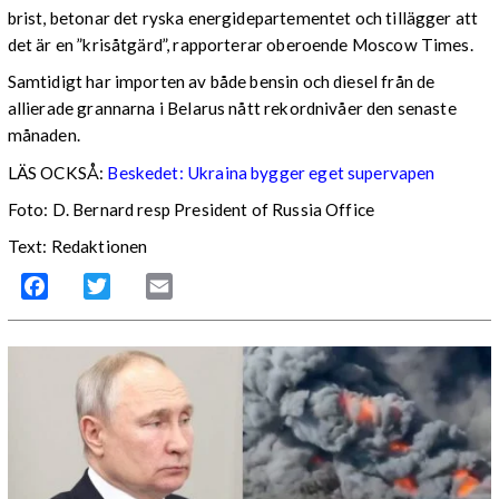
brist, betonar det ryska energidepartementet och tillägger att
det är en ”krisåtgärd”, rapporterar oberoende Moscow Times.
Samtidigt har importen av både bensin och diesel från de
allierade grannarna i Belarus nått rekordnivåer den senaste
månaden.
LÄS OCKSÅ:
Beskedet: Ukraina bygger eget supervapen
Foto: D. Bernard resp President of Russia Office
Text: Redaktionen
Facebook
Twitter
Email