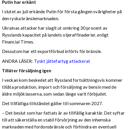
Putin har erkänt
I slutet av juli erkände Putin för första gången svårigheter på
den ryska bränslemarknaden.
Ukrainas attacker har slagit ut omkring 30 procent av
Rysslands kapacitet på landets oljeraffinaderier, enligt
Financial Times.
Dessutom har ett exportförbud införts för bränsle.
ANDRA LÄSER:
Tyskt jättefartyg attackerat
Tillåter försäljning igen
I veckan kom beskedet att Ryssland fortsättningsvis kommer
tillåta produktion, import och försäljning av bensin med de
äldre miljöklasserna, som sedan länge varit förbjudet.
Det tillfälliga tillståndet gäller till sommaren 2027.
– Det beslut som har fattats är av tillfällig karaktär. Det syftar
till att säkerställa en stabil försörjning av den inhemska
marknaden med fordonsbränsle och förhindra en eventuell