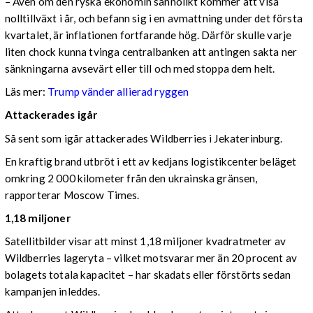
– Även om den ryska ekonomin sannolikt kommer att visa
nolltillväxt i år, och befann sig i en avmattning under det första
kvartalet, är inflationen fortfarande hög. Därför skulle varje
liten chock kunna tvinga centralbanken att antingen sakta ner
sänkningarna avsevärt eller till och med stoppa dem helt.
Läs mer:
Trump vänder allierad ryggen
Attackerades igår
Så sent som igår attackerades Wildberries i Jekaterinburg.
En kraftig brand utbröt i ett av kedjans logistikcenter beläget
omkring 2 000 kilometer från den ukrainska gränsen,
rapporterar Moscow Times.
1,18 miljoner
Satellitbilder visar att minst 1,18 miljoner kvadratmeter av
Wildberries lageryta – vilket motsvarar mer än 20 procent av
bolagets totala kapacitet – har skadats eller förstörts sedan
kampanjen inleddes.