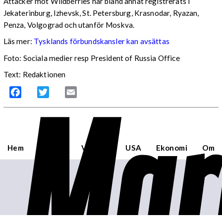
Attacker mot Wildberries har bland annat registrerats i
Jekaterinburg, Izhevsk, St. Petersburg, Krasnodar, Ryazan,
Penza, Volgograd och utanför Moskva.
Läs mer:
Tysklands förbundskansler kan avsättas
Foto:
Sociala medier resp President of Russia Office
Text: Redaktionen
Mar
Facebook
Twitter
Email
Hem
Sverige
Världen
USA
Ekonomi
Om