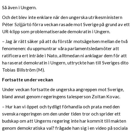
Så även i Ungern.
Och det blev inte enklare när den ungerska utrikesministern
Péter Szijjártó
förra veckan rasade mot Sverige på grund av ett
UR-klipp som problematiserade demokratin i Ungern.
– Jag är rätt säker på att du förstår motsägelsen mellan de två
fenomenen: du uppmuntrar våra parlamentsledamöter att
ratificera ert inträde i Nato, alltmedan ni anklagar dem för att
ha raserat demokratin i Ungern, uttryckte han till Sveriges dito
Tobias Billström (M).
Fortsatte under veckan
Under veckan fortsatte de ungerska angreppen mot Sverige,
bland annat genom regeringens talesperson Zoltan Kovac.
– Hur kan vi öppet och tydligt förhandla och prata med den
svenska regeringen om den under tiden tror och sprider ett
budskap om att Ungerns regering inte har kommit till makten
genom demokratiska val? frågade han sig i en video på sociala