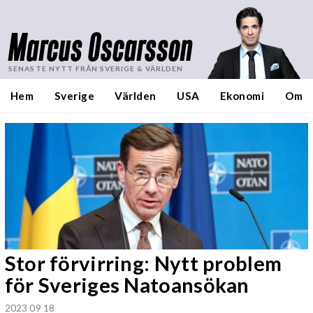
Marcus Oscarsson
SENASTE NYTT FRÅN SVERIGE & VÄRLDEN
Hem
Sverige
Världen
USA
Ekonomi
Om
Stor förvirring: Nytt problem
för Sveriges Natoansökan
2023 09 18