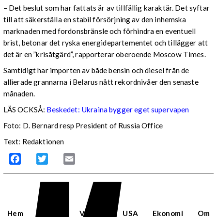
– Det beslut som har fattats är av tillfällig karaktär. Det syftar
till att säkerställa en stabil försörjning av den inhemska
marknaden med fordonsbränsle och förhindra en eventuell
brist, betonar det ryska energidepartementet och tillägger att
det är en ”krisåtgärd”, rapporterar oberoende Moscow Times.
Samtidigt har importen av både bensin och diesel från de
allierade grannarna i Belarus nått rekordnivåer den senaste
månaden.
LÄS OCKSÅ:
Beskedet: Ukraina bygger eget supervapen
Foto: D. Bernard resp President of Russia Office
Text: Redaktionen
Facebook
Twitter
Email
Hem
Sverige
Världen
USA
Ekonomi
Om