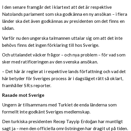
I den senare framgår det i klartext att det är respektive
Natolands parlament som ska godkänna en ny ansökan – i flera
länder ska det även godkännas av presidenten om det finns en
sådan.
Varför nu den ungerska talmannen uttalar sig om att det inte
behövs finns det ingen förklaring till hos Sverige.
Och uttalandet väcker frågor – och nya problem – för vad som
sker med ratificeringen av den svenska ansökan.
– Det här är reglerat i respektive lands författning och vad det
här betyder för Sveriges process är i dagsläget rätt så oklart,
framhåller SR:s reporter.
Rasade mot Sverige
Ungern är tillsammans med Turkiet de enda länderna som
formellt inte godkänt Sveriges medlemskap.
Den turkiska presidenten Recep Tayyip Erdoğan har muntligt
sagt ja – men den officiella omröstningen har dragit ut på tiden.