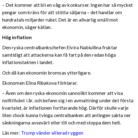
– Det kommer att bli en våg av konkurser. Ingen har så mycket
pengar som krävs för att stötta säljarna – det handlar om
hundratals miljarder rubel. Det är en allvarlig smäll mot
ekonomin, säger källan.
Hög inflation
Den ryska centralbankschefen Elvira Nabiullina fruktar
samtidigt att attackerna kan få fart på den redan höga
inflationstakten i landet.
Och då kan ekonomin bromsas ytterligare.
Ekonomen Elina Ribakova förklarar.
– Även om den ryska ekonomin sannolikt kommer att visa
nolltillväxt i år, och befann sig i en avmattning under det första
kvartalet, är inflationen fortfarande hög. Därför skulle varje
liten chock kunna tvinga centralbanken att antingen sakta ner
sänkningarna avsevärt eller till och med stoppa dem helt.
Läs mer:
Trump vänder allierad ryggen