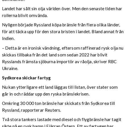
Landet har sålt sin olja världen över. Men den senaste tiden har
rollerna blivit omvända.
Nyligen började Ryssland köpa bränsle från flera olika länder,
för att täcka upp för den stora bristen i landet. Bland annat från
Indien.
– Detta är en ironisk vändning, eftersom raffinerad rysk olja nu
skickas tillbaka från det land som sedan 2022 har blivit
Rysslands främsta sjöburna importör av råolja, skriver RBC
Ukraine.
Sydkorea skickar fartyg
Nu kan ytterligare ett land läggas till listan, över stater som
går in och räddar upp den ryska bränslekrisen.
Omkring 30 000 ton bränsle har skickats från Sydkorea till
Ryssland, rapporterar Reuters.
Två stora tankers lastade med diesel och flygbränsle har tagit
sikte på en rysk hamn i Fjärran Östern. Ett av fartygen har