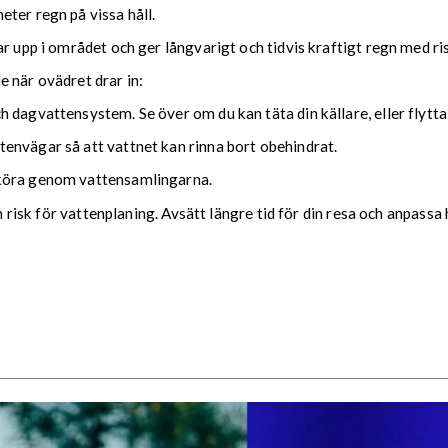
ter regn på vissa håll.
ar upp i området och ger långvarigt och tidvis kraftigt regn med r
nde när ovädret drar in:
 dagvattensystem. Se över om du kan täta din källare, eller flytta
envägar så att vattnet kan rinna bort obehindrat.
 köra genom vattensamlingarna.
ch risk för vattenplaning. Avsätt längre tid för din resa och anpassa