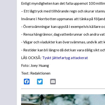
Enligt myndigheten kan det falla uppemot 100 millime
– Ett lågtryck med tillhörande regn och skurar stann
Invånare i Norrbotten uppmanas att tänka på följa
- Översvämningar kan uppstå i exempelvis källare och
- Rensa hängrännor, dagvattenbrunnar och andra vatt
- Vägar och viadukter kan översvämmas, undvik att
- Restider kan bli längre då det kan vara dålig sikt o
LÄS OCKSÅ:
Tyskt jättefartyg attackerat
Foto: Joey Huang
Text: Redaktionen
Facebook
Twitter
Email