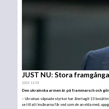
JUST NU: Stora framgånga
2022 12 03
Den ukrainska armen är på frammarsch och gör
–
Ukrainas väpnade styrkor har återtagit 13 bosättni
se till att invånarna får ved som de an elda med,
uppg