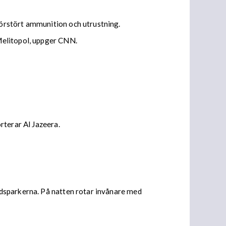
örstört ammunition och utrustning.
Melitopol, uppger CNN.
rterar Al Jazeera.
adsparkerna. På natten rotar invånare med