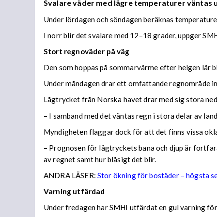
Svalare väder med lägre temperaturer väntas
Under lördagen och söndagen beräknas temperaturer 
I norr blir det svalare med 12–18 grader, uppger SMH
Stort regnoväder på väg
Den som hoppas på sommarvärme efter helgen lär bl
Under måndagen drar ett omfattande regnområde in 
Lågtrycket från Norska havet drar med sig stora n
– I samband med det väntas regn i stora delar av lan
Myndigheten flaggar dock för att det finns vissa ok
– Prognosen för lågtryckets bana och djup är fortfara
av regnet samt hur blåsigt det blir.
ANDRA LÄSER:
Stor ökning för bostäder – högsta 
Varning utfärdad
Under fredagen har SMHI utfärdat en gul varning för 