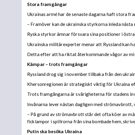
Stora framgångar
Ukrainas armé har de senaste dagarna haft stora fr
– Framöver kan de ukrainska styrkorna inleda nästa
Ryska styrkor ämnar försvara sina positioner i östra 
Ukrainska militärexperter menar att Ryssland kan ha
Detta efter att ha riktat återkommande vågor av miss
Kämpar – trots framgångar
Ryssland drog sig i november tillbaka från den ukrai
Khersonregionen är strategiskt viktig för Ukraina e
Trots framgångarna är svårigheterna för stadens inv
Invånarna lever nästan dagligen med strömavbrott, va
– På grund av strömavbrott står det ofta köer av mä
ficklampor i spillrorna från sina bombade hem, skrive
Putin ska besöka Ukraina