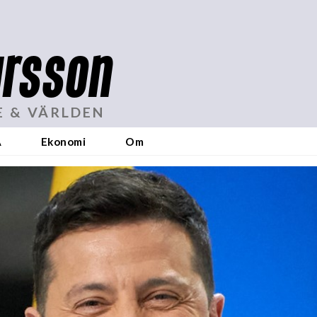
rsson
E & VÄRLDEN
A
Ekonomi
Om