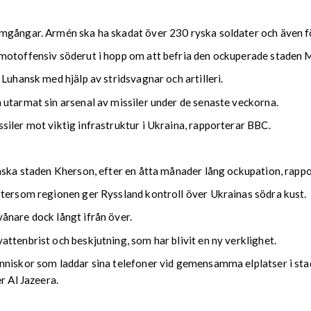
amgångar. Armén ska ha skadat över 230 ryska soldater och även f
 motoffensiv söderut i hopp om att befria den ockuperade staden 
Luhansk med hjälp av stridsvagnar och artilleri.
 utarmat sin arsenal av missiler under de senaste veckorna.
iler mot viktig infrastruktur i Ukraina, rapporterar BBC.
nska staden Kherson, efter en åtta månader lång ockupation, rappo
ftersom regionen ger Ryssland kontroll över Ukrainas södra kust.
ånare dock långt ifrån över.
ttenbrist och beskjutning, som har blivit en ny verklighet.
nniskor som laddar sina telefoner vid gemensamma elplatser i st
r Al Jazeera.