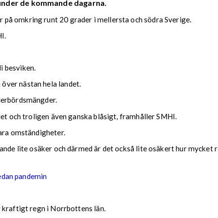
 under de kommande dagarna.
på omkring runt 20 grader i mellersta och södra Sverige.
I.
i besviken.
över nästan hela landet.
ederbördsmängder.
det och troligen även ganska blåsigt, framhåller SMHI.
lara omständigheter.
nde lite osäker och därmed är det också lite osäkert hur mycket reg
sedan pandemin
kraftigt regn i Norrbottens län.