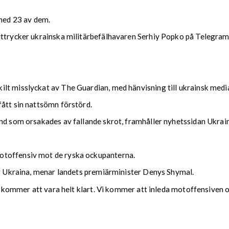
 ned 23 av dem.
uttrycker ukrainska militärbefälhavaren Serhiy Popko på Telegram
ilt misslyckat av The Guardian, med hänvisning till ukrainsk medi
fått sin nattsömn förstörd.
nd som orsakades av fallande skrot, framhåller nyhetssidan Ukrain
otoffensiv mot de ryska ockupanterna.
för Ukraina, menar landets premiärminister Denys Shymal.
et kommer att vara helt klart. Vi kommer att inleda motoffensiven 