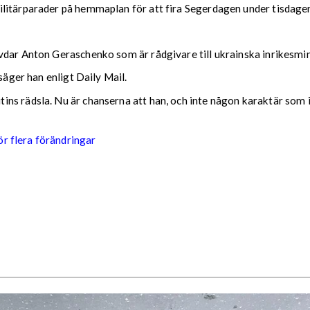
litärparader på hemmaplan för att fira Segerdagen under tisdage
vdar Anton Geraschenko som är rådgivare till ukrainska inrikesmin
säger han enligt Daily Mail.
s rädsla. Nu är chanserna att han, och inte någon karaktär som ik
r flera förändringar