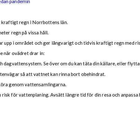
sedan pandemin
kraftigt regn i Norrbottens län.
ter regn på vissa håll.
ar upp i området och ger långvarigt och tidvis kraftigt regn med r
nde när ovädret drar in:
 dagvattensystem. Se över om du kan täta din källare, eller flytta
envägar så att vattnet kan rinna bort obehindrat.
 köra genom vattensamlingarna.
ch risk för vattenplaning. Avsätt längre tid för din resa och anpassa