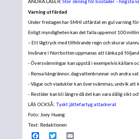
ANDRA LÄSER:
Stor ökning för bostäder – högsta 
Varning utfärdad
Under fredagen har SMHI utfärdat en gul varning för 
Enligt myndigheten kan det falla uppemot 100 millime
– Ett lågtryck med tillhörande regn och skurar stann
Invånare i Norrbotten uppmanas att tänka på följa
- Översvämningar kan uppstå i exempelvis källare och
- Rensa hängrännor, dagvattenbrunnar och andra vatt
- Vägar och viadukter kan översvämmas, undvik att
- Restider kan bli längre då det kan vara dålig sikt o
LÄS OCKSÅ:
Tyskt jättefartyg attackerat
Foto: Joey Huang
Text: Redaktionen
Facebook
Twitter
Email