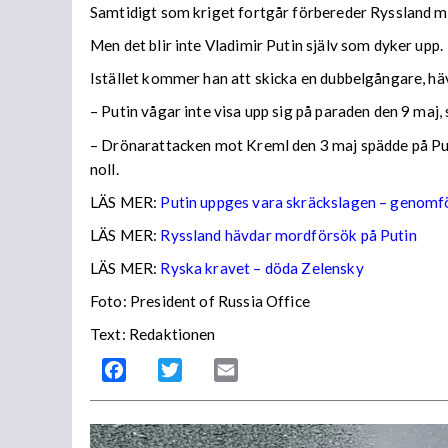
Samtidigt som kriget fortgår förbereder Ryssland mi
Men det blir inte Vladimir Putin själv som dyker upp.
Istället kommer han att skicka en dubbelgångare, hä
– Putin vågar inte visa upp sig på paraden den 9 maj, 
– Drönarattacken mot Kreml den 3 maj spädde på Putin
noll.
LÄS MER:
Putin uppges vara skräckslagen – genomfö
LÄS MER:
Ryssland hävdar mordförsök på Putin
LÄS MER:
Ryska kravet – döda Zelensky
Foto: President of Russia Office
Text: Redaktionen
Facebook
Twitter
Email