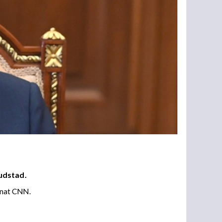
udstad.
annat CNN.