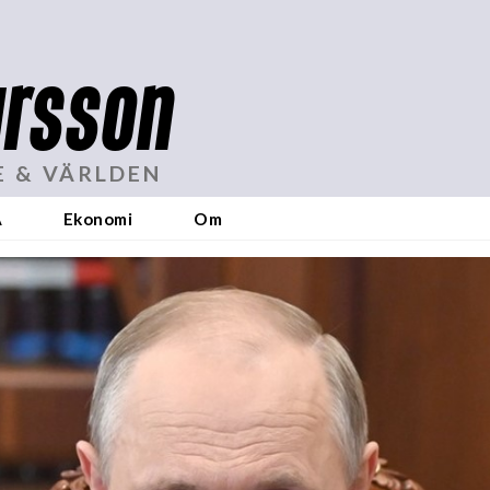
rsson
E & VÄRLDEN
A
Ekonomi
Om