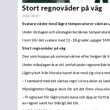
Stort regnoväder på väg
2026 08 07
Svalare väder med lägre temperaturer väntas
Under lördagen och söndagen beräknas temperaturer 
I norr blir det svalare med 12–18 grader, uppger SMH
Stort regnoväder på väg
Den som hoppas på sommarvärme efter helgen lär bl
Under måndagen drar ett omfattande regnområde in 
Lågtrycket från Norska havet drar med sig stora n
– I samband med det väntas regn i stora delar av lan
Myndigheten flaggar dock för att det finns vissa ok
– Prognosen för lågtryckets bana och djup är fortfara
av regnet samt hur blåsigt det blir.