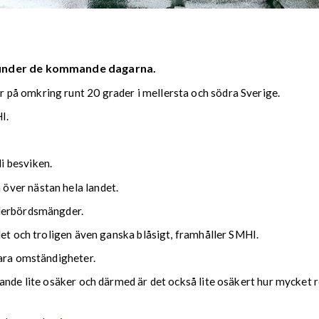
 under de kommande dagarna.
på omkring runt 20 grader i mellersta och södra Sverige.
I.
i besviken.
över nästan hela landet.
ederbördsmängder.
det och troligen även ganska blåsigt, framhåller SMHI.
lara omständigheter.
nde lite osäker och därmed är det också lite osäkert hur mycket reg