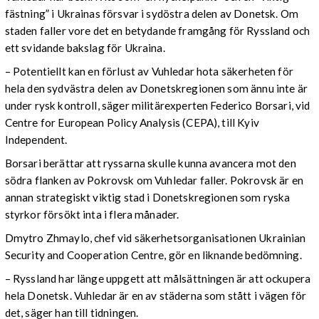
fästning” i Ukrainas försvar i sydöstra delen av Donetsk. Om
staden faller vore det en betydande framgång för Ryssland och
ett svidande bakslag för Ukraina.
– Potentiellt kan en förlust av Vuhledar hota säkerheten för
hela den sydvästra delen av Donetskregionen som ännu inte är
under rysk kontroll, säger militärexperten Federico Borsari, vid
Centre for European Policy Analysis (CEPA), till Kyiv
Independent.
Borsari berättar att ryssarna skulle kunna avancera mot den
södra flanken av Pokrovsk om Vuhledar faller. Pokrovsk är en
annan strategiskt viktig stad i Donetskregionen som ryska
styrkor försökt inta i flera månader.
Dmytro Zhmaylo, chef vid säkerhetsorganisationen Ukrainian
Security and Cooperation Centre, gör en liknande bedömning.
– Ryssland har länge uppgett att målsättningen är att ockupera
hela Donetsk. Vuhledar är en av städerna som stått i vägen för
det, säger han till tidningen.