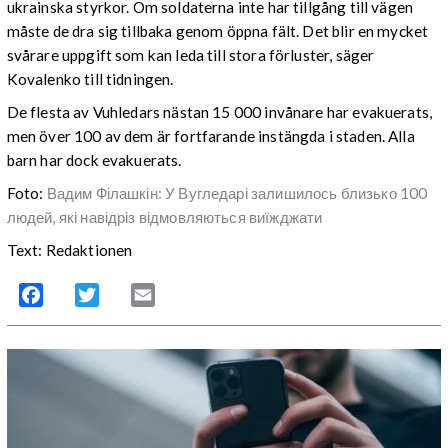
ukrainska styrkor. Om soldaterna inte har tillgång till vägen
måste de dra sig tillbaka genom öppna fält. Det blir en mycket
svårare uppgift som kan leda till stora förluster, säger
Kovalenko till tidningen.
De flesta av Vuhledars nästan 15 000 invånare har evakuerats,
men över 100 av dem är fortfarande instängda i staden. Alla
barn har dock evakuerats.
Foto:
Вадим Філашкін: У Вугледарі залишилось близько 100
людей, які навідріз відмовляються виїжджати
Text: Redaktionen
Facebook
Twitter
Email