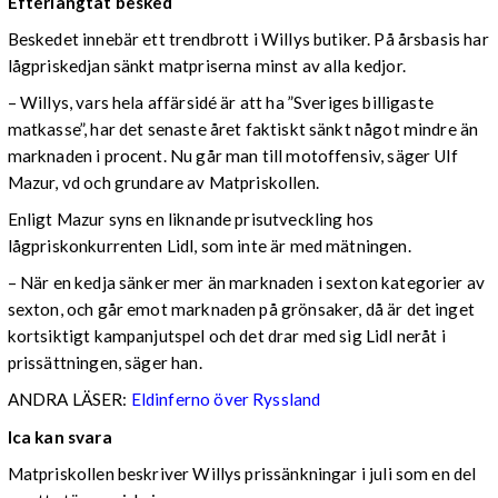
Efterlängtat besked
Beskedet innebär ett trendbrott i Willys butiker. På årsbasis har
lågpriskedjan sänkt matpriserna minst av alla kedjor.
– Willys, vars hela affärsidé är att ha ”Sveriges billigaste
matkasse”, har det senaste året faktiskt sänkt något mindre än
marknaden i procent. Nu går man till motoffensiv, säger Ulf
Mazur, vd och grundare av Matpriskollen.
Enligt Mazur syns en liknande prisutveckling hos
lågpriskonkurrenten Lidl, som inte är med mätningen.
– När en kedja sänker mer än marknaden i sexton kategorier av
sexton, och går emot marknaden på grönsaker, då är det inget
kortsiktigt kampanjutspel och det drar med sig Lidl neråt i
prissättningen, säger han.
ANDRA LÄSER:
Eldinferno över Ryssland
Ica kan svara
Matpriskollen beskriver Willys prissänkningar i juli som en del