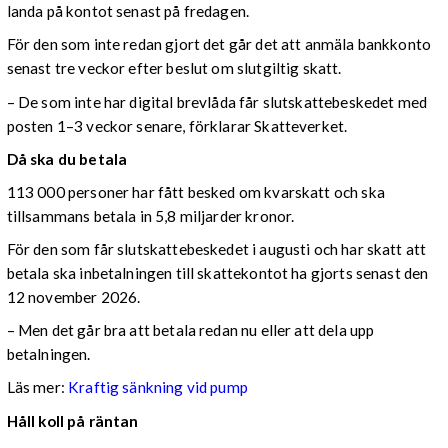
landa på kontot senast på fredagen.
För den som inte redan gjort det går det att anmäla bankkonto
senast tre veckor efter beslut om slutgiltig skatt.
– De som inte har digital brevlåda får slutskattebeskedet med
posten 1–3 veckor senare, förklarar Skatteverket.
Då ska du betala
113 000 personer har fått besked om kvarskatt och ska
tillsammans betala in 5,8 miljarder kronor.
För den som får slutskattebeskedet i augusti och har skatt att
betala ska inbetalningen till skattekontot ha gjorts senast den
12 november 2026.
– Men det går bra att betala redan nu eller att dela upp
betalningen.
Läs mer:
Kraftig sänkning vid pump
Håll koll på räntan