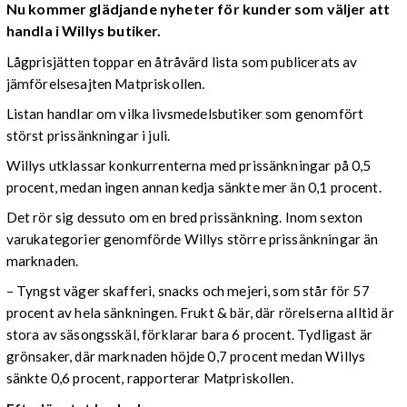
Nu kommer glädjande nyheter för kunder som väljer att
handla i Willys butiker.
Lågprisjätten toppar en åtråvärd lista som publicerats av
jämförelsesajten Matpriskollen.
Listan handlar om vilka livsmedelsbutiker som genomfört
störst prissänkningar i juli.
Willys utklassar konkurrenterna med prissänkningar på 0,5
procent, medan ingen annan kedja sänkte mer än 0,1 procent.
Det rör sig dessuto om en bred prissänkning. Inom sexton
varukategorier genomförde Willys större prissänkningar än
marknaden.
– Tyngst väger skafferi, snacks och mejeri, som står för 57
procent av hela sänkningen. Frukt & bär, där rörelserna alltid är
stora av säsongsskäl, förklarar bara 6 procent. Tydligast är
grönsaker, där marknaden höjde 0,7 procent medan Willys
sänkte 0,6 procent, rapporterar Matpriskollen.