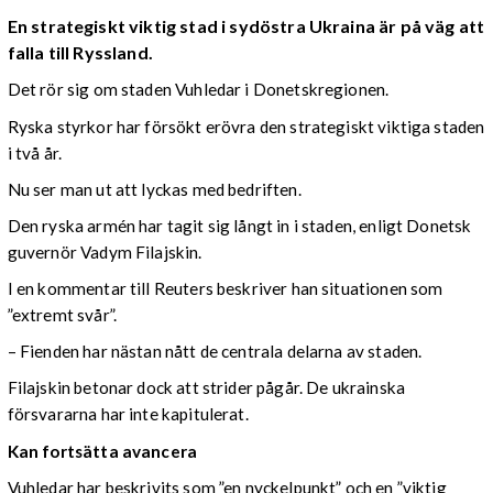
En strategiskt viktig stad i sydöstra Ukraina är på väg att
falla till Ryssland.
Det rör sig om staden Vuhledar i Donetskregionen.
Ryska styrkor har försökt erövra den strategiskt viktiga staden
i två år.
Nu ser man ut att lyckas med bedriften.
Den ryska armén har tagit sig långt in i staden, enligt Donetsk
guvernör Vadym Filajskin.
I en kommentar till Reuters beskriver han situationen som
”extremt svår”.
– Fienden har nästan nått de centrala delarna av staden.
Filajskin betonar dock att strider pågår. De ukrainska
försvararna har inte kapitulerat.
Kan fortsätta avancera
Vuhledar har beskrivits som ”en nyckelpunkt” och en ”viktig