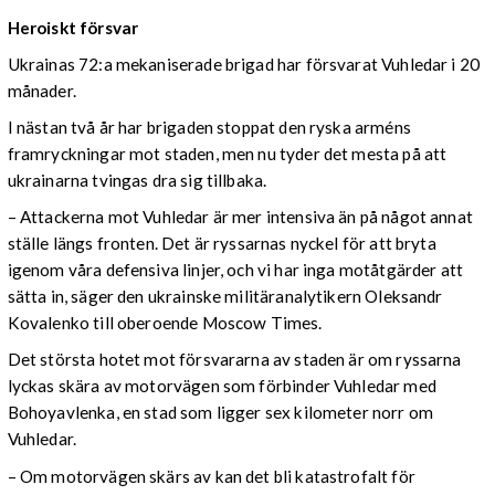
Heroiskt försvar
Ukrainas 72:a mekaniserade brigad har försvarat Vuhledar i 20
månader.
I nästan två år har brigaden stoppat den ryska arméns
framryckningar mot staden, men nu tyder det mesta på att
ukrainarna tvingas dra sig tillbaka.
– Attackerna mot Vuhledar är mer intensiva än på något annat
ställe längs fronten. Det är ryssarnas nyckel för att bryta
igenom våra defensiva linjer, och vi har inga motåtgärder att
sätta in, säger den ukrainske militäranalytikern Oleksandr
Kovalenko till oberoende Moscow Times.
Det största hotet mot försvararna av staden är om ryssarna
lyckas skära av motorvägen som förbinder Vuhledar med
Bohoyavlenka, en stad som ligger sex kilometer norr om
Vuhledar.
– Om motorvägen skärs av kan det bli katastrofalt för