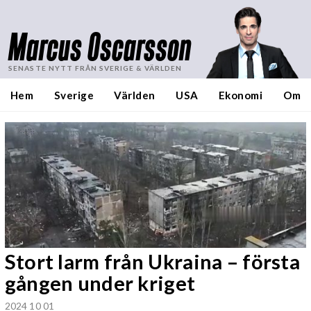
Marcus Oscarsson
SENASTE NYTT FRÅN SVERIGE & VÄRLDEN
Hem
Sverige
Världen
USA
Ekonomi
Om
Stort larm från Ukraina – första
gången under kriget
2024 10 01