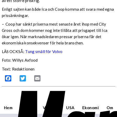
av ett större priskrig.
Enligt sajten kan både Ica och Coop komma att svara med egna
prissänkningar.
– Coop har sänkt priserna mest senaste året ihop med City
Gross och dom kommer nog inte tillåta att prisgapet till Ica
ökar igen. När marknadsledaren pressar priserna får det
ekonomiska konsekvenser för hela branschen.
LÄS OCKSÅ:
Tung smäll för Volvo
Foto: Willys Axfood
Text: Redaktionen
Facebook
Twitter
Email
Hem
Sverige
Världen
USA
Ekonomi
Om