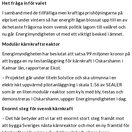
Het fråga inför valet
I samband med de tillfälliga men kraftiga prishöjningarna på
elpriset under vintern så har energifrågan blossat upp till en av
de hetaste frågorna inom svensk politik lagom till valåret och
nu går Energimyndigheten ut med ett viktigt besked i ämnet.
Modulär kärnkraftsreaktor
Energimyndigheten har beslutat att satsa 99 miljoner kronor på
att bygga en ny testanläggning för kärnkraft i Oskarshamn i
Kalmar län, rapporterar Ekot.
– Projektet går under titeln Solstice och ska utmynna i en
elektriskt uppvärmd pilotanläggning i skala 1:56 av SEALER
som är en liten modulär reaktor som kyls med bly, testas och
demonstreras i Oskarshamn, uppger Energimyndigheten i dag.
Enormt steg för svensk kärnkraft
– Det här betyder att vi tar ett enormt stort steg framåt mot
att bygga Sveriges nästa kärnreaktor och mot en ny framtid för