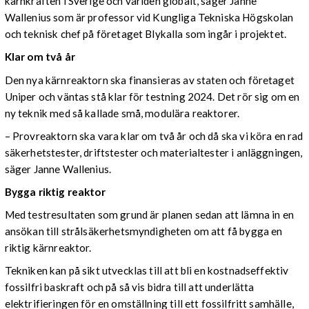
kärnkraften i Sverige och världen globalt, säger Janne
Wallenius som är professor vid Kungliga Tekniska Högskolan
och teknisk chef på företaget Blykalla som ingår i projektet.
Klar om två år
Den nya kärnreaktorn ska finansieras av staten och företaget
Uniper och väntas stå klar för testning 2024. Det rör sig om en
ny teknik med så kallade små, modulära reaktorer.
– Provreaktorn ska vara klar om två år och då ska vi köra en rad
säkerhetstester, driftstester och materialtester i anläggningen,
säger Janne Wallenius.
Bygga riktig reaktor
Med testresultaten som grund är planen sedan att lämna in en
ansökan till strålsäkerhetsmyndigheten om att få bygga en
riktig kärnreaktor.
Tekniken kan på sikt utvecklas till att bli en kostnadseffektiv
fossilfri baskraft och på så vis bidra till att underlätta
elektrifieringen för en omställning till ett fossilfritt samhälle,