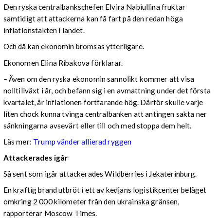
Den ryska centralbankschefen Elvira Nabiullina fruktar
samtidigt att attackerna kan få fart på den redan höga
inflationstakten i landet.
Och då kan ekonomin bromsas ytterligare.
Ekonomen Elina Ribakova förklarar.
– Även om den ryska ekonomin sannolikt kommer att visa
nolltillväxt i år, och befann sig i en avmattning under det första
kvartalet, är inflationen fortfarande hög. Därför skulle varje
liten chock kunna tvinga centralbanken att antingen sakta ner
sänkningarna avsevärt eller till och med stoppa dem helt.
Läs mer:
Trump vänder allierad ryggen
Attackerades igår
Så sent som igår attackerades Wildberries i Jekaterinburg.
En kraftig brand utbröt i ett av kedjans logistikcenter beläget
omkring 2 000 kilometer från den ukrainska gränsen,
rapporterar Moscow Times.