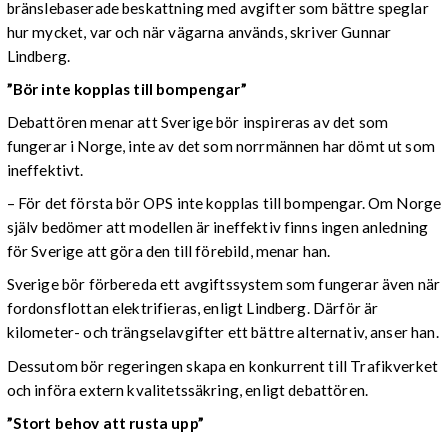
bränslebaserade beskattning med avgifter som bättre speglar
hur mycket, var och när vägarna används, skriver Gunnar
Lindberg.
”Bör inte kopplas till bompengar”
Debattören menar att Sverige bör inspireras av det som
fungerar i Norge, inte av det som norrmännen har dömt ut som
ineffektivt.
– För det första bör OPS inte kopplas till bompengar. Om Norge
själv bedömer att modellen är ineffektiv finns ingen anledning
för Sverige att göra den till förebild, menar han.
Sverige bör förbereda ett avgiftssystem som fungerar även när
fordonsflottan elektrifieras, enligt Lindberg. Därför är
kilometer- och trängselavgifter ett bättre alternativ, anser han.
Dessutom bör regeringen skapa en konkurrent till Trafikverket
och införa extern kvalitetssäkring, enligt debattören.
”Stort behov att rusta upp”