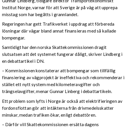
Gunnar Lindberg, tidigare direktör Transportekonomiskt
Institut Norge, varnar för att Sverige är på väg att upprepa
misstag som har begåtts i grannlandet.
Regeringen har gett Trafikverket i uppdrag att förbereda
lösningar där vägar bland annat finansieras med så kallade
bompengar.
Samtidigt har den norska Skattekommissionen dragit
slutsatsen att det systemet fungerar dåligt, skriver Lindberg i
en debattartikel i DN.
– Kommissionen konstaterar att bompengar som tillfällig
finansiering av vägprojekt är ineffektiva och rekommenderar i
stället ett nytt system med kilometeravgifter och
trängselavgifter, menar Gunnar Linberg i debattartikeln.
Ett problem som lyfts i Norge är också att elektrifieringen av
fordonsflottan gör att intäkterna från drivmedelsskatter
minskar, medan trafiken ökar, enligt debattören.
– Därför vill Skattekommissionen ersätta dagens