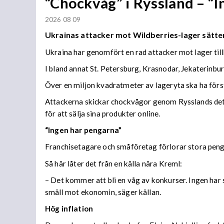
“Chockvåg” i Ryssland – “
2026 08 09
Ukrainas attacker mot Wildberries-lager sätter
Ukraina har genomfört en rad attacker mot lager til
I bland annat St. Petersburg, Krasnodar, Jekaterinb
Över en miljon kvadratmeter av lageryta ska ha förs
Attackerna skickar chockvågor genom Rysslands detal
för att sälja sina produkter online.
“Ingen har pengarna”
Franchisetagare och småföretag förlorar stora peng
Så här låter det från en källa nära Kreml:
– Det kommer att bli en våg av konkurser. Ingen har s
smäll mot ekonomin, säger källan.
Hög inflation