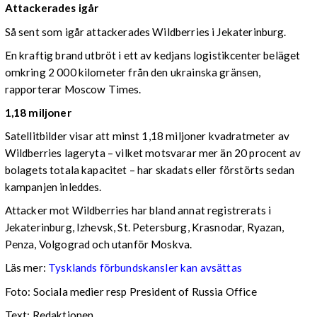
Attackerades igår
Så sent som igår attackerades Wildberries i Jekaterinburg.
En kraftig brand utbröt i ett av kedjans logistikcenter beläget
omkring 2 000 kilometer från den ukrainska gränsen,
rapporterar Moscow Times.
1,18 miljoner
Satellitbilder visar att minst 1,18 miljoner kvadratmeter av
Wildberries lageryta – vilket motsvarar mer än 20 procent av
bolagets totala kapacitet – har skadats eller förstörts sedan
kampanjen inleddes.
Attacker mot Wildberries har bland annat registrerats i
Jekaterinburg, Izhevsk, St. Petersburg, Krasnodar, Ryazan,
Penza, Volgograd och utanför Moskva.
Läs mer:
Tysklands förbundskansler kan avsättas
Foto:
Sociala medier resp President of Russia Office
Text: Redaktionen