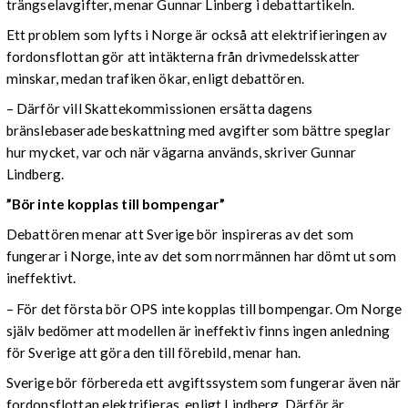
trängselavgifter, menar Gunnar Linberg i debattartikeln.
Ett problem som lyfts i Norge är också att elektrifieringen av
fordonsflottan gör att intäkterna från drivmedelsskatter
minskar, medan trafiken ökar, enligt debattören.
– Därför vill Skattekommissionen ersätta dagens
bränslebaserade beskattning med avgifter som bättre speglar
hur mycket, var och när vägarna används, skriver Gunnar
Lindberg.
”Bör inte kopplas till bompengar”
Debattören menar att Sverige bör inspireras av det som
fungerar i Norge, inte av det som norrmännen har dömt ut som
ineffektivt.
– För det första bör OPS inte kopplas till bompengar. Om Norge
själv bedömer att modellen är ineffektiv finns ingen anledning
för Sverige att göra den till förebild, menar han.
Sverige bör förbereda ett avgiftssystem som fungerar även när
fordonsflottan elektrifieras, enligt Lindberg. Därför är