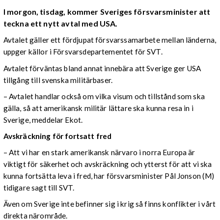
I morgon, tisdag, kommer Sveriges försvarsminister att
teckna ett nytt avtal med USA.
Avtalet gäller ett fördjupat försvarssamarbete mellan länderna,
uppger källor i Försvarsdepartementet för SVT.
Avtalet förväntas bland annat innebära att Sverige ger USA
tillgång till svenska militärbaser.
– Avtalet handlar också om vilka visum och tillstånd som ska
gälla, så att amerikansk militär lättare ska kunna resa in i
Sverige, meddelar Ekot.
Avskräckning för fortsatt fred
– Att vi har en stark amerikansk närvaro i norra Europa är
viktigt för säkerhet och avskräckning och ytterst för att vi ska
kunna fortsätta leva i fred, har försvarsminister Pål Jonson (M)
tidigare sagt till SVT.
Även om Sverige inte befinner sig i krig så finns konflikter i vårt
direkta närområde.