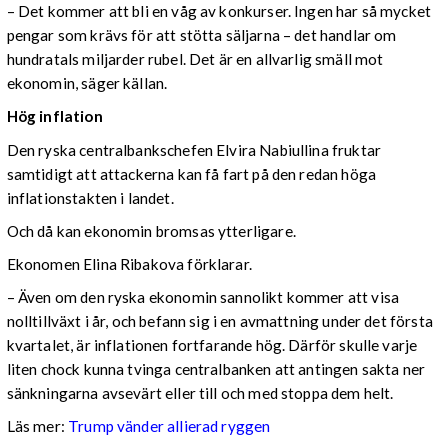
– Det kommer att bli en våg av konkurser. Ingen har så mycket
pengar som krävs för att stötta säljarna – det handlar om
hundratals miljarder rubel. Det är en allvarlig smäll mot
ekonomin, säger källan.
Hög inflation
Den ryska centralbankschefen Elvira Nabiullina fruktar
samtidigt att attackerna kan få fart på den redan höga
inflationstakten i landet.
Och då kan ekonomin bromsas ytterligare.
Ekonomen Elina Ribakova förklarar.
– Även om den ryska ekonomin sannolikt kommer att visa
nolltillväxt i år, och befann sig i en avmattning under det första
kvartalet, är inflationen fortfarande hög. Därför skulle varje
liten chock kunna tvinga centralbanken att antingen sakta ner
sänkningarna avsevärt eller till och med stoppa dem helt.
Läs mer:
Trump vänder allierad ryggen