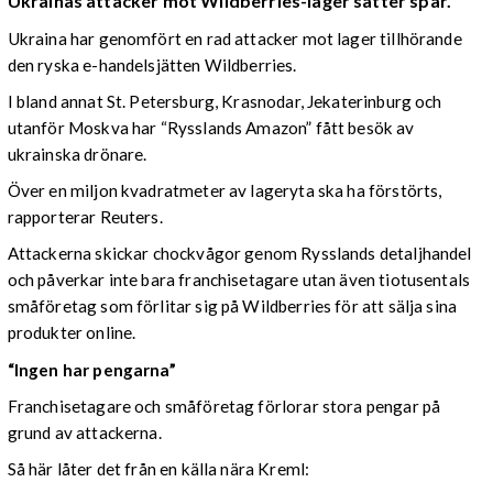
Ukrainas attacker mot Wildberries-lager sätter spår.
Ukraina har genomfört en rad attacker mot lager tillhörande
den ryska e-handelsjätten Wildberries.
I bland annat St. Petersburg, Krasnodar, Jekaterinburg och
utanför Moskva har “Rysslands Amazon” fått besök av
ukrainska drönare.
Över en miljon kvadratmeter av lageryta ska ha förstörts,
rapporterar Reuters.
Attackerna skickar chockvågor genom Rysslands detaljhandel
och påverkar inte bara franchisetagare utan även tiotusentals
småföretag som förlitar sig på Wildberries för att sälja sina
produkter online.
“Ingen har pengarna”
Franchisetagare och småföretag förlorar stora pengar på
grund av attackerna.
Så här låter det från en källa nära Kreml: