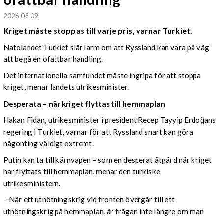
2026 08 09
Kriget måste stoppas till varje pris, varnar Turkiet.
Natolandet Turkiet slår larm om att Ryssland kan vara på väg
att begå en ofattbar handling.
Det internationella samfundet måste ingripa för att stoppa
kriget, menar landets utrikesminister.
Desperata – när kriget flyttas till hemmaplan
Hakan Fidan, utrikesminister i president Recep Tayyip Erdoğans
regering i Turkiet, varnar för att Ryssland snart kan göra
någonting väldigt extremt.
Putin kan ta till kärnvapen – som en desperat åtgärd när kriget
har flyttats till hemmaplan, menar den turkiske
utrikesministern.
– När ett utnötningskrig vid fronten övergår till ett
utnötningskrig på hemmaplan, är frågan inte längre om man