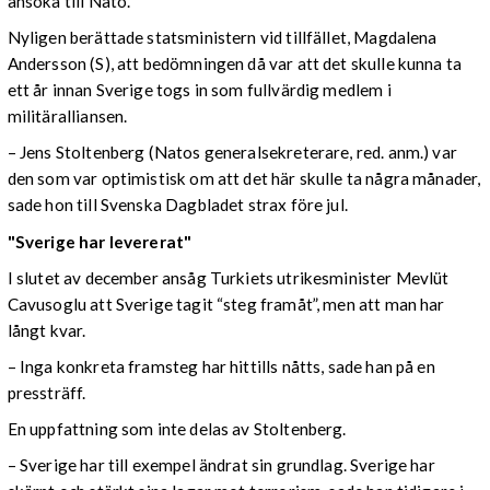
ansöka till Nato.
Nyligen berättade statsministern vid tillfället, Magdalena
Andersson (S), att bedömningen då var att det skulle kunna ta
ett år innan Sverige togs in som fullvärdig medlem i
militäralliansen.
– Jens Stoltenberg (Natos generalsekreterare, red. anm.) var
den som var optimistisk om att det här skulle ta några månader,
sade hon till Svenska Dagbladet strax före jul.
"Sverige har levererat"
I slutet av december ansåg Turkiets utrikesminister
Mevlüt
Cavusoglu att Sverige tagit “steg framåt”, men att man har
långt kvar.
– Inga konkreta framsteg har hittills nåtts, sade han på en
pressträff.
En uppfattning som inte delas av Stoltenberg.
– Sverige har till exempel ändrat sin grundlag. Sverige har