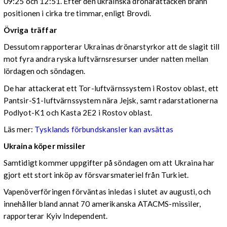
09:25 och 12:51. Efter den ukrainska drönarattacken brann
positionen i cirka tre timmar, enligt Brovdi.
Övriga träffar
Dessutom rapporterar Ukrainas drönarstyrkor att de slagit till
mot fyra andra ryska luftvärnsresurser under natten mellan
lördagen och söndagen.
De har attackerat ett Tor-luftvärnssystem i Rostov oblast, ett
Pantsir-S1-luftvärnssystem nära Jejsk, samt radarstationerna
Podlyot-K1 och Kasta 2E2 i Rostov oblast.
Läs mer:
Tysklands förbundskansler kan avsättas
Ukraina köper missiler
Samtidigt kommer uppgifter på söndagen om att Ukraina har
gjort ett stort inköp av försvarsmateriel från Turkiet.
Vapenöverföringen förväntas inledas i slutet av augusti, och
innehåller bland annat 70 amerikanska ATACMS-missiler,
rapporterar Kyiv Independent.