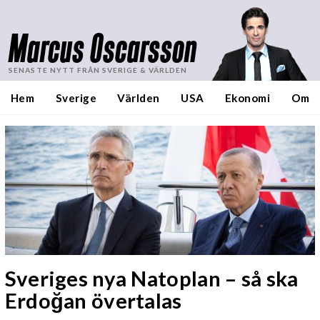
Marcus Oscarsson
SENASTE NYTT FRÅN SVERIGE & VÄRLDEN
Hem
Sverige
Världen
USA
Ekonomi
Om
Sveriges nya Natoplan – så ska
Erdoğan övertalas