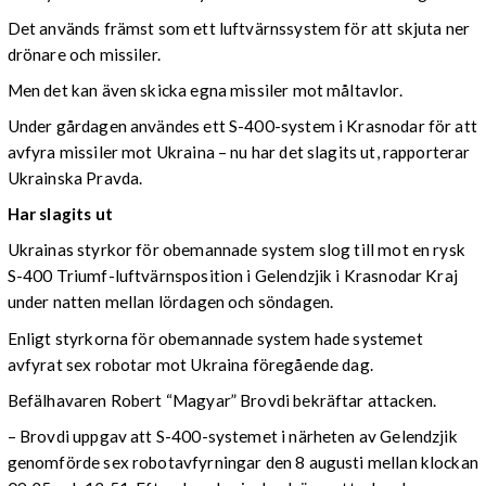
Det används främst som ett luftvärnssystem för att skjuta ner
drönare och missiler.
Men det kan även skicka egna missiler mot måltavlor.
Under gårdagen användes ett S-400-system i Krasnodar för att
avfyra missiler mot Ukraina – nu har det slagits ut, rapporterar
Ukrainska Pravda.
Har slagits ut
Ukrainas styrkor för obemannade system slog till mot en rysk
S-400 Triumf-luftvärnsposition i Gelendzjik i Krasnodar Kraj
under natten mellan lördagen och söndagen.
Enligt styrkorna för obemannade system hade systemet
avfyrat sex robotar mot Ukraina föregående dag.
Befälhavaren Robert “Magyar” Brovdi bekräftar attacken.
– Brovdi uppgav att S-400-systemet i närheten av Gelendzjik
genomförde sex robotavfyrningar den 8 augusti mellan klockan