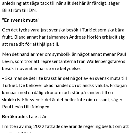
anledning att säga tack till när allt det här är färdigt, säger
Billström till DN.
"En svensk muta"
Och det tycks vara just svenska besök i Turkiet som ska bära
frukt. Bland annat har talmannen Andreas Norlén erbjudit sig
att resa dit för att hjälpa till.
Men det handlar mer om symbolik än något annat menar Paul
Levin, som tror att representanterna från Wallenbergsfärens
besök i november har större betydelse.
– Ska man se det lite krasst är det något av en svensk muta till
Turkiet. De behöver ökad handel och utländsk valuta. Erdoğan
kämpar med en dålig ekonomi och står på randen till en
skuldkris. För svensk del är det heller inte ointressant, säger
Paul Levin till tidningen.
Beräknades ta ett år
I mitten av maj 2022 fattade dåvarande regering beslut om att