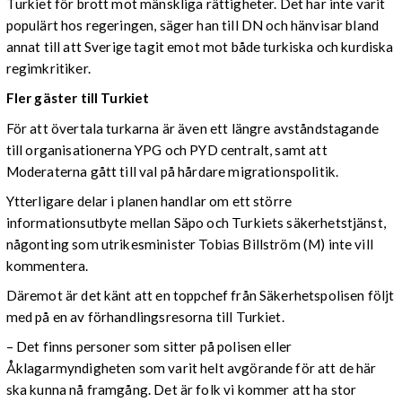
Turkiet för brott mot mänskliga rättigheter. Det har inte varit
populärt hos regeringen, säger han till DN och hänvisar bland
annat till att Sverige tagit emot mot både turkiska och kurdiska
regimkritiker.
Fler gäster till Turkiet
För att övertala turkarna är även ett längre avståndstagande
till organisationerna YPG och PYD centralt, samt att
Moderaterna gått till val på hårdare migrationspolitik.
Ytterligare delar i planen handlar om ett större
informationsutbyte mellan Säpo och Turkiets säkerhetstjänst,
någonting som utrikesminister Tobias Billström (M) inte vill
kommentera.
Däremot är det känt att en toppchef från Säkerhetspolisen följt
med på en av förhandlingsresorna till Turkiet.
– Det finns personer som sitter på polisen eller
Åklagarmyndigheten som varit helt avgörande för att de här
ska kunna nå framgång. Det är folk vi kommer att ha stor