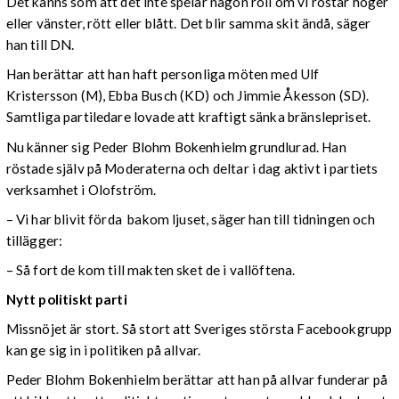
Det känns som att det inte spelar någon roll om vi röstar höger
eller vänster, rött eller blått. Det blir samma skit ändå, säger
han till DN.
Han berättar att han haft personliga möten med Ulf
Kristersson (M), Ebba Busch (KD) och Jimmie Åkesson (SD).
Samtliga partiledare lovade att kraftigt sänka bränslepriset.
Nu känner sig Peder Blohm Bokenhielm grundlurad. Han
röstade själv på Moderaterna och deltar i dag aktivt i partiets
verksamhet i Olofström.
– Vi har blivit förda bakom ljuset, säger han till tidningen och
tillägger:
– Så fort de kom till makten sket de i vallöftena.
Nytt politiskt parti
Missnöjet är stort. Så stort att Sveriges största Facebookgrupp
kan ge sig in i politiken på allvar.
Peder Blohm Bokenhielm berättar att han på allvar funderar på