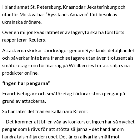
I bland annat St. Petersburg, Krasnodar, Jekaterinburg och
utanför Moskva har “Rysslands Amazon” fått besök av
ukrainska drönare.
Över en miljon kvadratmeter av lageryta ska ha förstörts,
rapporterar Reuters.
Attackerna skickar chockvågor genom Rysslands detaljhandel
och påverkar inte bara franchisetagare utan även tiotusentals
småföretag som förlitar sig på Wildberries för att sälja sina
produkter online.
“Ingen har pengarna”
Franchisetagare och småföretag förlorar stora pengar på
grund av attackerna.
Så här låter det från en källa nära Kreml:
– Det kommer att bli en våg av konkurser. Ingen har så mycket
pengar som krävs för att stötta säljarna – det handlar om
hundratals miljarder rubel. Det är en allvarlig smäll mot