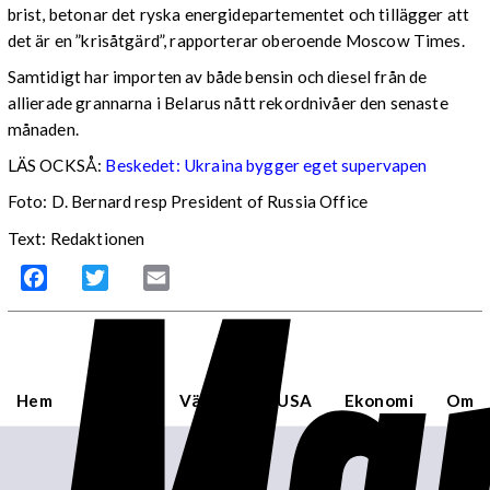
brist, betonar det ryska energidepartementet och tillägger att
det är en ”krisåtgärd”, rapporterar oberoende Moscow Times.
Samtidigt har importen av både bensin och diesel från de
allierade grannarna i Belarus nått rekordnivåer den senaste
månaden.
LÄS OCKSÅ:
Beskedet: Ukraina bygger eget supervapen
Foto: D. Bernard resp President of Russia Office
Mar
Text: Redaktionen
Facebook
Twitter
Email
Hem
Sverige
Världen
USA
Ekonomi
Om