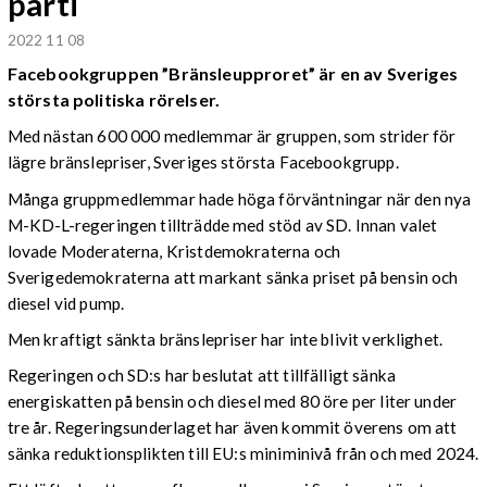
parti
2022 11 08
Facebookgruppen ”Bränsleupproret” är en av Sveriges
största politiska rörelser.
Med nästan 600 000 medlemmar är gruppen, som strider för
lägre bränslepriser, Sveriges största Facebookgrupp.
Många gruppmedlemmar hade höga förväntningar när den nya
M-KD-L-regeringen tillträdde med stöd av SD. Innan valet
lovade Moderaterna, Kristdemokraterna och
Sverigedemokraterna att markant sänka priset på bensin och
diesel vid pump.
Men kraftigt sänkta bränslepriser har inte blivit verklighet.
Regeringen och SD:s har beslutat att tillfälligt sänka
energiskatten på bensin och diesel med 80 öre per liter under
tre år. Regeringsunderlaget har även kommit överens om att
sänka reduktionsplikten till EU:s miniminivå från och med 2024.