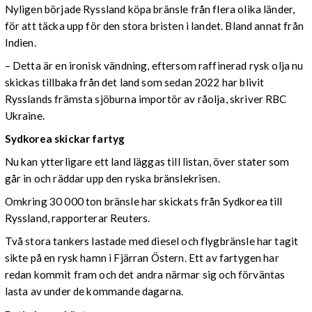
Nyligen började Ryssland köpa bränsle från flera olika länder,
för att täcka upp för den stora bristen i landet. Bland annat från
Indien.
– Detta är en ironisk vändning, eftersom raffinerad rysk olja nu
skickas tillbaka från det land som sedan 2022 har blivit
Rysslands främsta sjöburna importör av råolja, skriver RBC
Ukraine.
Sydkorea skickar fartyg
Nu kan ytterligare ett land läggas till listan, över stater som
går in och räddar upp den ryska bränslekrisen.
Omkring 30 000 ton bränsle har skickats från Sydkorea till
Ryssland, rapporterar Reuters.
Två stora tankers lastade med diesel och flygbränsle har tagit
sikte på en rysk hamn i Fjärran Östern. Ett av fartygen har
redan kommit fram och det andra närmar sig och förväntas
lasta av under de kommande dagarna.