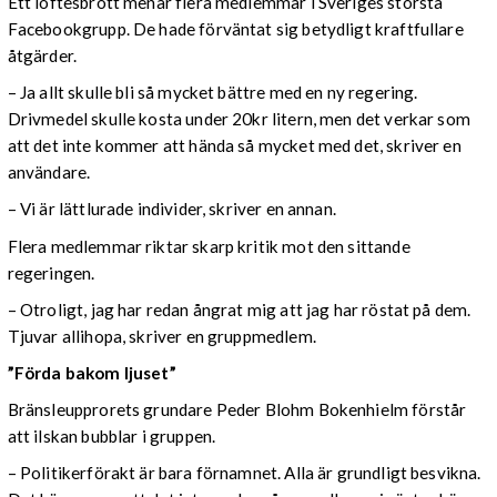
Ett löftesbrott menar flera medlemmar i Sveriges största
Facebookgrupp. De hade förväntat sig betydligt kraftfullare
åtgärder.
– Ja allt skulle bli så mycket bättre med en ny regering.
Drivmedel skulle kosta under 20kr litern, men det verkar som
att det inte kommer att hända så mycket med det, skriver en
användare.
– Vi är lättlurade individer, skriver en annan.
Flera medlemmar riktar skarp kritik mot den sittande
regeringen.
– Otroligt, jag har redan ångrat mig att jag har röstat på dem.
Tjuvar allihopa, skriver en gruppmedlem.
”Förda bakom ljuset”
Bränsleupprorets grundare Peder Blohm Bokenhielm förstår
att ilskan bubblar i gruppen.
– Politikerförakt är bara förnamnet. Alla är grundligt besvikna.