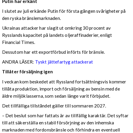
Putin har erkänt
I slutet av juli erkände Putin för första gången svårigheter på
den ryska bränslemarknaden.
Ukrainas attacker har slagit ut omkring 30 procent av
Rysslands kapacitet på landets oljeraffinaderier, enligt
Financial Times.
Dessutom har ett exportförbud införts för bränsle.
ANDRA LÄSER:
Tyskt jättefartyg attackerat
Tillåter försäljning igen
I veckan kom beskedet att Ryssland fortsättningsvis kommer
tillåta produktion, import och försäljning av bensin med de
äldre miljöklasserna, som sedan länge varit förbjudet.
Det tillfälliga tillståndet gäller till sommaren 2027.
– Det beslut som har fattats är av tillfällig karaktär. Det syftar
till att säkerställa en stabil försörjning av den inhemska
marknaden med fordonsbränsle och förhindra en eventuell