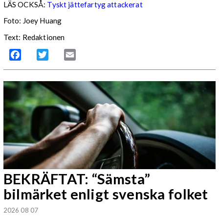
LÄS OCKSÅ:
Tyskt jättefartyg attackerat
Foto: Joey Huang
Text: Redaktionen
Facebook
Twitter
Email
BEKRÄFTAT: “Sämsta”
bilmärket enligt svenska folket
2026 08 07