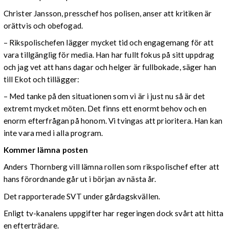
Christer Jansson, presschef hos polisen, anser att kritiken är
orättvis och obefogad.
– Rikspolischefen lägger mycket tid och engagemang för att
vara tillgänglig för media. Han har fullt fokus på sitt uppdrag
och jag vet att hans dagar och helger är fullbokade, säger han
till Ekot och tillägger:
– Med tanke på den situationen som vi är i just nu så är det
extremt mycket möten. Det finns ett enormt behov och en
enorm efterfrågan på honom. Vi tvingas att prioritera. Han kan
inte vara med i alla program.
Kommer lämna posten
Anders Thornberg vill lämna rollen som rikspolischef efter att
hans förordnande går ut i början av nästa år.
Det rapporterade SVT under gårdagskvällen.
Enligt tv-kanalens uppgifter har regeringen dock svårt att hitta
en efterträdare.