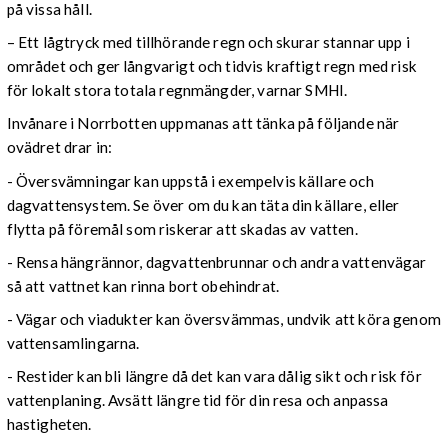
på vissa håll.
– Ett lågtryck med tillhörande regn och skurar stannar upp i
området och ger långvarigt och tidvis kraftigt regn med risk
för lokalt stora totala regnmängder, varnar SMHI.
Invånare i Norrbotten uppmanas att tänka på följande när
ovädret drar in:
- Översvämningar kan uppstå i exempelvis källare och
dagvattensystem. Se över om du kan täta din källare, eller
flytta på föremål som riskerar att skadas av vatten.
- Rensa hängrännor, dagvattenbrunnar och andra vattenvägar
så att vattnet kan rinna bort obehindrat.
- Vägar och viadukter kan översvämmas, undvik att köra genom
vattensamlingarna.
- Restider kan bli längre då det kan vara dålig sikt och risk för
vattenplaning. Avsätt längre tid för din resa och anpassa
hastigheten.