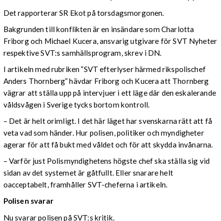
Det rapporterar SR Ekot på torsdagsmorgonen.
Bakgrunden till konflikten är en insändare som Charlotta
Friborg och Michael Kucera, ansvarig utgivare för SVT Nyheter
respektive SVT:s samhällsprogram, skrev i DN.
I artikeln med rubriken ”SVT efterlyser härmed rikspolischef
Anders Thornberg” hävdar Friborg och Kucera att Thornberg
vägrar att ställa upp på intervjuer i ett läge där den eskalerande
våldsvågen i Sverige tycks bortom kontroll.
– Det är helt orimligt. I det här läget har svenskarna rätt att få
veta vad som händer. Hur polisen, politiker och myndigheter
agerar för att få bukt med våldet och för att skydda invånarna.
– Varför just Polismyndighetens högste chef ska ställa sig vid
sidan av det systemet är gåtfullt. Eller snarare helt
oacceptabelt, framhåller SVT-cheferna i artikeln.
Polisen svarar
Nu svarar polisen på SVT:s kritik.