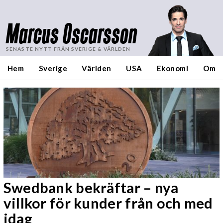
Marcus Oscarsson
SENASTE NYTT FRÅN SVERIGE & VÄRLDEN
Hem
Sverige
Världen
USA
Ekonomi
Om
Swedbank bekräftar – nya
villkor för kunder från och med
idag