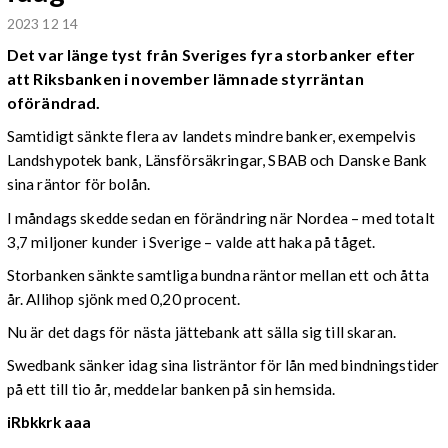
2023 12 14
Det var länge tyst från Sveriges fyra storbanker efter
att Riksbanken i november lämnade styrräntan
oförändrad.
Samtidigt sänkte flera av landets mindre banker, exempelvis
Landshypotek bank, Länsförsäkringar, SBAB och Danske Bank
sina räntor för bolån.
I måndags skedde sedan en förändring när Nordea – med totalt
3,7 miljoner kunder i Sverige – valde att haka på tåget.
Storbanken sänkte samtliga bundna räntor mellan ett och åtta
år. Allihop sjönk med 0,20 procent.
Nu är det dags för nästa jättebank att sälla sig till skaran.
Swedbank sänker idag sina listräntor för lån med bindningstider
på ett till tio år, meddelar banken på sin hemsida.
iRbkkrk aaa