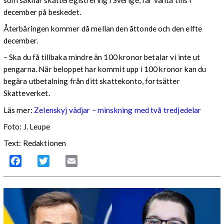
som saknar skatteregistrering i Sverige, får vänta tills i
december på beskedet.
Återbäringen kommer då mellan den åttonde och den elfte
december.
– Ska du få tillbaka mindre än 100 kronor betalar vi inte ut
pengarna. När beloppet har kommit upp i 100 kronor kan du
begära utbetalning från ditt skattekonto, fortsätter
Skatteverket.
Läs mer:
Zelenskyj vädjar – minskning med två tredjedelar
Foto:
J. Leupe
Text: Redaktionen
Facebook
Twitter
Email