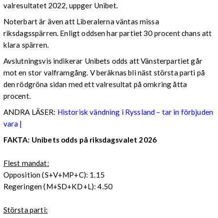
valresultatet 2022, uppger Unibet.
Noterbart är även att Liberalerna väntas missa
riksdagsspärren. Enligt oddsen har partiet 30 procent chans att
klara spärren.
Avslutningsvis indikerar Unibets odds att Vänsterpartiet går
mot en stor valframgång. V beräknas bli näst största parti på
den rödgröna sidan med ett valresultat på omkring åtta
procent.
ANDRA LÄSER:
Historisk vändning i Ryssland – tar in förbjuden
vara |
FAKTA: Unibets odds på riksdagsvalet 2026
Flest mandat:
Opposition (S+V+MP+C): 1.15
Regeringen (M+SD+KD+L): 4.50
Största parti: