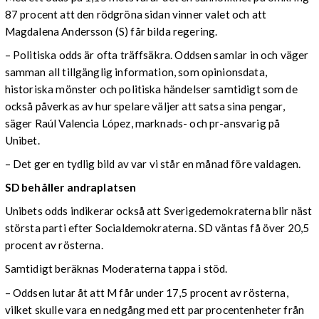
87 procent att den rödgröna sidan vinner valet och att
Magdalena Andersson (S) får bilda regering.
– Politiska odds är ofta träffsäkra. Oddsen samlar in och väger
samman all tillgänglig information, som opinionsdata,
historiska mönster och politiska händelser samtidigt som de
också påverkas av hur spelare väljer att satsa sina pengar,
säger Raúl Valencia López, marknads- och pr-ansvarig på
Unibet.
– Det ger en tydlig bild av var vi står en månad före valdagen.
SD behåller andraplatsen
Unibets odds indikerar också att Sverigedemokraterna blir näst
största parti efter Socialdemokraterna. SD väntas få över 20,5
procent av rösterna.
Samtidigt beräknas Moderaterna tappa i stöd.
– Oddsen lutar åt att M får under 17,5 procent av rösterna,
vilket skulle vara en nedgång med ett par procentenheter från