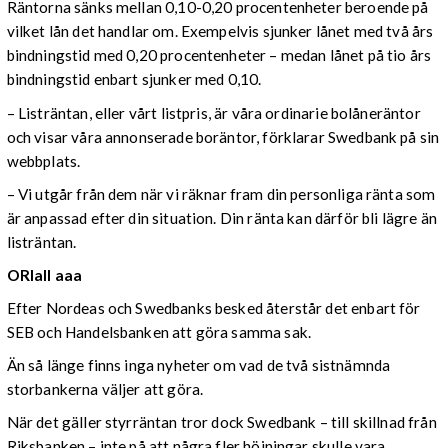
Räntorna sänks mellan 0,10-0,20 procentenheter beroende på
vilket lån det handlar om. Exempelvis sjunker lånet med två års
bindningstid med 0,20 procentenheter – medan lånet på tio års
bindningstid enbart sjunker med 0,10.
– Listräntan, eller vårt listpris, är våra ordinarie bolåneräntor
och visar våra annonserade boräntor, förklarar Swedbank på sin
webbplats.
– Vi utgår från dem när vi räknar fram din personliga ränta som
är anpassad efter din situation. Din ränta kan därför bli lägre än
listräntan.
ORlall aaa
Efter Nordeas och Swedbanks besked återstår det enbart för
SEB och Handelsbanken att göra samma sak.
Än så länge finns inga nyheter om vad de två sistnämnda
storbankerna väljer att göra.
När det gäller styrräntan tror dock Swedbank – till skillnad från
Riksbanken – inte på att några fler höjningar skulle vara