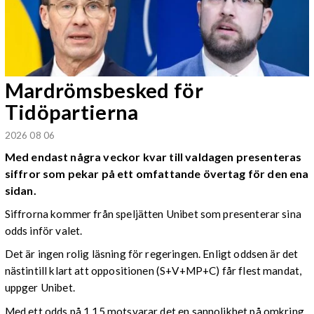
Mardrömsbesked för
Tidöpartierna
2026 08 06
Med endast några veckor kvar till valdagen presenteras
siffror som pekar på ett omfattande övertag för den ena
sidan.
Siffrorna kommer från speljätten Unibet som presenterar sina
odds inför valet.
Det är ingen rolig läsning för regeringen. Enligt oddsen är det
nästintill klart att oppositionen (S+V+MP+C) får flest mandat,
uppger Unibet.
Med ett odds på 1,15 motsvarar det en sannolikhet på omkring