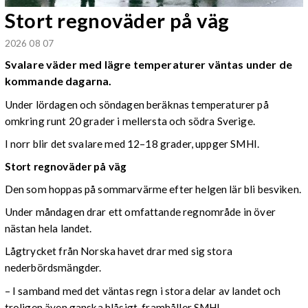
Stort regnoväder på väg
2026 08 07
Svalare väder med lägre temperaturer väntas under de
kommande dagarna.
Under lördagen och söndagen beräknas temperaturer på
omkring runt 20 grader i mellersta och södra Sverige.
I norr blir det svalare med 12–18 grader, uppger SMHI.
Stort regnoväder på väg
Den som hoppas på sommarvärme efter helgen lär bli besviken.
Under måndagen drar ett omfattande regnområde in över
nästan hela landet.
Lågtrycket från Norska havet drar med sig stora
nederbördsmängder.
– I samband med det väntas regn i stora delar av landet och
troligen även ganska blåsigt, framhåller SMHI.