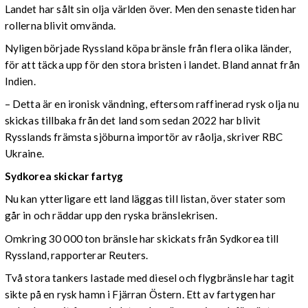
Landet har sålt sin olja världen över. Men den senaste tiden har
rollerna blivit omvända.
Nyligen började Ryssland köpa bränsle från flera olika länder,
för att täcka upp för den stora bristen i landet. Bland annat från
Indien.
– Detta är en ironisk vändning, eftersom raffinerad rysk olja nu
skickas tillbaka från det land som sedan 2022 har blivit
Rysslands främsta sjöburna importör av råolja, skriver RBC
Ukraine.
Sydkorea skickar fartyg
Nu kan ytterligare ett land läggas till listan, över stater som
går in och räddar upp den ryska bränslekrisen.
Omkring 30 000 ton bränsle har skickats från Sydkorea till
Ryssland, rapporterar Reuters.
Två stora tankers lastade med diesel och flygbränsle har tagit
sikte på en rysk hamn i Fjärran Östern. Ett av fartygen har