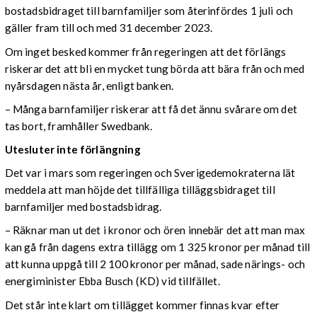
bostadsbidraget till barnfamiljer som återinfördes 1 juli och
gäller fram till och med 31 december 2023.
Om inget besked kommer från regeringen att det förlängs
riskerar det att bli en mycket tung börda att bära från och med
nyårsdagen nästa år, enligt banken.
– Många barnfamiljer riskerar att få det ännu svårare om det
tas bort, framhåller Swedbank.
Utesluter inte förlängning
Det var i mars som regeringen och Sverigedemokraterna lät
meddela att man höjde det tillfälliga tilläggsbidraget till
barnfamiljer med bostadsbidrag.
– Räknar man ut det i kronor och ören innebär det att man max
kan gå från dagens extra tillägg om 1 325 kronor per månad till
att kunna uppgå till 2 100 kronor per månad, sade närings- och
energiminister Ebba Busch (KD) vid tillfället.
Det står inte klart om tillägget kommer finnas kvar efter