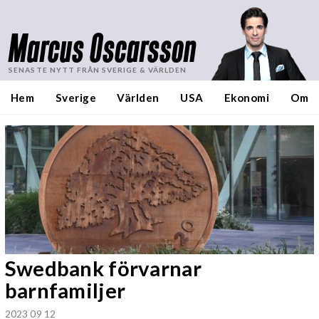
Marcus Oscarsson
SENASTE NYTT FRÅN SVERIGE & VÄRLDEN
Hem
Sverige
Världen
USA
Ekonomi
Om
Swedbank förvarnar
barnfamiljer
2023 09 12