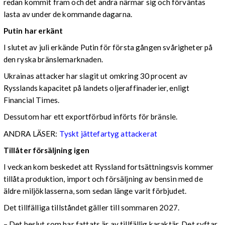
redan kommit fram och det andra närmar sig och förväntas
lasta av under de kommande dagarna.
Putin har erkänt
I slutet av juli erkände Putin för första gången svårigheter på
den ryska bränslemarknaden.
Ukrainas attacker har slagit ut omkring 30 procent av
Rysslands kapacitet på landets oljeraffinaderier, enligt
Financial Times.
Dessutom har ett exportförbud införts för bränsle.
ANDRA LÄSER:
Tyskt jättefartyg attackerat
Tillåter försäljning igen
I veckan kom beskedet att Ryssland fortsättningsvis kommer
tillåta produktion, import och försäljning av bensin med de
äldre miljöklasserna, som sedan länge varit förbjudet.
Det tillfälliga tillståndet gäller till sommaren 2027.
– Det beslut som har fattats är av tillfällig karaktär. Det syftar