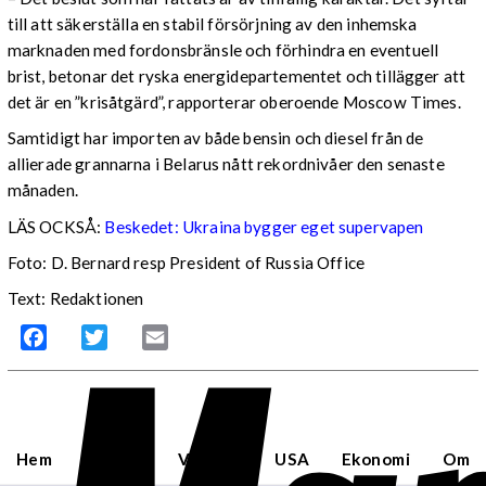
till att säkerställa en stabil försörjning av den inhemska
marknaden med fordonsbränsle och förhindra en eventuell
brist, betonar det ryska energidepartementet och tillägger att
det är en ”krisåtgärd”, rapporterar oberoende Moscow Times.
Samtidigt har importen av både bensin och diesel från de
allierade grannarna i Belarus nått rekordnivåer den senaste
månaden.
LÄS OCKSÅ:
Beskedet: Ukraina bygger eget supervapen
Foto: D. Bernard resp President of Russia Office
Text: Redaktionen
Facebook
Twitter
Email
Hem
Sverige
Världen
USA
Ekonomi
Om