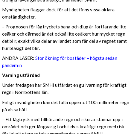
Myndigheten flaggar dock för att det finns vissa oklara
omständigheter.
– Prognosen för lågtryckets bana och djup är fortfarande lite
osäker och därmed är det också lite osäkert hur mycket regn
det blir, exakt vilka delar av landet som får del av regnet samt
hur blåsigt det blir.
ANDRA LÄSER:
Stor ökning för bostäder – högsta sedan
pandemin
Varning utfärdad
Under fredagen har SMHI utfärdat en gul varning för kraftigt
regn i Norrbottens län.
Enligt myndigheten kan det falla uppemot 100 millimeter regn
på vissa håll.
– Ett lågtryck med tillhörande regn och skurar stannar upp i
området och ger långvarigt och tidvis kraftigt regn med risk
för lokalt stora totala regnmängder, varnar SMHI.