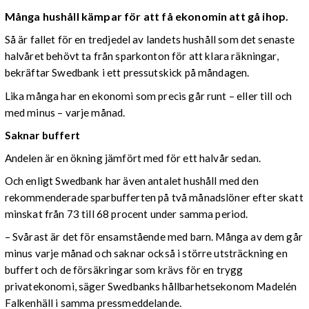
Många hushåll kämpar för att få ekonomin att gå ihop.
Så är fallet för en tredjedel av landets hushåll som det senaste
halvåret behövt ta från sparkonton för att klara räkningar,
bekräftar Swedbank i ett pressutskick på måndagen.
Lika många har en ekonomi som precis går runt – eller till och
med minus – varje månad.
Saknar buffert
Andelen är en ökning jämfört med för ett halvår sedan.
Och enligt Swedbank har även antalet hushåll med den
rekommenderade sparbufferten på två månadslöner efter skatt
minskat från 73 till 68 procent under samma period.
– Svårast är det för ensamstående med barn. Många av dem går
minus varje månad och saknar också i större utsträckning en
buffert och de försäkringar som krävs för en trygg
privatekonomi, säger Swedbanks hållbarhetsekonom Madelén
Falkenhäll i samma pressmeddelande.