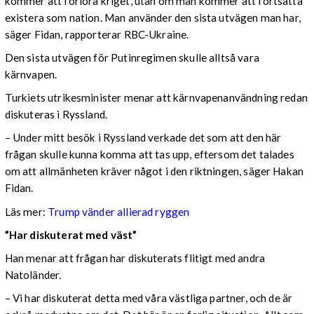
kommer att förlora kriget, utan om man kommer att fortsätta
existera som nation. Man använder den sista utvägen man har,
säger Fidan, rapporterar RBC-Ukraine.
Den sista utvägen för Putinregimen skulle alltså vara
kärnvapen.
Turkiets utrikesminister menar att kärnvapenanvändning redan
diskuteras i Ryssland.
– Under mitt besök i Ryssland verkade det som att den här
frågan skulle kunna komma att tas upp, eftersom det talades
om att allmänheten kräver något i den riktningen, säger Hakan
Fidan.
Läs mer:
Trump vänder allierad ryggen
”Har diskuterat med väst”
Han menar att frågan har diskuterats flitigt med andra
Natoländer.
– Vi har diskuterat detta med våra västliga partner, och de är