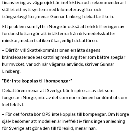
finansiering av vägprojekt är ineffektiva och rekommenderar i
stället ett nytt system med kilometeravgifter och
trängselavgifter, menar Gunnar Linberg i debattartikeln.
Ett problem som lyfts i Norge är också att elektrifieringen av
fordonsflottan gör att intäkterna från drivmedelsskatter
minskar, medan trafiken ökar, enligt debattören.
– Därför vill Skattekommissionen ersätta dagens
bränslebaserade beskattning med avgifter som bättre speglar
hur mycket, var och när vägarna används, skriver Gunnar
Lindberg.
”Bör inte kopplas till bompengar”
Debattören menar att Sverige bör inspireras av det som
fungerar i Norge, inte av det som norrmännen har dömt ut som
ineffektivt.
– För det första bör OPS inte kopplas till bompengar. Om Norge
själv bedömer att modellen är ineffektiv finns ingen anledning
för Sverige att göra den till förebild, menar han.