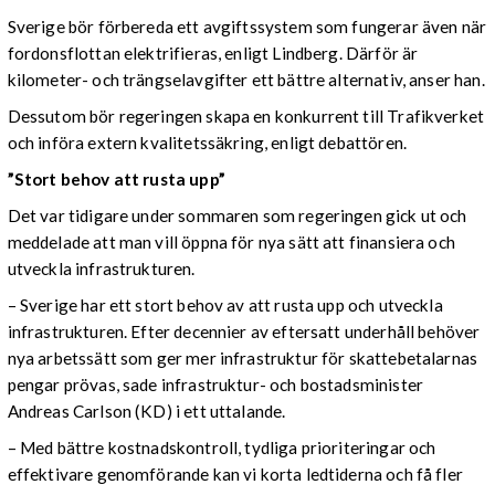
Sverige bör förbereda ett avgiftssystem som fungerar även när
fordonsflottan elektrifieras, enligt Lindberg. Därför är
kilometer- och trängselavgifter ett bättre alternativ, anser han.
Dessutom bör regeringen skapa en konkurrent till Trafikverket
och införa extern kvalitetssäkring, enligt debattören.
”Stort behov att rusta upp”
Det var tidigare under sommaren som regeringen gick ut och
meddelade att man vill öppna för nya sätt att finansiera och
utveckla infrastrukturen.
– Sverige har ett stort behov av att rusta upp och utveckla
infrastrukturen. Efter decennier av eftersatt underhåll behöver
nya arbetssätt som ger mer infrastruktur för skattebetalarnas
pengar prövas, sade infrastruktur- och bostadsminister
Andreas Carlson (KD) i ett uttalande.
– Med bättre kostnadskontroll, tydliga prioriteringar och
effektivare genomförande kan vi korta ledtiderna och få fler