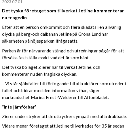
2023 07 01
Det tyska företaget som tillverkat Jetline kommenterar
nu tragedin.
Efter att en person omkommit och flera skadats i en allvarlig
olycka på berg-och dalbanan Jetline på Gröna Lund har
säkerheten på nöjesparken ifrågasatts.
Parken är för närvarande stängd och utredningar pågår för att
försöka fastställa exakt vad det är som hänt.
Det tyska bolaget Zierer har tillverkat Jetline, och
kommenterar nu den tragiska olyckan.
– Vi står självfallet till förfogande till alla aktörer som utreder i
fallet och bidrar med den information vi har, säger
marknadschef Marina Ernst-Weiderer till Aftonbladet.
“Inte jämförbar”
Zierer understryker att de uttrycker sympati med alla drabbade.
Vidare menar företaget att Jetline tillverkades för 35 år sedan