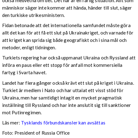
också medvetna om det. Det här är en farlig situation. Allt som
människor säger inte kommer att hända, händer till slut, säger
den turkiske utrikesministern.
Fidan betonade att det internationella samfundet måste göra
allt det kan för att få ett slut på Ukrainakriget, och varnade för
att kriget kan sprida sig både geografiskt och i sina mål och
metoder, enligt tidningen.
Turkiets regering har också uppmanat Ukraina och Ryssland att
införa en paus eller ett stopp för anfall mot kommersiella
fartyg i Svarta havet.
Landet har flera gånger också krävt ett slut på kriget i Ukraina.
Turkiet är medlem i Nato och har uttalat ett visst stöd för
Ukraina, men har samtidigt intagit en mycket pragmatisk
inställning till Ryssland och har inte anslutit sig till sanktioner
mot Putinregimen.
Läs mer:
Tysklands förbundskansler kan avsättas
Foto: President of Russia Office