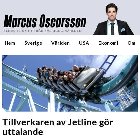
Marcus Oscarsson
SENASTE NYTT FRÅN SVERIGE & VÄRLDEN
Hem
Sverige
Världen
USA
Ekonomi
Om
Tillverkaren av Jetline gör
uttalande