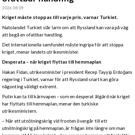
2026 08 09
Kriget måste stoppas till varje pris, varnar Turkiet.
Natolandet Turkiet slår larm om att Ryssland kan vara på väg
att begå en ofattbar handling.
Det internationella samfundet måste ingripa för att stoppa
kriget, menar landets utrikesminister.
Desperata – när kriget flyttas till hemmaplan
Hakan Fidan, utrikesminister i president Recep Tayyip Erdoğans
regering i Turkiet, varnar för att Ryssland snart kan göra
någonting väldigt extremt.
Putin kan ta till kärnvapen – som en desperat åtgärd när kriget
har flyttats till hemmaplan, menar den turkiske
utrikesministern.
– När ett utnötningskrig vid fronten övergår till ett
utnötningskrig på hemmaplan, är frågan inte längre om man