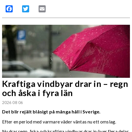
Facebook
Twitter
Email
Kraftiga vindbyar drar in – regn
och åska i fyra län
2026 08 06
Det blir rejält blåsigt på många håll i Sverige.
Efter en period med varmare väder väntas nu ett omslag.
Nu drar regn, åska och kraftiga vindbyar drar in över flera delar