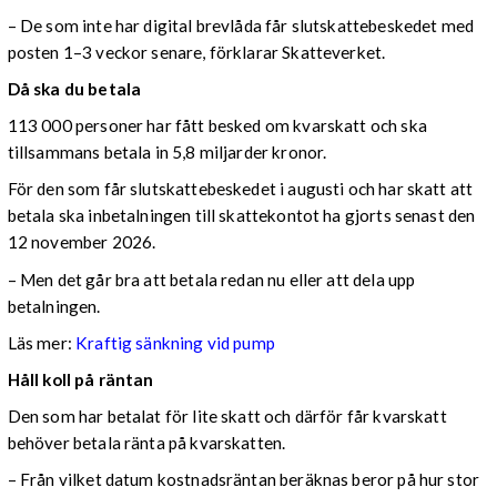
– De som inte har digital brevlåda får slutskattebeskedet med
posten 1–3 veckor senare, förklarar Skatteverket.
Då ska du betala
113 000 personer har fått besked om kvarskatt och ska
tillsammans betala in 5,8 miljarder kronor.
För den som får slutskattebeskedet i augusti och har skatt att
betala ska inbetalningen till skattekontot ha gjorts senast den
12 november 2026.
– Men det går bra att betala redan nu eller att dela upp
betalningen.
Läs mer:
Kraftig sänkning vid pump
Håll koll på räntan
Den som har betalat för lite skatt och därför får kvarskatt
behöver betala ränta på kvarskatten.
– Från vilket datum kostnadsräntan beräknas beror på hur stor