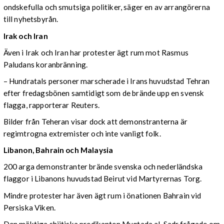
ondskefulla och smutsiga politiker, säger en av arrangörerna
till nyhetsbyrån.
Irak och Iran
Även i Irak och Iran har protester ägt rum mot Rasmus
Paludans koranbränning.
– Hundratals personer marscherade i Irans huvudstad Tehran
efter fredagsbönen samtidigt som de brände upp en svensk
flagga, rapporterar Reuters.
Bilder från Teheran visar dock att demonstranterna är
regimtrogna extremister och inte vanligt folk.
Libanon, Bahrain och Malaysia
200 arga demonstranter brände svenska och nederländska
flaggor i Libanons huvudstad Beirut vid Martyrernas Torg.
Mindre protester har även ägt rum i önationen Bahrain vid
Persiska Viken.
Den mäktiga shiitiska predikanten Muqtada al-Sadr frågade om