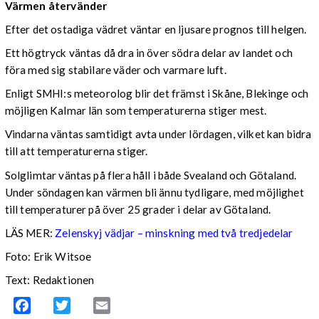
Värmen återvänder
Efter det ostadiga vädret väntar en ljusare prognos till helgen.
Ett högtryck väntas då dra in över södra delar av landet och
föra med sig stabilare väder och varmare luft.
Enligt SMHI:s meteorolog blir det främst i Skåne, Blekinge och
möjligen Kalmar län som temperaturerna stiger mest.
Vindarna väntas samtidigt avta under lördagen, vilket kan bidra
till att temperaturerna stiger.
Solglimtar väntas på flera håll i både Svealand och Götaland.
Under söndagen kan värmen bli ännu tydligare, med möjlighet
till temperaturer på över 25 grader i delar av Götaland.
LÄS MER:
Zelenskyj vädjar – minskning med två tredjedelar
Foto: Erik Witsoe
Text: Redaktionen
Facebook
Twitter
Email