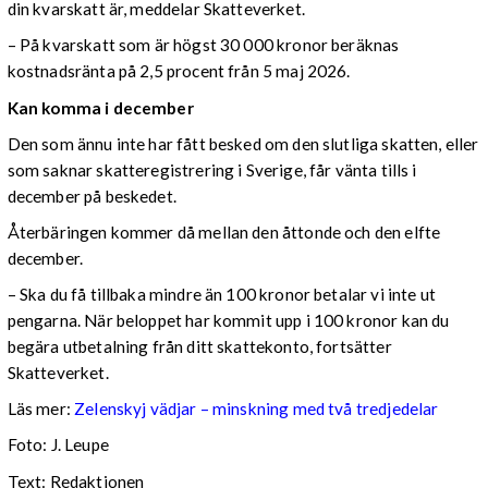
din kvarskatt är, meddelar Skatteverket.
– På kvarskatt som är högst 30 000 kronor beräknas
kostnadsränta på 2,5 procent från 5 maj 2026.
Kan komma i december
Den som ännu inte har fått besked om den slutliga skatten, eller
som saknar skatteregistrering i Sverige, får vänta tills i
december på beskedet.
Återbäringen kommer då mellan den åttonde och den elfte
december.
– Ska du få tillbaka mindre än 100 kronor betalar vi inte ut
pengarna. När beloppet har kommit upp i 100 kronor kan du
begära utbetalning från ditt skattekonto, fortsätter
Skatteverket.
Läs mer:
Zelenskyj vädjar – minskning med två tredjedelar
Foto:
J. Leupe
Text: Redaktionen