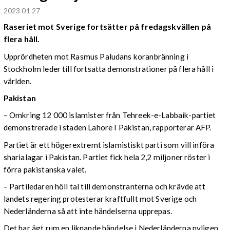
2023 01 27
Raseriet mot Sverige fortsätter på fredagskvällen på
flera håll.
Upprördheten mot Rasmus Paludans koranbränning i
Stockholm leder till fortsatta demonstrationer på flera håll i
världen.
Pakistan
– Omkring 12 000 islamister från Tehreek-e-Labbaik-partiet
demonstrerade i staden Lahore I Pakistan, rapporterar AFP.
Partiet är ett högerextremt islamistiskt parti som vill införa
sharialagar i Pakistan. Partiet fick hela 2,2 miljoner röster i
förra pakistanska valet.
– Partiledaren höll tal till demonstranterna och krävde att
landets regering protesterar kraftfullt mot Sverige och
Nederländerna så att inte händelserna upprepas.
Det har ägt rum en liknande händelse i Nederländerna nyligen.