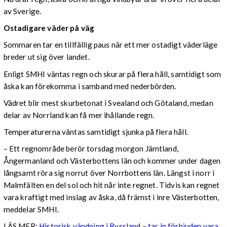
av Sverige.
Ostadigare väder på väg
Sommaren tar en tillfällig paus när ett mer ostadigt väderläge
breder ut sig över landet.
Enligt SMHI väntas regn och skurar på flera håll, samtidigt som
åska kan förekomma i samband med nederbörden.
Vädret blir mest skurbetonat i Svealand och Götaland, medan
delar av Norrland kan få mer ihållande regn.
Temperaturerna väntas samtidigt sjunka på flera håll.
– Ett regnområde berör torsdag morgon Jämtland,
Ångermanland och Västerbottens län och kommer under dagen
långsamt röra sig norrut över Norrbottens län. Längst i norr i
Malmfälten en del sol och hit når inte regnet. Tidvis kan regnet
vara kraftigt med inslag av åska, då främst i inre Västerbotten,
meddelar SMHI.
LÄS MER:
Historisk vändning i Ryssland – tar in förbjuden vara