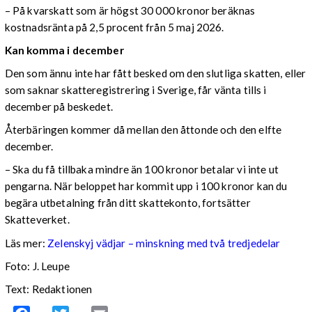
– På kvarskatt som är högst 30 000 kronor beräknas
kostnadsränta på 2,5 procent från 5 maj 2026.
Kan komma i december
Den som ännu inte har fått besked om den slutliga skatten, eller
som saknar skatteregistrering i Sverige, får vänta tills i
december på beskedet.
Återbäringen kommer då mellan den åttonde och den elfte
december.
– Ska du få tillbaka mindre än 100 kronor betalar vi inte ut
pengarna. När beloppet har kommit upp i 100 kronor kan du
begära utbetalning från ditt skattekonto, fortsätter
Skatteverket.
Läs mer:
Zelenskyj vädjar – minskning med två tredjedelar
Foto:
J. Leupe
Text: Redaktionen