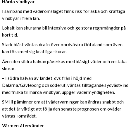
Hårda vindbyar
I samband med väderomslaget finns risk för åska och kraftiga
vindbyar i flera län.
Lokalt kan skurarna bli intensiva och ge stora regnmängder på
kort tid.
Stark blåst väntas dra in över nordvästra Götaland som även
kan föra med sig kraftiga skurar.
Även den södra halvan påverkas med blåsigt väder och enstaka
skurar.
– I södra halvan av landet, dvs från i höjd med
Dalarna/Gävleborg och söderut, väntas tilltagande sydvästvind
med friska till hårda vindbyar, uppger vädermyndigheten.
SMHI påminner om att vädervarningar kan ändras snabbt och
att det är viktigt att följa den senaste prognosen om oväder
väntas i området.
Värmen återvänder