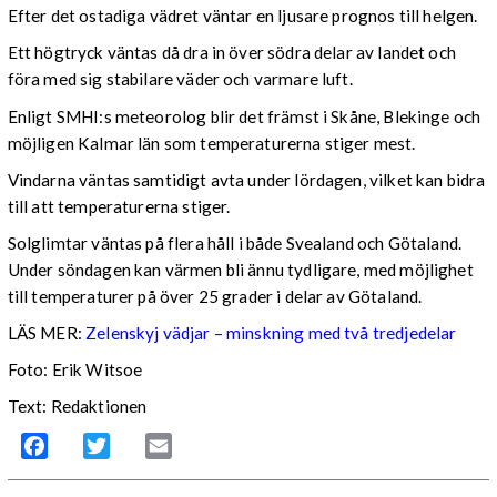
Efter det ostadiga vädret väntar en ljusare prognos till helgen.
Ett högtryck väntas då dra in över södra delar av landet och
föra med sig stabilare väder och varmare luft.
Enligt SMHI:s meteorolog blir det främst i Skåne, Blekinge och
möjligen Kalmar län som temperaturerna stiger mest.
Vindarna väntas samtidigt avta under lördagen, vilket kan bidra
till att temperaturerna stiger.
Solglimtar väntas på flera håll i både Svealand och Götaland.
Under söndagen kan värmen bli ännu tydligare, med möjlighet
till temperaturer på över 25 grader i delar av Götaland.
LÄS MER:
Zelenskyj vädjar – minskning med två tredjedelar
Foto: Erik Witsoe
Text: Redaktionen
Facebook
Twitter
Email