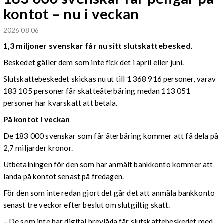
kontot – nu i veckan
2026 08 06
1,3 miljoner svenskar får nu sitt slutskattebesked.
Beskedet gäller dem som inte fick det i april eller juni.
Slutskattebeskedet skickas nu ut till 1 368 916 personer, varav
183 105 personer får skatteåterbäring medan 113 051
personer har kvarskatt att betala.
På kontot i veckan
De 183 000 svenskar som får återbäring kommer att få dela på
2,7 miljarder kronor.
Utbetalningen för den som har anmält bankkonto kommer att
landa på kontot senast på fredagen.
För den som inte redan gjort det går det att anmäla bankkonto
senast tre veckor efter beslut om slutgiltig skatt.
– De som inte har digital brevlåda får slutskattebeskedet med