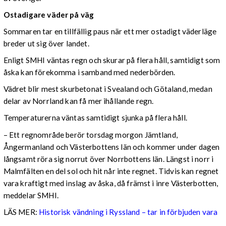
Ostadigare väder på väg
Sommaren tar en tillfällig paus när ett mer ostadigt väderläge
breder ut sig över landet.
Enligt SMHI väntas regn och skurar på flera håll, samtidigt som
åska kan förekomma i samband med nederbörden.
Vädret blir mest skurbetonat i Svealand och Götaland, medan
delar av Norrland kan få mer ihållande regn.
Temperaturerna väntas samtidigt sjunka på flera håll.
– Ett regnområde berör torsdag morgon Jämtland,
Ångermanland och Västerbottens län och kommer under dagen
långsamt röra sig norrut över Norrbottens län. Längst i norr i
Malmfälten en del sol och hit når inte regnet. Tidvis kan regnet
vara kraftigt med inslag av åska, då främst i inre Västerbotten,
meddelar SMHI.
LÄS MER:
Historisk vändning i Ryssland – tar in förbjuden vara