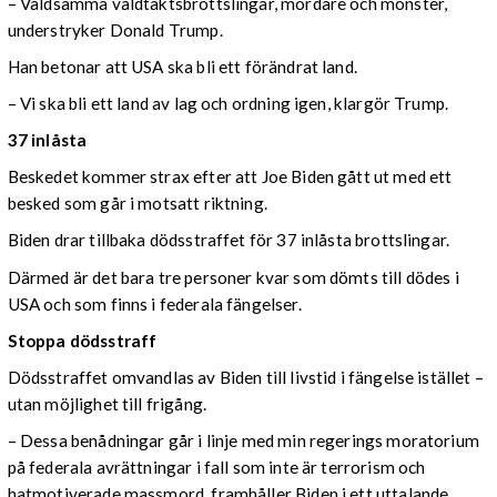
– Våldsamma våldtäktsbrottslingar, mördare och monster,
understryker Donald Trump.
Han betonar att USA ska bli ett förändrat land.
– Vi ska bli ett land av lag och ordning igen, klargör Trump.
37 inlåsta
Beskedet kommer strax efter att Joe Biden gått ut med ett
besked som går i motsatt riktning.
Biden drar tillbaka dödsstraffet för 37 inlåsta brottslingar.
Därmed är det bara tre personer kvar som dömts till dödes i
USA och som finns i federala fängelser.
Stoppa dödsstraff
Dödsstraffet omvandlas av Biden till livstid i fängelse istället –
utan möjlighet till frigång.
– Dessa benådningar går i linje med min regerings moratorium
på federala avrättningar i fall som inte är terrorism och
hatmotiverade massmord, framhåller Biden i ett uttalande.