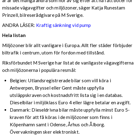
år är det många andra som hör av sig efter att ha fått böter för
missade vägavgifter och miljözoner, säger Katja Runestam
Prinzell, bilreserådgivare på M Sverige.
ANDRA LÄSER:
Kraftig sänkning vid pump
Hela listan
Miljözoner blir allt vanligare i Europa. Allt fler städer förbjuder
biltrafik i centrum, utom för fordon med tillstånd.
Riksförbundet M Sverige har listat de vanligaste vägavgifterna
och miljözonerna i populära resmål:
Belgien: Utlandsregistrerade bilar som vill köra i
Antwerpen, Bryssel eller Gent måste uppfylla
utsläppskraven och kostnadsfritt lista sig i en databas.
Dieselbilar i miljöklass Euro 4 eller lägre betalar en avgift.
Danmark: Dieseldrivna bilar måste uppfylla minst Euro 5-
kraven för att få köras i de miljözoner som finns i
Köpenhamn samt i Odense, Århus och Ålborg.
Övervakningen sker elektroniskt.