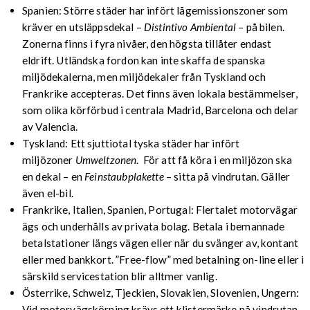
Spanien: Större städer har infört lågemissionszoner som
kräver en utsläppsdekal –
Distintivo Ambiental
– på bilen.
Zonerna finns i fyra nivåer, den högsta tillåter endast
eldrift. Utländska fordon kan inte skaffa de spanska
miljödekalerna, men miljödekaler från Tyskland och
Frankrike accepteras. Det finns även lokala bestämmelser,
som olika körförbud i centrala Madrid, Barcelona och delar
av Valencia.
Tyskland: Ett sjuttiotal tyska städer har infört
miljözoner
Umweltzonen
. För att få köra i en miljözon ska
en dekal – en
Feinstaubplakette
– sitta på vindrutan. Gäller
även el-bil.
Frankrike, Italien, Spanien, Portugal: Flertalet motorvägar
ägs och underhålls av privata bolag. Betala i bemannade
betalstationer längs vägen eller när du svänger av, kontant
eller med bankkort. ”Free-flow” med betalning on-line eller i
särskild servicestation blir alltmer vanlig.
Österrike, Schweiz, Tjeckien, Slovakien, Slovenien, Ungern:
Vid motorvägskörning krävs ett klistermärke på vindrutan