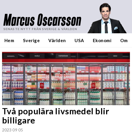
Marcus Oscarsson
SENASTE NYTT FRÅN SVERIGE & VÄRLDEN
Hem
Sverige
Världen
USA
Ekonomi
Om
Två populära livsmedel blir
billigare
2023 09 05