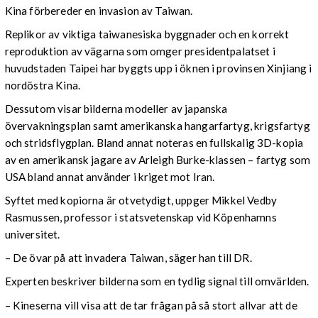
Kina förbereder en invasion av Taiwan.
Replikor av viktiga taiwanesiska byggnader och en korrekt
reproduktion av vägarna som omger presidentpalatset i
huvudstaden Taipei har byggts upp i öknen i provinsen Xinjiang i
nordöstra Kina.
Dessutom visar bilderna modeller av japanska
övervakningsplan samt amerikanska hangarfartyg, krigsfartyg
och stridsflygplan. Bland annat noteras en fullskalig 3D-kopia
av en amerikansk jagare av Arleigh Burke-klassen – fartyg som
USA bland annat använder i kriget mot Iran.
Syftet med kopiorna är otvetydigt, uppger Mikkel Vedby
Rasmussen, professor i statsvetenskap vid Köpenhamns
universitet.
– De övar på att invadera Taiwan, säger han till DR.
Experten beskriver bilderna som en tydlig signal till omvärlden.
– Kineserna vill visa att de tar frågan på så stort allvar att de