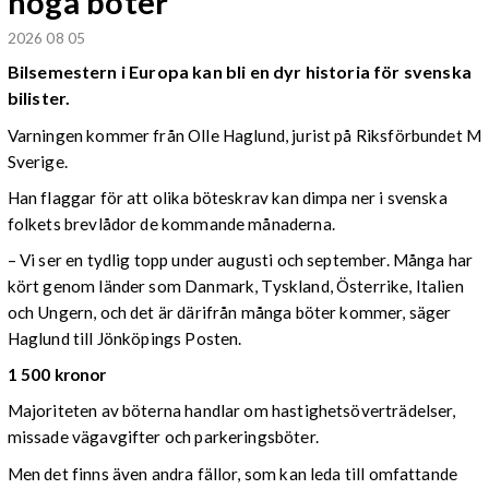
höga böter
2026 08 05
Bilsemestern i Europa kan bli en dyr historia för svenska
bilister.
Varningen kommer från Olle Haglund, jurist på Riksförbundet M
Sverige.
Han flaggar för att olika böteskrav kan dimpa ner i svenska
folkets brevlådor de kommande månaderna.
– Vi ser en tydlig topp under augusti och september. Många har
kört genom länder som Danmark, Tyskland, Österrike, Italien
och Ungern, och det är därifrån många böter kommer, säger
Haglund till Jönköpings Posten.
1 500 kronor
Majoriteten av böterna handlar om hastighetsöverträdelser,
missade vägavgifter och parkeringsböter.
Men det finns även andra fällor, som kan leda till omfattande