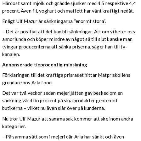
Hårdost samt mjölk och grädde sjunker med 4,5 respektive 4,4
procent. Även fil, yoghurt och matfett har vänt kraftigt nedåt.
Enligt Ulf Mazur är sänkningarna “enormt stora”.
– Det är positivt att det kan bli sänkningar. Att om vi beter oss
annorlunda och köper mindre av något så till slut kanske man
tvingar producenterna att sänka priserna, säger han till tv-
kanalen.
Annonserade tioprocentig minskning
Förklaringen till det kraftiga prisraset hittar Matpriskollens
grundare hos Arla food.
Det var två veckor sedan mejerijätten gav besked om en
sänkning värd tio procent på sina produkter gentemot
butikerna – vilket nu även slår över på kunderna.
Nu tror Ulf Mazur att samma sak kommer att ske inom andra
kategorier.
– På samma sätt som i mejeri där Arla har sänkt och även