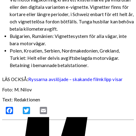
eller den digitala varianten e-vignette. Vignetter finns för
kortare eller längre perioder, i Schweiz enbart för ett helt år,
och vignettelösa fordon bötfälls. Tunga husbilar kan behöva
betala kilometeravgift.
Bulgarien, Rumänien: Vignettesystem för alla vägar, inte
bara motorvägar.
Polen, Kroatien, Serbien, Nordmakedonien, Grekland,
Turkiet: Helt eller delvis avgiftsbelagda motorvägar.
Betalning i bemannade betalstationer.
LÄS OCKSÅ
:
Ryssarna avslöjade – skakande filmklipp visar
Foto: M. Nilov
Text: Redaktionen
Facebook
Twitter
Email