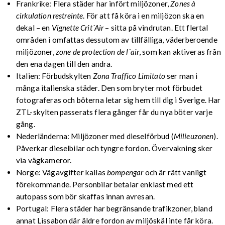
Frankrike: Flera städer har infört miljözoner,
Zones à
cirkulation restreinte
. För att få köra i en miljözon ska en
dekal – en
Vignette Crit´Air
– sitta på vindrutan. Ett flertal
områden i omfattas dessutom av tillfälliga, väderberoende
miljözoner,
zone de protection de l´air
, som kan aktiveras från
den ena dagen till den andra.
Italien: Förbudskylten
Zona Traffico Limitato
ser man i
många italienska städer. Den som bryter mot förbudet
fotograferas och böterna letar sig hem till dig i Sverige. Har
ZTL-skylten passerats flera gånger får du nya böter varje
gång.
Nederländerna: Miljözoner med dieselförbud (
Milieuzonen
).
Påverkar dieselbilar och tyngre fordon. Övervakning sker
via vägkameror.
Norge: Vägavgifter kallas
bompengar
och är rätt vanligt
förekommande. Personbilar betalar enklast med ett
autopass som bör skaffas innan avresan.
Portugal: Flera städer har begränsande trafikzoner, bland
annat Lissabon där äldre fordon av miljöskäl inte får köra.