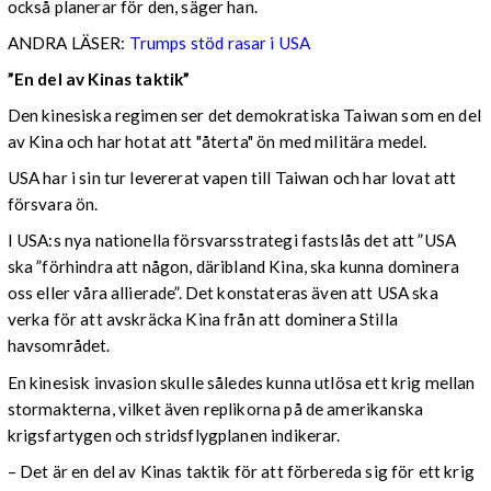
också planerar för den, säger han.
ANDRA LÄSER:
Trumps stöd rasar i USA
”En del av Kinas taktik”
Den kinesiska regimen ser det demokratiska Taiwan som en del
av Kina och har hotat att "återta" ön med militära medel.
USA har i sin tur levererat vapen till Taiwan och har lovat att
försvara ön.
I USA:s nya nationella försvarsstrategi fastslås det att ”USA
ska ”förhindra att någon, däribland Kina, ska kunna dominera
oss eller våra allierade”. Det konstateras även att USA ska
verka för att avskräcka Kina från att dominera Stilla
havsområdet.
En kinesisk invasion skulle således kunna utlösa ett krig mellan
stormakterna, vilket även replikorna på de amerikanska
krigsfartygen och stridsflygplanen indikerar.
– Det är en del av Kinas taktik för att förbereda sig för ett krig