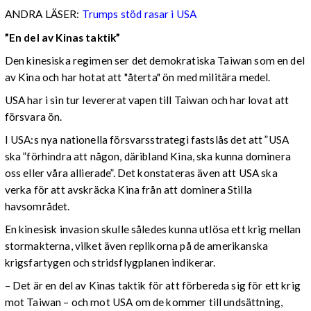
ANDRA LÄSER:
Trumps stöd rasar i USA
”En del av Kinas taktik”
Den kinesiska regimen ser det demokratiska Taiwan som en del
av Kina och har hotat att "återta" ön med militära medel.
USA har i sin tur levererat vapen till Taiwan och har lovat att
försvara ön.
I USA:s nya nationella försvarsstrategi fastslås det att ”USA
ska ”förhindra att någon, däribland Kina, ska kunna dominera
oss eller våra allierade”. Det konstateras även att USA ska
verka för att avskräcka Kina från att dominera Stilla
havsområdet.
En kinesisk invasion skulle således kunna utlösa ett krig mellan
stormakterna, vilket även replikorna på de amerikanska
krigsfartygen och stridsflygplanen indikerar.
– Det är en del av Kinas taktik för att förbereda sig för ett krig
mot Taiwan – och mot USA om de kommer till undsättning,