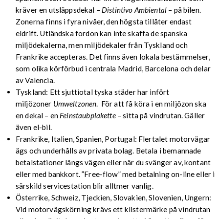
kräver en utsläppsdekal –
Distintivo Ambiental
– på bilen.
Zonerna finns i fyra nivåer, den högsta tillåter endast
eldrift. Utländska fordon kan inte skaffa de spanska
miljödekalerna, men miljödekaler från Tyskland och
Frankrike accepteras. Det finns även lokala bestämmelser,
som olika körförbud i centrala Madrid, Barcelona och delar
av Valencia.
Tyskland: Ett sjuttiotal tyska städer har infört
miljözoner
Umweltzonen
. För att få köra i en miljözon ska
en dekal – en
Feinstaubplakette
– sitta på vindrutan. Gäller
även el-bil.
Frankrike, Italien, Spanien, Portugal: Flertalet motorvägar
ägs och underhålls av privata bolag. Betala i bemannade
betalstationer längs vägen eller när du svänger av, kontant
eller med bankkort. ”Free-flow” med betalning on-line eller i
särskild servicestation blir alltmer vanlig.
Österrike, Schweiz, Tjeckien, Slovakien, Slovenien, Ungern:
Vid motorvägskörning krävs ett klistermärke på vindrutan