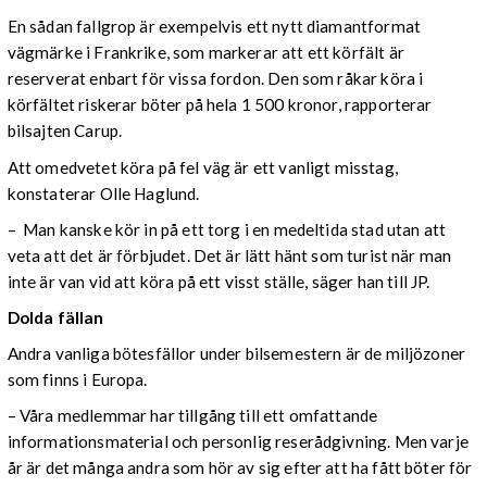
En sådan fallgrop är exempelvis ett nytt diamantformat
vägmärke i Frankrike, som markerar att ett körfält är
reserverat enbart för vissa fordon. Den som råkar köra i
körfältet riskerar böter på hela 1 500 kronor, rapporterar
bilsajten Carup.
Att omedvetet köra på fel väg är ett vanligt misstag,
konstaterar Olle Haglund.
– Man kanske kör in på ett torg i en medeltida stad utan att
veta att det är förbjudet. Det är lätt hänt som turist när man
inte är van vid att köra på ett visst ställe, säger han till JP.
Dolda fällan
Andra vanliga bötesfällor under bilsemestern är de miljözoner
som finns i Europa.
– Våra medlemmar har tillgång till ett omfattande
informationsmaterial och personlig reserådgivning. Men varje
år är det många andra som hör av sig efter att ha fått böter för