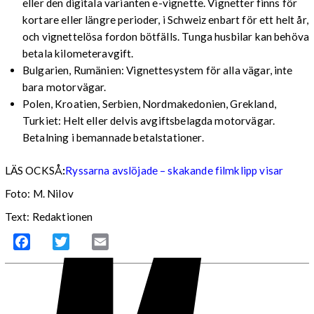
eller den digitala varianten e-vignette. Vignetter finns för
kortare eller längre perioder, i Schweiz enbart för ett helt år,
och vignettelösa fordon bötfälls. Tunga husbilar kan behöva
betala kilometeravgift.
Bulgarien, Rumänien: Vignettesystem för alla vägar, inte
bara motorvägar.
Polen, Kroatien, Serbien, Nordmakedonien, Grekland,
Turkiet: Helt eller delvis avgiftsbelagda motorvägar.
Betalning i bemannade betalstationer.
LÄS OCKSÅ
:
Ryssarna avslöjade – skakande filmklipp visar
Foto: M. Nilov
Text: Redaktionen
Facebook
Twitter
Email