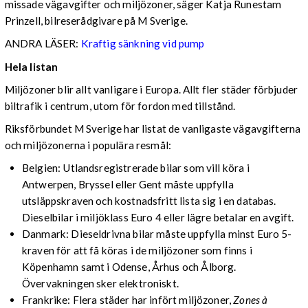
missade vägavgifter och miljözoner, säger Katja Runestam
Prinzell, bilreserådgivare på M Sverige.
ANDRA LÄSER:
Kraftig sänkning vid pump
Hela listan
Miljözoner blir allt vanligare i Europa. Allt fler städer förbjuder
biltrafik i centrum, utom för fordon med tillstånd.
Riksförbundet M Sverige har listat de vanligaste vägavgifterna
och miljözonerna i populära resmål:
Belgien: Utlandsregistrerade bilar som vill köra i
Antwerpen, Bryssel eller Gent måste uppfylla
utsläppskraven och kostnadsfritt lista sig i en databas.
Dieselbilar i miljöklass Euro 4 eller lägre betalar en avgift.
Danmark: Dieseldrivna bilar måste uppfylla minst Euro 5-
kraven för att få köras i de miljözoner som finns i
Köpenhamn samt i Odense, Århus och Ålborg.
Övervakningen sker elektroniskt.
Frankrike: Flera städer har infört miljözoner,
Zones à