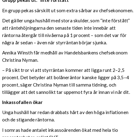
Grupp pekas ut: "Inte förstått"
En grupp pekas särskilt ut som extra sårbar av chefsekonomen.
Det gäller unga hushåll med stora skulder, som “inte förstått”
att räntehöjningarna den senaste tiden inte innebär att
räntorna återgår till nivåerna på 1 procent – som det var för
några år sedan – även när styrräntan börjar sjunka.
Annika Winsth får medhåll av Handelsbankens chefsekonom
Christina Nyman.
– På sikt tror vi att styrräntan kommer att ligga runt 2–2,5
procent. Det betyder att bolåneräntor kanske ligger på 3,5–4
procent, säger Christina Nyman till samma tidning, och
tillägger att det sannolikt tar uppemot fyra år innan vi når dit.
Inkassofallen ökar
Unga hushåll har redan drabbats hårt av den höga inflationen
och de stigande räntorna.
I somras hade antalet inkassoärenden ökat med hela tio