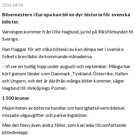
2026 08 05
Bilsemestern i Europa kan bli en dyr historia för svenska
bilister.
Varningen kommer från Olle Haglund, jurist på Riksförbundet M
Sverige.
Han flaggar för att olika böteskrav kan dimpa ner i svenska
folkets brevlådor de kommande månaderna.
– Vi ser en tydlig topp under augusti och september. Många har
kört genom länder som Danmark, Tyskland, Österrike, Italien
och Ungern, och det är därifrån många böter kommer, säger
Haglund till Jönköpings Posten.
1 500 kronor
Majoriteten av böterna handlar om hastighetsöverträdelser,
missade vägavgifter och parkeringsböter.
Men det finns även andra fällor, som kan leda till omfattande
bötesbelopp.