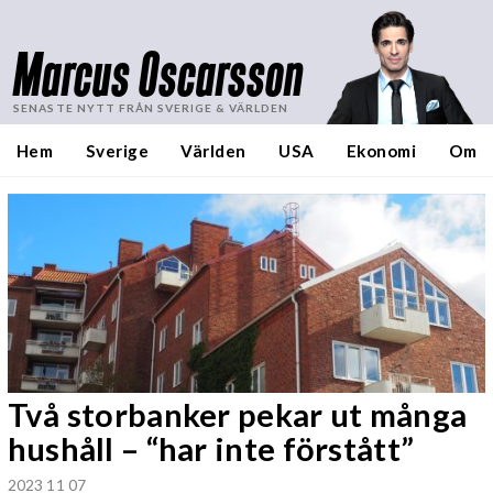
Marcus Oscarsson
SENASTE NYTT FRÅN SVERIGE & VÄRLDEN
Hem
Sverige
Världen
USA
Ekonomi
Om
Två storbanker pekar ut många
hushåll – “har inte förstått”
2023 11 07