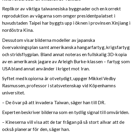
Replikor av viktiga taiwanesiska byggnader och en korrekt
reproduktion av vägarna som omger presidentpalatset i
huvudstaden Taipei har byggts upp i öknen i provinsen Xinjiang i
nordöstra Kina.
Dessutom visar bilderna modeller av japanska
övervakningsplan samt amerikanska hangarfartyg, krigsfartyg
och stridsflygplan. Bland annat noteras en fullskalig 3D-kopia
av en amerikansk jagare av Arleigh Burke-klassen – fartyg som
USA bland annat använder i kriget mot Iran.
Syftet med kopiorna är otvetydigt, uppger Mikkel Vedby
Rasmussen, professor i statsvetenskap vid Köpenhamns
universitet.
– De övar på att invadera Taiwan, säger han till DR.
Experten beskriver bilderna som en tydlig signal till omvärlden.
– Kineserna vill visa att de tar frågan på så stort allvar att de
också planerar för den, säger han.