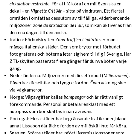
cirkulation restreinte
. För att få köra i en miljözon ska en
dekal – en
Vignette Crit´Air
– sitta på vindrutan. Ett flertal
områden i omfattas dessutom av tillfälliga, väderberoende
miljözoner,
zone de protection de l´air
, som kan aktiveras från
den ena dagen till den andra.
Italien: Förbudskylten
Zona Traffico Limitato
ser man i
många italienska städer. Den som bryter mot förbudet
fotograferas och böterna letar sig hem till dig i Sverige. Har
ZTL-skylten passerats flera gånger får du nya böter varje
gång.
Nederländerna: Miljözoner med dieselförbud (
Milieuzonen
).
Påverkar dieselbilar och tyngre fordon. Övervakning sker
via vägkameror.
Norge: Vägavgifter kallas
bompengar
och är rätt vanligt
förekommande. Personbilar betalar enklast med ett
autopass som bör skaffas innan avresan.
Portugal: Flera städer har begränsande trafikzoner, bland
annat Lissabon där äldre fordon av miljöskäl inte får köra.
Spanien: Större städer har infört lågemissionszoner som