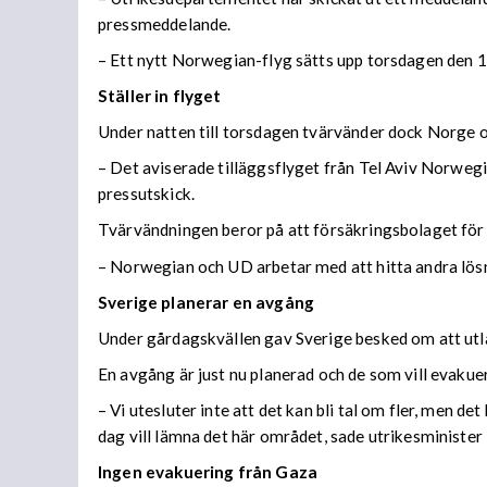
pressmeddelande.
– Ett nytt Norwegian-flyg sätts upp torsdagen den 1
Ställer in flyget
Under natten till torsdagen tvärvänder dock Norge och
–
Det aviserade tilläggsflyget från Tel Aviv Norweg
pressutskick.
Tvärvändningen beror på att försäkringsbolaget för s
– Norwegian och UD arbetar med att hitta andra lös
Sverige planerar en avgång
Under gårdagskvällen gav Sverige besked om att utl
En avgång är just nu planerad och de som vill evakuera 
– Vi utesluter inte att det kan bli tal om fler, men de
dag vill lämna det här området, sade utrikesminister 
Ingen evakuering från Gaza