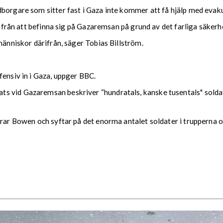
dborgare som sitter fast i Gaza inte kommer att få hjälp med evak
an från att befinna sig på Gazaremsan på grund av det farliga säkerh
människor därifrån, säger Tobias Billström.
fensiv in i Gaza, uppger BBC.
 vid Gazaremsan beskriver “hundratals, kanske tusentals" soldate
erar Bowen och syftar på det enorma antalet soldater i trupperna oc