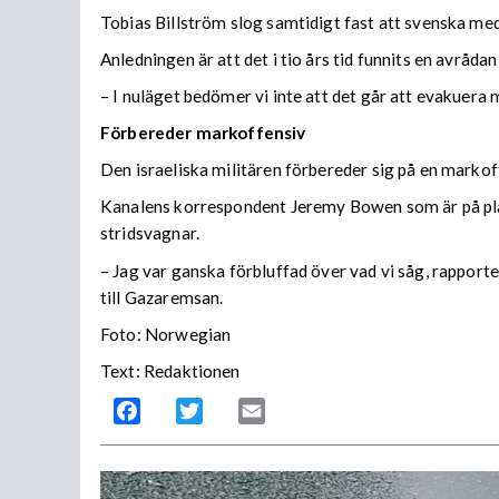
Tobias Billström slog samtidigt fast att svenska me
Anledningen är att det i tio års tid funnits en avråd
– I nuläget bedömer vi inte att det går att evakuera 
Förbereder markoffensiv
Den israeliska militären förbereder sig på en markof
Kanalens korrespondent Jeremy Bowen som är på plats
stridsvagnar.
– Jag var ganska förbluffad över vad vi såg, rapport
till Gazaremsan.
Foto: Norwegian
Text: Redaktionen
Facebook
Twitter
Email