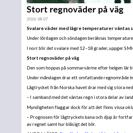
Stort regnoväder på väg
2026 08 07
Svalare väder med lägre temperaturer väntas
Under lördagen och söndagen beräknas temperaturer 
I norr blir det svalare med 12–18 grader, uppger SMH
Stort regnoväder på väg
Den som hoppas på sommarvärme efter helgen lär bl
Under måndagen drar ett omfattande regnområde in 
Lågtrycket från Norska havet drar med sig stora n
– I samband med det väntas regn i stora delar av lan
Myndigheten flaggar dock för att det finns vissa ok
– Prognosen för lågtryckets bana och djup är fortfara
av regnet samt hur blåsigt det blir.