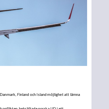
Danmark, Finland och Island möjlighet att lämna
 konflikten, bekräftade norska UD i ett