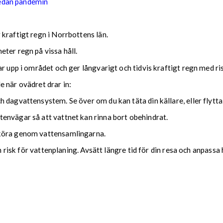
sedan pandemin
kraftigt regn i Norrbottens län.
ter regn på vissa håll.
ar upp i området och ger långvarigt och tidvis kraftigt regn med r
nde när ovädret drar in:
 dagvattensystem. Se över om du kan täta din källare, eller flytta
envägar så att vattnet kan rinna bort obehindrat.
 köra genom vattensamlingarna.
ch risk för vattenplaning. Avsätt längre tid för din resa och anpassa