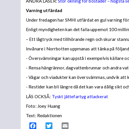
ANDRA LÄSER:
Stor ökning för bostäder – högsta 
Varning utfärdad
Under fredagen har SMHI utfärdat en gul varning för 
Enligt myndigheten kan det falla uppemot 100 millime
– Ett lågtryck med tillhörande regn och skurar stann
Invånare i Norrbotten uppmanas att tänka på följa
- Översvämningar kan uppstå i exempelvis källare och
- Rensa hängrännor, dagvattenbrunnar och andra vatt
- Vägar och viadukter kan översvämmas, undvik att
- Restider kan bli längre då det kan vara dålig sikt o
LÄS OCKSÅ:
Tyskt jättefartyg attackerat
Foto: Joey Huang
Text: Redaktionen
Facebook
Twitter
Email