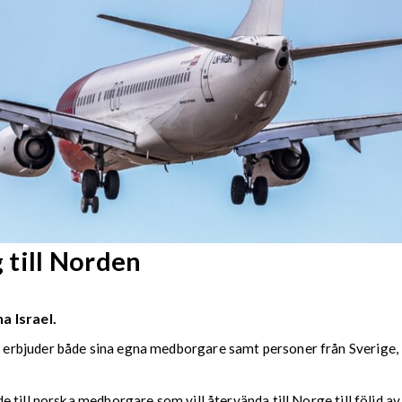
till Norden
a Israel.
rbjuder både sina egna medborgare samt personer från Sverige, 
till norska medborgare som vill återvända till Norge till följd av