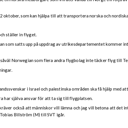
2 oktober, som kan hjälpa till att transportera norska och nordi
 ställer in flyget.
ian som satts upp på uppdrag av utrikesdepartementet kommer int
åväl Norwegian som flera andra flygbolag inte täcker flyg till Tel
ningar.
andssvenskar i Israel och palestinska områden ska få hjälp med a
har själva ansvar för att ta sig till flygplatsen.
t kräver också att människor vill lämna och jag vill betona att det in
Tobias Billström (M) till SVT igår.