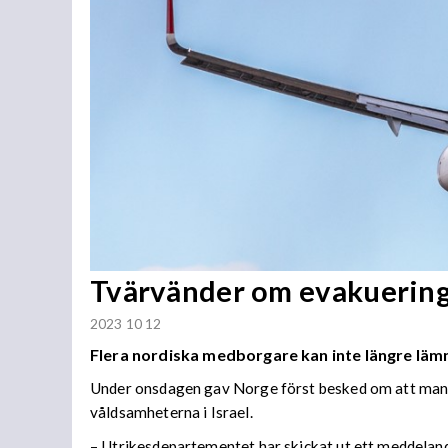
Tvärvänder om evakuering 
2023 10 12
Flera nordiska medborgare kan inte längre lämn
Under onsdagen gav Norge först besked om att man e
våldsamheterna i Israel.
– Utrikesdepartementet har skickat ut ett meddelande 