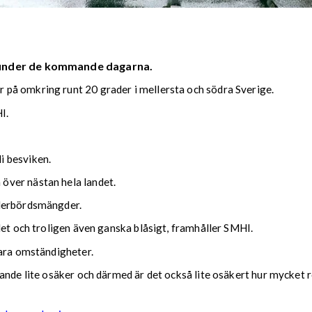
 under de kommande dagarna.
på omkring runt 20 grader i mellersta och södra Sverige.
I.
i besviken.
över nästan hela landet.
ederbördsmängder.
det och troligen även ganska blåsigt, framhåller SMHI.
lara omständigheter.
nde lite osäker och därmed är det också lite osäkert hur mycket reg