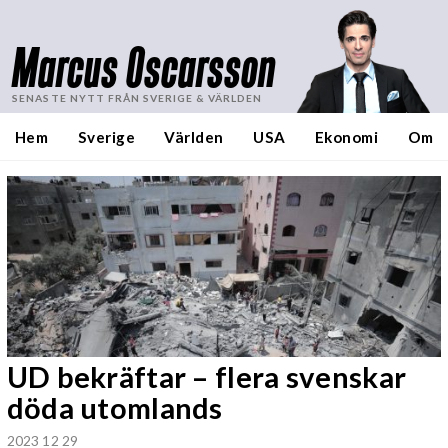
Marcus Oscarsson
SENASTE NYTT FRÅN SVERIGE & VÄRLDEN
Hem
Sverige
Världen
USA
Ekonomi
Om
UD bekräftar – flera svenskar
döda utomlands
2023 12 29