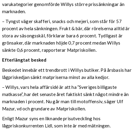
varukategorier genomförde Willys större prissänkningar än
marknaden.
– Tyngst väger skafferi, snacks och mejeri, som står för 57
procent av hela sänkningen. Frukt & bär, där rörelserna alltid är
stora av säsongsskäl, förklarar bara 6 procent. Tydligast är
grönsaker, där marknaden höjde 0,7 procent medan Willys
sänkte 0,6 procent, rapporterar Matpriskollen.
Efterlängtat besked
Beskedet innebär ett trendbrott i Willys butiker. På årsbasis har
lågpriskedjan sänkt matpriserna minst av alla kedjor.
– Willys, vars hela affärsidé är att ha ”Sveriges billigaste
matkasse”, har det senaste året faktiskt sänkt något mindre än
marknaden i procent. Nu går man till motoffensiv, säger Ulf
Mazur, vd och grundare av Matpriskollen.
Enligt Mazur syns en liknande prisutveckling hos
lågpriskonkurrenten Lidl, som inte är med mätningen.