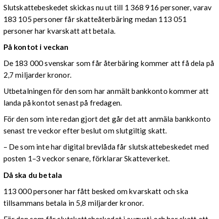
Slutskattebeskedet skickas nu ut till 1 368 916 personer, varav
183 105 personer får skatteåterbäring medan 113 051
personer har kvarskatt att betala.
På kontot i veckan
De 183 000 svenskar som får återbäring kommer att få dela på
2,7 miljarder kronor.
Utbetalningen för den som har anmält bankkonto kommer att
landa på kontot senast på fredagen.
För den som inte redan gjort det går det att anmäla bankkonto
senast tre veckor efter beslut om slutgiltig skatt.
– De som inte har digital brevlåda får slutskattebeskedet med
posten 1–3 veckor senare, förklarar Skatteverket.
Då ska du betala
113 000 personer har fått besked om kvarskatt och ska
tillsammans betala in 5,8 miljarder kronor.
För den som får slutskattebeskedet i augusti och har skatt att