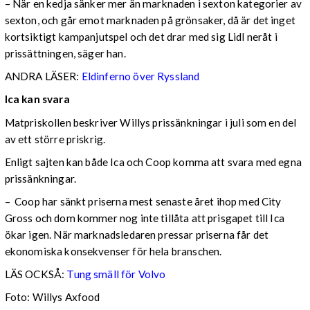
– När en kedja sänker mer än marknaden i sexton kategorier av
sexton, och går emot marknaden på grönsaker, då är det inget
kortsiktigt kampanjutspel och det drar med sig Lidl neråt i
prissättningen, säger han.
ANDRA LÄSER:
Eldinferno över Ryssland
Ica kan svara
Matpriskollen beskriver Willys prissänkningar i juli som en del
av ett större priskrig.
Enligt sajten kan både Ica och Coop komma att svara med egna
prissänkningar.
– Coop har sänkt priserna mest senaste året ihop med City
Gross och dom kommer nog inte tillåta att prisgapet till Ica
ökar igen. När marknadsledaren pressar priserna får det
ekonomiska konsekvenser för hela branschen.
LÄS OCKSÅ:
Tung smäll för Volvo
Foto: Willys Axfood