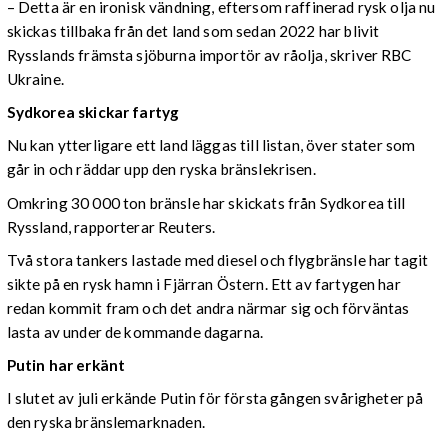
– Detta är en ironisk vändning, eftersom raffinerad rysk olja nu
skickas tillbaka från det land som sedan 2022 har blivit
Rysslands främsta sjöburna importör av råolja, skriver RBC
Ukraine.
Sydkorea skickar fartyg
Nu kan ytterligare ett land läggas till listan, över stater som
går in och räddar upp den ryska bränslekrisen.
Omkring 30 000 ton bränsle har skickats från Sydkorea till
Ryssland, rapporterar Reuters.
Två stora tankers lastade med diesel och flygbränsle har tagit
sikte på en rysk hamn i Fjärran Östern. Ett av fartygen har
redan kommit fram och det andra närmar sig och förväntas
lasta av under de kommande dagarna.
Putin har erkänt
I slutet av juli erkände Putin för första gången svårigheter på
den ryska bränslemarknaden.