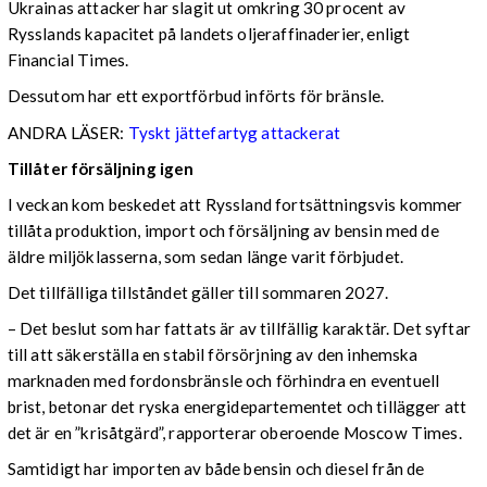
Ukrainas attacker har slagit ut omkring 30 procent av
Rysslands kapacitet på landets oljeraffinaderier, enligt
Financial Times.
Dessutom har ett exportförbud införts för bränsle.
ANDRA LÄSER:
Tyskt jättefartyg attackerat
Tillåter försäljning igen
I veckan kom beskedet att Ryssland fortsättningsvis kommer
tillåta produktion, import och försäljning av bensin med de
äldre miljöklasserna, som sedan länge varit förbjudet.
Det tillfälliga tillståndet gäller till sommaren 2027.
– Det beslut som har fattats är av tillfällig karaktär. Det syftar
till att säkerställa en stabil försörjning av den inhemska
marknaden med fordonsbränsle och förhindra en eventuell
brist, betonar det ryska energidepartementet och tillägger att
det är en ”krisåtgärd”, rapporterar oberoende Moscow Times.
Samtidigt har importen av både bensin och diesel från de