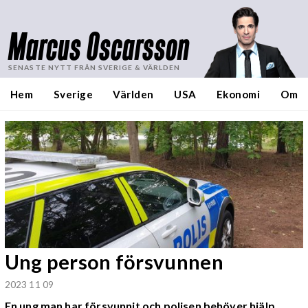
Marcus Oscarsson
SENASTE NYTT FRÅN SVERIGE & VÄRLDEN
Hem
Sverige
Världen
USA
Ekonomi
Om
Ung person försvunnen
2023 11 09
En ung man har försvunnit och polisen behöver hjälp.