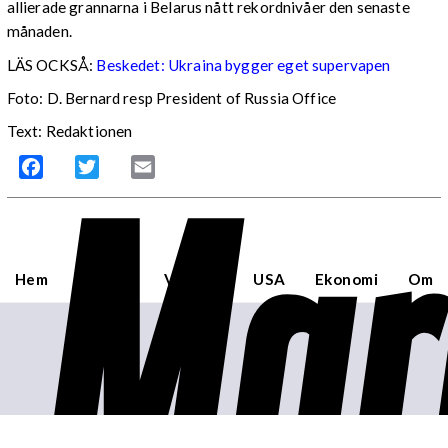
allierade grannarna i Belarus nått rekordnivåer den senaste
månaden.
LÄS OCKSÅ:
Beskedet: Ukraina bygger eget supervapen
Foto: D. Bernard resp President of Russia Office
Text: Redaktionen
Mar
Facebook
Twitter
Email
Hem
Sverige
Världen
USA
Ekonomi
Om