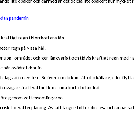
nde lite osäker och därmed är det också lite osäkert hur mycket reg
sedan pandemin
kraftigt regn i Norrbottens län.
ter regn på vissa håll.
ar upp i området och ger långvarigt och tidvis kraftigt regn med r
nde när ovädret drar in:
 dagvattensystem. Se över om du kan täta din källare, eller flytta
envägar så att vattnet kan rinna bort obehindrat.
 köra genom vattensamlingarna.
ch risk för vattenplaning. Avsätt längre tid för din resa och anpassa