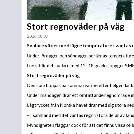
Stort regnoväder på väg
2026 08 07
Svalare väder med lägre temperaturer väntas
Under lördagen och söndagen beräknas temperaturer 
I norr blir det svalare med 12–18 grader, uppger SMH
Stort regnoväder på väg
Den som hoppas på sommarvärme efter helgen lär bl
Under måndagen drar ett omfattande regnområde in 
Lågtrycket från Norska havet drar med sig stora n
– I samband med det väntas regn i stora delar av lan
Myndigheten flaggar dock för att det finns vissa ok