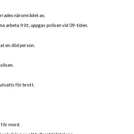
pärrades närområdet av.
na arbeta fritt, uppgav polisen vid 09-tiden.
at en död person.
olisen.
utsatts för brott.
t för mord.