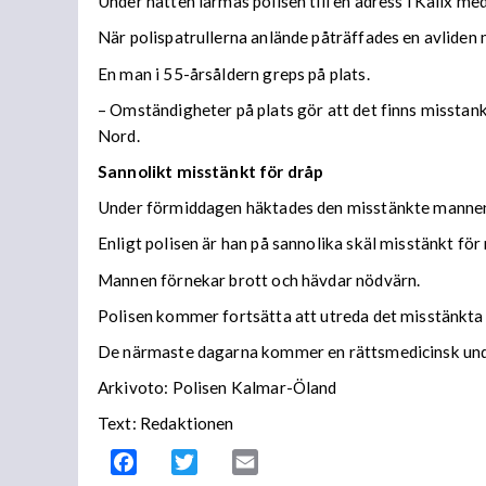
Under natten larmas polisen till en adress i Kalix me
När polispatrullerna anlände påträffades en avliden
En man i 55-årsåldern greps på plats.
– Omständigheter på plats gör att det finns misstank
Nord.
Sannolikt misstänkt för dråp
Under förmiddagen häktades den misstänkte mannen 
Enligt polisen är han på sannolika skäl misstänkt fö
Mannen förnekar brott och hävdar nödvärn.
Polisen kommer fortsätta att utreda det misstänkta
De närmaste dagarna kommer en rättsmedicinsk und
Arkivoto: Polisen Kalmar-Öland
Text: Redaktionen
Facebook
Twitter
Email