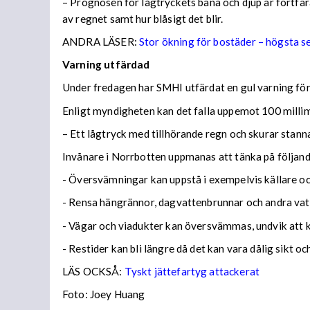
– Prognosen för lågtryckets bana och djup är fortfara
av regnet samt hur blåsigt det blir.
ANDRA LÄSER:
Stor ökning för bostäder – högsta 
Varning utfärdad
Under fredagen har SMHI utfärdat en gul varning för 
Enligt myndigheten kan det falla uppemot 100 millime
– Ett lågtryck med tillhörande regn och skurar stann
Invånare i Norrbotten uppmanas att tänka på följa
- Översvämningar kan uppstå i exempelvis källare och
- Rensa hängrännor, dagvattenbrunnar och andra vatt
- Vägar och viadukter kan översvämmas, undvik att
- Restider kan bli längre då det kan vara dålig sikt o
LÄS OCKSÅ:
Tyskt jättefartyg attackerat
Foto: Joey Huang