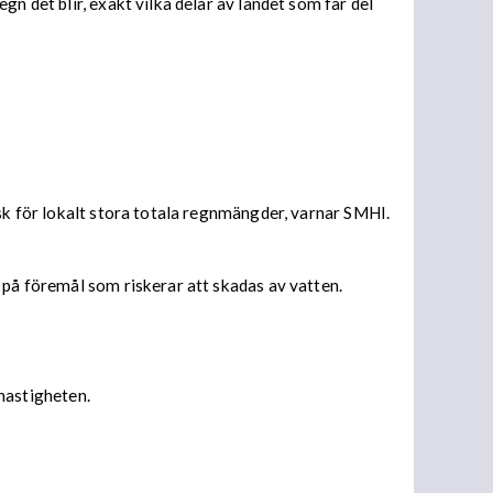
n det blir, exakt vilka delar av landet som får del
isk för lokalt stora totala regnmängder, varnar SMHI.
 på föremål som riskerar att skadas av vatten.
 hastigheten.