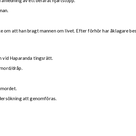
d anledning av ett befarat hjärtstopp.
 man.
e om att han bragt mannen om livet. Efter förhör har åklagare besl
vid Haparanda tingsrätt.
r mord/dråp.
 mordet.
ersökning att genomföras.