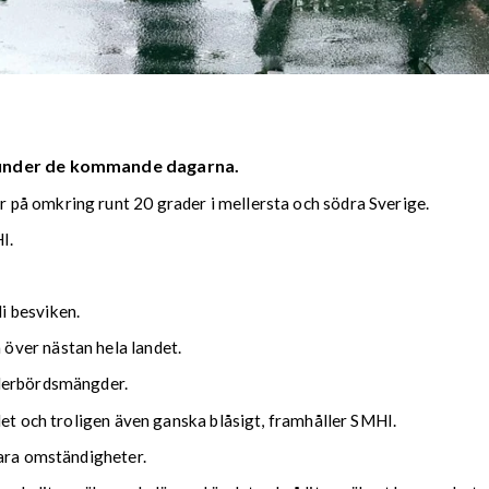
 under de kommande dagarna.
på omkring runt 20 grader i mellersta och södra Sverige.
I.
i besviken.
över nästan hela landet.
ederbördsmängder.
det och troligen även ganska blåsigt, framhåller SMHI.
lara omständigheter.