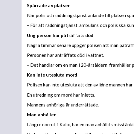
Spärrade av platsen
När polis och räddningstjänst anlände till platsen s
– För att räddningstjänst, ambulans och polis ska kun
Ung person har påträffats död
Några timmar senare uppger polisen att man påträff
Personen har anträffats död i vattnet.
– Det handlar om en man i 20-årsåldern, framhåller p
Kan inte utesluta mord
Polisen kan inte utesluta att den avlidne mannen har 
En utredning om mord har inletts.
Mannens anhöriga är underrättade.
Man anhållen
Längre norrut, i Kalix, har en man anhållits misstänk