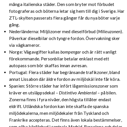
många italienska städer. Den som bryter mot förbudet
fotograferas och böterna letar sig hem till dig i Sverige. Har
ZTL-skylten passerats flera gånger får du nya böter varje
gång.
Nederländerna: Miljözoner med dieselförbud (
Milieuzonen
).
Påverkar dieselbilar och tyngre fordon. Övervakning sker
via vägkameror.
Norge: Vägavgifter kallas
bompengar
och är rätt vanligt
förekommande. Personbilar betalar enklast med ett
autopass som bör skaffas innan avresan.
Portugal: Flera städer har begränsande trafikzoner, bland
annat Lissabon där äldre fordon av miljöskäl inte får köra.
Spanien: Större städer har infört lågemissionszoner som
kräver en utsläppsdekal –
Distintivo Ambiental
– på bilen.
Zonerna finns i fyra nivåer, den högsta tillåter endast
eldrift. Utländska fordon kan inte skaffa de spanska
miljödekalerna, men miljödekaler från Tyskland och
Frankrike accepteras. Det finns även lokala bestämmelser,
som olika körförbud i centrala Madrid, Barcelona och delar