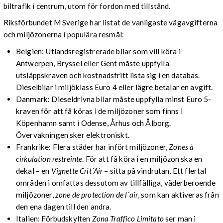
biltrafik i centrum, utom för fordon med tillstånd.
Riksförbundet M Sverige har listat de vanligaste vägavgifterna
och miljözonerna i populära resmål:
Belgien: Utlandsregistrerade bilar som vill köra i
Antwerpen, Bryssel eller Gent måste uppfylla
utsläppskraven och kostnadsfritt lista sig i en databas.
Dieselbilar i miljöklass Euro 4 eller lägre betalar en avgift.
Danmark: Dieseldrivna bilar måste uppfylla minst Euro 5-
kraven för att få köras i de miljözoner som finns i
Köpenhamn samt i Odense, Århus och Ålborg.
Övervakningen sker elektroniskt.
Frankrike: Flera städer har infört miljözoner,
Zones à
cirkulation restreinte
. För att få köra i en miljözon ska en
dekal – en
Vignette Crit´Air
– sitta på vindrutan. Ett flertal
områden i omfattas dessutom av tillfälliga, väderberoende
miljözoner,
zone de protection de l´air
, som kan aktiveras från
den ena dagen till den andra.
Italien: Förbudskylten
Zona Traffico Limitato
ser man i