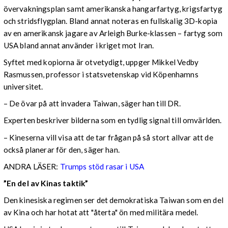
övervakningsplan samt amerikanska hangarfartyg, krigsfartyg
och stridsflygplan. Bland annat noteras en fullskalig 3D-kopia
av en amerikansk jagare av Arleigh Burke-klassen – fartyg som
USA bland annat använder i kriget mot Iran.
Syftet med kopiorna är otvetydigt, uppger Mikkel Vedby
Rasmussen, professor i statsvetenskap vid Köpenhamns
universitet.
– De övar på att invadera Taiwan, säger han till DR.
Experten beskriver bilderna som en tydlig signal till omvärlden.
– Kineserna vill visa att de tar frågan på så stort allvar att de
också planerar för den, säger han.
ANDRA LÄSER:
Trumps stöd rasar i USA
”En del av Kinas taktik”
Den kinesiska regimen ser det demokratiska Taiwan som en del
av Kina och har hotat att "återta" ön med militära medel.