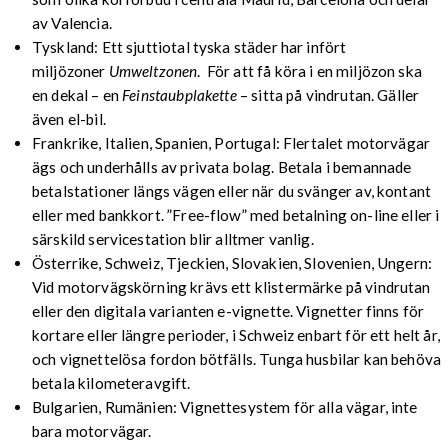
av Valencia.
Tyskland: Ett sjuttiotal tyska städer har infört
miljözoner
Umweltzonen
. För att få köra i en miljözon ska
en dekal – en
Feinstaubplakette
– sitta på vindrutan. Gäller
även el-bil.
Frankrike, Italien, Spanien, Portugal: Flertalet motorvägar
ägs och underhålls av privata bolag. Betala i bemannade
betalstationer längs vägen eller när du svänger av, kontant
eller med bankkort. ”Free-flow” med betalning on-line eller i
särskild servicestation blir alltmer vanlig.
Österrike, Schweiz, Tjeckien, Slovakien, Slovenien, Ungern:
Vid motorvägskörning krävs ett klistermärke på vindrutan
eller den digitala varianten e-vignette. Vignetter finns för
kortare eller längre perioder, i Schweiz enbart för ett helt år,
och vignettelösa fordon bötfälls. Tunga husbilar kan behöva
betala kilometeravgift.
Bulgarien, Rumänien: Vignettesystem för alla vägar, inte
bara motorvägar.