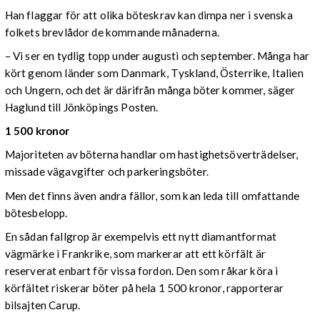
Han flaggar för att olika böteskrav kan dimpa ner i svenska
folkets brevlådor de kommande månaderna.
– Vi ser en tydlig topp under augusti och september. Många har
kört genom länder som Danmark, Tyskland, Österrike, Italien
och Ungern, och det är därifrån många böter kommer, säger
Haglund till Jönköpings Posten.
1 500 kronor
Majoriteten av böterna handlar om hastighetsöverträdelser,
missade vägavgifter och parkeringsböter.
Men det finns även andra fällor, som kan leda till omfattande
bötesbelopp.
En sådan fallgrop är exempelvis ett nytt diamantformat
vägmärke i Frankrike, som markerar att ett körfält är
reserverat enbart för vissa fordon. Den som råkar köra i
körfältet riskerar böter på hela 1 500 kronor, rapporterar
bilsajten Carup.