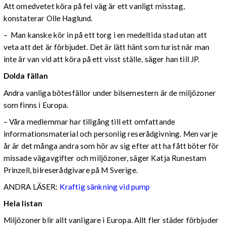
Att omedvetet köra på fel väg är ett vanligt misstag,
konstaterar Olle Haglund.
– Man kanske kör in på ett torg i en medeltida stad utan att
veta att det är förbjudet. Det är lätt hänt som turist när man
inte är van vid att köra på ett visst ställe, säger han till JP.
Dolda fällan
Andra vanliga bötesfällor under bilsemestern är de miljözoner
som finns i Europa.
– Våra medlemmar har tillgång till ett omfattande
informationsmaterial och personlig reserådgivning. Men varje
år är det många andra som hör av sig efter att ha fått böter för
missade vägavgifter och miljözoner, säger Katja Runestam
Prinzell, bilreserådgivare på M Sverige.
ANDRA LÄSER:
Kraftig sänkning vid pump
Hela listan
Miljözoner blir allt vanligare i Europa. Allt fler städer förbjuder