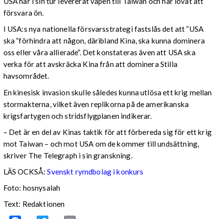
USA har i sin tur levererat vapen till Taiwan och har lovat att
försvara ön.
I USA:s nya nationella försvarsstrategi fastslås det att ”USA
ska ”förhindra att någon, däribland Kina, ska kunna dominera
oss eller våra allierade”. Det konstateras även att USA ska
verka för att avskräcka Kina från att dominera Stilla
havsområdet.
En kinesisk invasion skulle således kunna utlösa ett krig mellan
stormakterna, vilket även replikorna på de amerikanska
krigsfartygen och stridsflygplanen indikerar.
– Det är en del av Kinas taktik för att förbereda sig för ett krig
mot Taiwan – och mot USA om de kommer till undsättning,
skriver The Telegraph i sin granskning.
LÄS OCKSÅ:
Svenskt rymdbolag i konkurs
Foto: hosnysalah
Text: Redaktionen