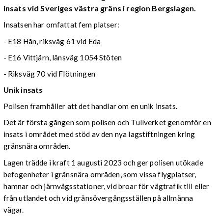
insats vid Sveriges västra gräns i region Bergslagen.
Insatsen har omfattat fem platser:
- E18 Hån, riksväg 61 vid Eda
- E16 Vittjärn, länsväg 1054 Stöten
- Riksväg 70 vid Flötningen
Unik insats
Polisen framhåller att det handlar om en unik insats.
Det är första gången som polisen och Tullverket genomför en
insats i området med stöd av den nya lagstiftningen kring
gränsnära områden.
Lagen trädde i kraft 1 augusti 2023 och ger polisen utökade
befogenheter i gränsnära områden, som vissa flygplatser,
hamnar och järnvägs­stationer, vid broar för vägtrafik till eller
från utlandet och vid gräns­över­gångs­ställen på allmänna
vägar.