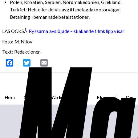
Polen, Kroatien, Serbien, Nordmakedonien, Grekland,
Turkiet: Helt eller delvis avgiftsbelagda motorvägar.
Betalning i bemannade betalstationer.
LÄS OCKSÅ
:
Ryssarna avslöjade – skakande filmklipp visar
Ma
Foto: M. Nilov
Text: Redaktionen
Facebook
Twitter
Email
Hem
Sverige
Världen
USA
Ekonomi
Om