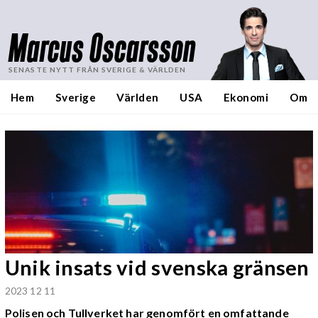
Marcus Oscarsson
SENASTE NYTT FRÅN SVERIGE & VÄRLDEN
Hem
Sverige
Världen
USA
Ekonomi
Om
Unik insats vid svenska gränsen
2023 12 11
Polisen och Tullverket har genomfört en omfattande