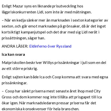
Enligt Mazur syns en liknande prisutveckling hos
lågpriskonkurrenten Lidl, som inte är med mätningen.
– När en kedja sänker mer än marknaden i sexton kategorier av
sexton, och går emot marknaden på grönsaker, då är det inget
kortsiktigt kampanjutspel och det drar med sig Lidl neråt i
prissättningen, säger han.
ANDRA LÄSER:
Eldinferno över Ryssland
Ica kan svara
Matpriskollen beskriver Willys prissänkningar i juli som en del
av ett större priskrig.
Enligt sajten kan både Ica och Coop komma att svara med egna
prissänkningar.
– Coop har sänkt priserna mest senaste året ihop med City
Gross och dom kommer nog inte tillåta att prisgapet till Ica
ökar igen. När marknadsledaren pressar priserna får det
ekonomiska konsekvenser för hela branschen.