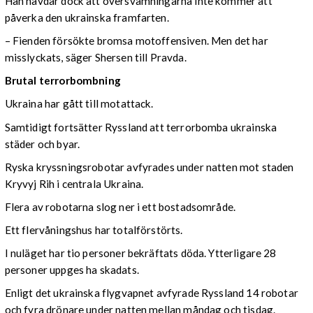
Han hävdar dock att översvämningarna inte kommer att
påverka den ukrainska framfarten.
– Fienden försökte bromsa motoffensiven. Men det har
misslyckats, säger Shersen till Pravda.
Brutal terrorbombning
Ukraina har gått till motattack.
Samtidigt fortsätter Ryssland att terrorbomba ukrainska
städer och byar.
Ryska kryssningsrobotar avfyrades under natten mot staden
Kryvyj Rih i centrala Ukraina.
Flera av robotarna slog ner i ett bostadsområde.
Ett flervåningshus har totalförstörts.
I nuläget har tio personer bekräftats döda. Ytterligare 28
personer uppges ha skadats.
Enligt det ukrainska flygvapnet avfyrade Ryssland 14 robotar
och fyra drönare under natten mellan måndag och tisdag.