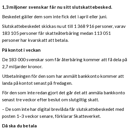
1,3 miljoner svenskar får nu sitt slutskattebesked.
Beskedet gäller dem som inte fick det i april eller juni.
Slutskattebeskedet skickas nu ut till 1 368 916 personer, varav
183 105 personer får skatteåterbäring medan 113 051
personer har kvarskatt att betala.
På kontot i veckan
De 183 000 svenskar som får återbäring kommer att få dela på
2,7 miljarder kronor.
Utbetalningen för den som har anmält bankkonto kommer att
landa på kontot senast på fredagen.
För den som inte redan gjort det går det att anmäla bankkonto
senast tre veckor efter beslut om slutgiltig skatt.
– De som inte har digital brevlåda får slutskattebeskedet med
posten 1–3 veckor senare, förklarar Skatteverket.
Då ska du betala