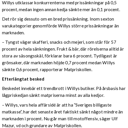
Willys utklassar konkurrenterna med prissänkningar på 0,5
procent, medan ingen annan kedja sänkte mer än 0,1 procent.
Det rör sig dessuto om en bred prissänkning. Inom sexton
varukategorier genomförde Willys större prissänkningar än
marknaden.
– Tyngst väger skafferi, snacks och mejeri, som står för 57
procent av hela sänkningen. Frukt & bär, där rörelserna alltid är
stora av säsongsskäl, förklarar bara 6 procent. Tydligast är
grönsaker, där marknaden höjde 0,7 procent medan Willys
sänkte 0,6 procent, rapporterar Matpriskollen.
Efterlängtat besked
Beskedet innebär ett trendbrott i Willys butiker. På årsbasis har
lågpriskedjan sänkt matpriserna minst av alla kedjor.
– Willys, vars hela affärsidé är att ha ”Sveriges billigaste
matkasse”, har det senaste året faktiskt sänkt något mindre än
marknaden i procent. Nu går man till motoffensiv, säger Ulf
Mazur, vd och grundare av Matpriskollen.