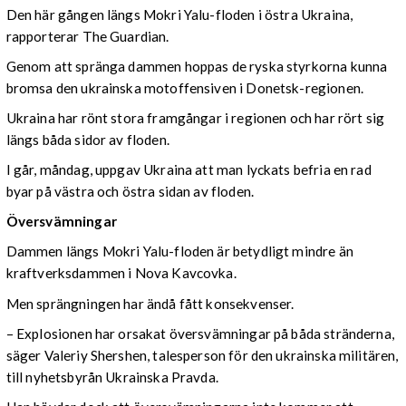
Den här gången längs Mokri Yalu-floden i östra Ukraina,
rapporterar The Guardian.
Genom att spränga dammen hoppas de ryska styrkorna kunna
bromsa den ukrainska motoffensiven i Donetsk-regionen.
Ukraina har rönt stora framgångar i regionen och har rört sig
längs båda sidor av floden.
I går, måndag, uppgav Ukraina att man lyckats befria en rad
byar på västra och östra sidan av floden.
Översvämningar
Dammen längs Mokri Yalu-floden är betydligt mindre än
kraftverksdammen i Nova Kavcovka.
Men sprängningen har ändå fått konsekvenser.
– Explosionen har orsakat översvämningar på båda stränderna,
säger Valeriy Shershen, talesperson för den ukrainska militären,
till nyhetsbyrån Ukrainska Pravda.