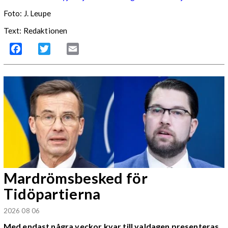
Foto:
J. Leupe
Text: Redaktionen
Facebook
Twitter
Email
Mardrömsbesked för
Tidöpartierna
2026 08 06
Med endast några veckor kvar till valdagen presenteras