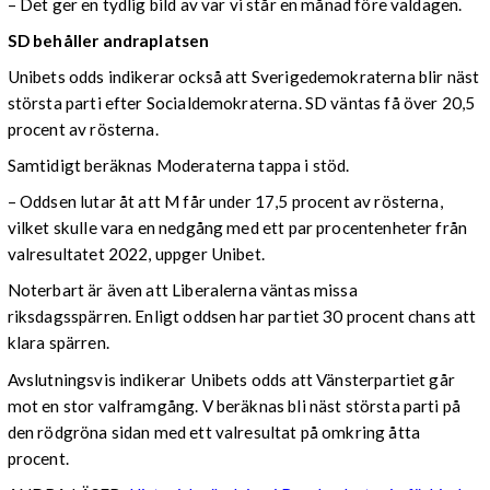
– Det ger en tydlig bild av var vi står en månad före valdagen.
SD behåller andraplatsen
Unibets odds indikerar också att Sverigedemokraterna blir näst
största parti efter Socialdemokraterna. SD väntas få över 20,5
procent av rösterna.
Samtidigt beräknas Moderaterna tappa i stöd.
– Oddsen lutar åt att M får under 17,5 procent av rösterna,
vilket skulle vara en nedgång med ett par procentenheter från
valresultatet 2022, uppger Unibet.
Noterbart är även att Liberalerna väntas missa
riksdagsspärren. Enligt oddsen har partiet 30 procent chans att
klara spärren.
Avslutningsvis indikerar Unibets odds att Vänsterpartiet går
mot en stor valframgång. V beräknas bli näst största parti på
den rödgröna sidan med ett valresultat på omkring åtta
procent.