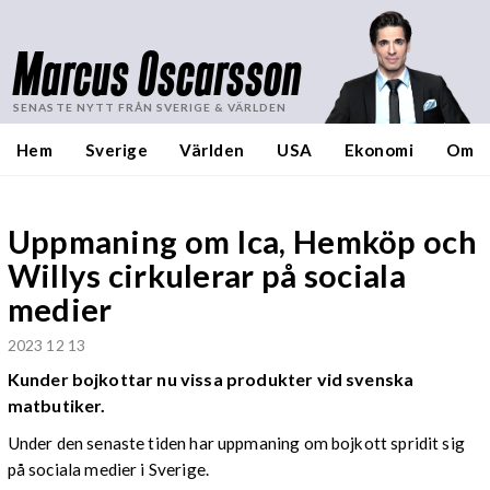
Marcus Oscarsson
SENASTE NYTT FRÅN SVERIGE & VÄRLDEN
Hem
Sverige
Världen
USA
Ekonomi
Om
Uppmaning om Ica, Hemköp och
Willys cirkulerar på sociala
medier
2023 12 13
Kunder bojkottar nu vissa produkter vid svenska
matbutiker.
Under den senaste tiden har uppmaning om bojkott spridit sig
på sociala medier i Sverige.