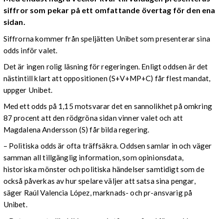
siffror som pekar på ett omfattande övertag för den ena
sidan.
Siffrorna kommer från speljätten Unibet som presenterar sina
odds inför valet.
Det är ingen rolig läsning för regeringen. Enligt oddsen är det
nästintill klart att oppositionen (S+V+MP+C) får flest mandat,
uppger Unibet.
Med ett odds på 1,15 motsvarar det en sannolikhet på omkring
87 procent att den rödgröna sidan vinner valet och att
Magdalena Andersson (S) får bilda regering.
– Politiska odds är ofta träffsäkra. Oddsen samlar in och väger
samman all tillgänglig information, som opinionsdata,
historiska mönster och politiska händelser samtidigt som de
också påverkas av hur spelare väljer att satsa sina pengar,
säger Raúl Valencia López, marknads- och pr-ansvarig på
Unibet.