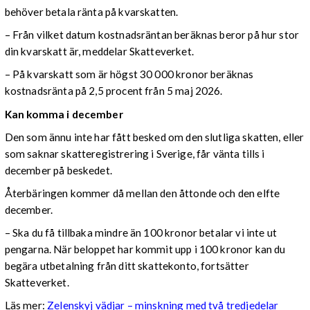
behöver betala ränta på kvarskatten.
– Från vilket datum kostnadsräntan beräknas beror på hur stor
din kvarskatt är, meddelar Skatteverket.
– På kvarskatt som är högst 30 000 kronor beräknas
kostnadsränta på 2,5 procent från 5 maj 2026.
Kan komma i december
Den som ännu inte har fått besked om den slutliga skatten, eller
som saknar skatteregistrering i Sverige, får vänta tills i
december på beskedet.
Återbäringen kommer då mellan den åttonde och den elfte
december.
– Ska du få tillbaka mindre än 100 kronor betalar vi inte ut
pengarna. När beloppet har kommit upp i 100 kronor kan du
begära utbetalning från ditt skattekonto, fortsätter
Skatteverket.
Läs mer:
Zelenskyj vädjar – minskning med två tredjedelar