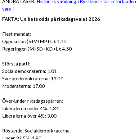
ANDRA LÄSER:
Historisk vändning i Ryssland – tar in förbjuden
vara |
FAKTA: Unibets odds på riksdagsvalet 2026
Flest mandat:
Opposition (S+V+MP+C): 1.15
Regeringen (M+SD+KD+L): 4.50
Största parti:
Socialdemokraterna: 1.01
Sverigedemokraterna: 13.00
Moderaterna: 17.00
Över/under riksdagsspärren:
Liberalerna under 4%: 1.34
Liberalerna över 4%: 3.00
Röstandel Socialdemorkraterna:
Under 32,5%: 1.80