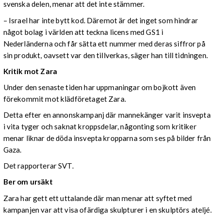
svenska delen, menar att det inte stämmer.
– Israel har inte bytt kod. Däremot är det inget som hindrar
något bolag i världen att teckna licens med GS1 i
Nederländerna och får sätta ett nummer med deras siffror på
sin produkt, oavsett var den tillverkas, säger han till tidningen.
Kritik mot Zara
Under den senaste tiden har uppmaningar om bojkott även
förekommit mot klädföretaget Zara.
Detta efter en annonskampanj där mannekänger varit insvepta
i vita tyger och saknat kroppsdelar, någonting som kritiker
menar liknar de döda insvepta kropparna som ses på bilder från
Gaza.
Det rapporterar SVT.
Ber om ursäkt
Zara har gett ett uttalande där man menar att syftet med
kampanjen var att visa ofärdiga skulpturer i en skulptörs ateljé.