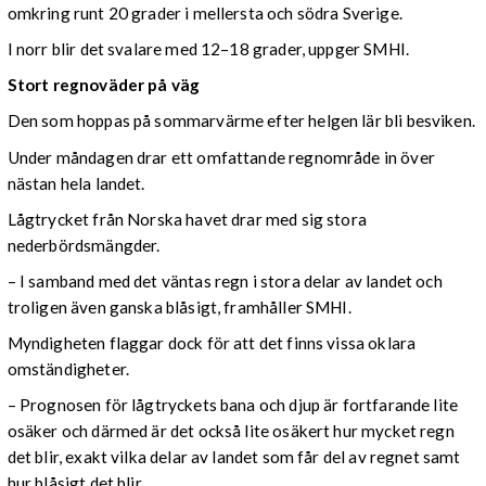
omkring runt 20 grader i mellersta och södra Sverige.
I norr blir det svalare med 12–18 grader, uppger SMHI.
Stort regnoväder på väg
Den som hoppas på sommarvärme efter helgen lär bli besviken.
Under måndagen drar ett omfattande regnområde in över
nästan hela landet.
Lågtrycket från Norska havet drar med sig stora
nederbördsmängder.
– I samband med det väntas regn i stora delar av landet och
troligen även ganska blåsigt, framhåller SMHI.
Myndigheten flaggar dock för att det finns vissa oklara
omständigheter.
– Prognosen för lågtryckets bana och djup är fortfarande lite
osäker och därmed är det också lite osäkert hur mycket regn
det blir, exakt vilka delar av landet som får del av regnet samt
hur blåsigt det blir.