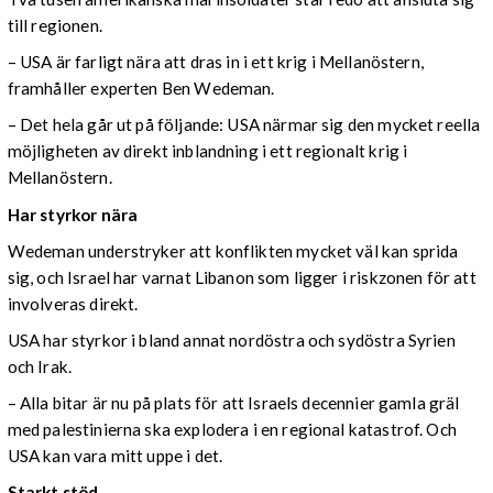
till regionen.
– USA är farligt nära att dras in i ett krig i Mellanöstern,
framhåller experten Ben Wedeman.
– Det hela går ut på följande: USA närmar sig den mycket reella
möjligheten av direkt inblandning i ett regionalt krig i
Mellanöstern.
Har styrkor nära
Wedeman understryker att konflikten mycket väl kan sprida
sig, och Israel har varnat Libanon som ligger i riskzonen för att
involveras direkt.
USA har styrkor i bland annat nordöstra och sydöstra Syrien
och Irak.
– Alla bitar är nu på plats för att Israels decennier gamla gräl
med palestinierna ska explodera i en regional katastrof. Och
USA kan vara mitt uppe i det.
Starkt stöd