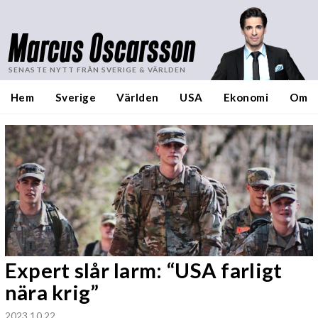
Marcus Oscarsson
SENASTE NYTT FRÅN SVERIGE & VÄRLDEN
Hem
Sverige
Världen
USA
Ekonomi
Om
Expert slår larm: “USA farligt
nära krig”
2023 10 22