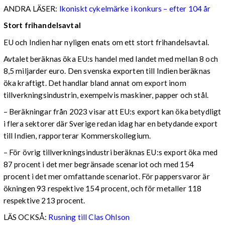
ANDRA LÄSER:
Ikoniskt cykelmärke i konkurs – efter 104 år
Stort frihandelsavtal
EU och Indien har nyligen enats om ett stort frihandelsavtal.
Avtalet beräknas öka EU:s handel med landet med mellan 8 och
8,5 miljarder euro. Den svenska exporten till Indien beräknas
öka kraftigt. Det handlar bland annat om export inom
tillverkningsindustrin, exempelvis maskiner, papper och stål.
– Beräkningar från 2023 visar att EU:s export kan öka betydligt
i flera sektorer där Sverige redan idag har en betydande export
till Indien, rapporterar Kommerskollegium.
– För övrig tillverkningsindustri beräknas EU:s export öka med
87 procent i det mer begränsade scenariot och med 154
procent i det mer omfattande scenariot. För pappersvaror är
ökningen 93 respektive 154 procent, och för metaller 118
respektive 213 procent.
LÄS OCKSÅ:
Rusning till Clas Ohlson