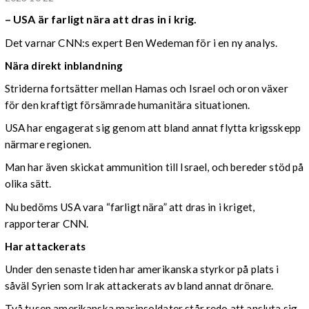
– USA är farligt nära att dras in i krig.
Det varnar CNN:s expert Ben Wedeman för i en ny analys.
Nära direkt inblandning
Striderna fortsätter mellan Hamas och Israel och oron växer
för den kraftigt försämrade humanitära situationen.
USA har engagerat sig genom att bland annat flytta krigsskepp
närmare regionen.
Man har även skickat ammunition till Israel, och bereder stöd på
olika sätt.
Nu bedöms USA vara “farligt nära” att dras in i kriget,
rapporterar CNN.
Har attackerats
Under den senaste tiden har amerikanska styrkor på plats i
såväl Syrien som Irak attackerats av bland annat drönare.
Två tusen amerikanska marinsoldater står redo att ansluta sig