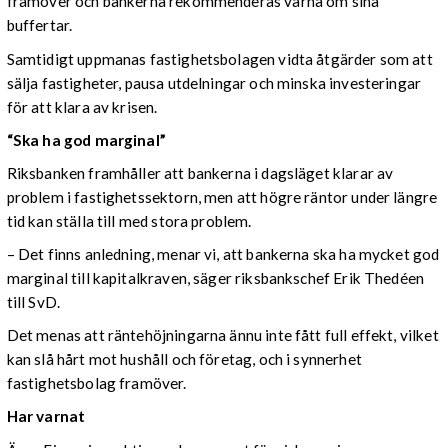
framöver och bankerna rekommenderas värna om sina
buffertar.
Samtidigt uppmanas fastighetsbolagen vidta åtgärder som att
sälja fastigheter, pausa utdelningar och minska investeringar
för att klara av krisen.
“Ska ha god marginal”
Riksbanken framhåller att bankerna i dagsläget klarar av
problem i fastighetssektorn, men att högre räntor under längre
tid kan ställa till med stora problem.
– Det finns anledning, menar vi, att bankerna ska ha mycket god
marginal till kapitalkraven, säger riksbankschef Erik Thedéen
till SvD.
Det menas att räntehöjningarna ännu inte fått full effekt, vilket
kan slå hårt mot hushåll och företag, och i synnerhet
fastighetsbolag framöver.
Har varnat