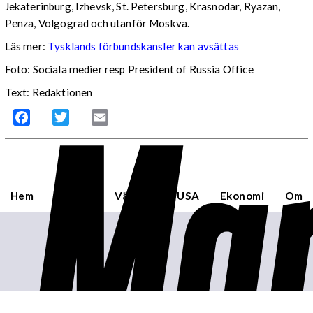
Jekaterinburg, Izhevsk, St. Petersburg, Krasnodar, Ryazan,
Penza, Volgograd och utanför Moskva.
Läs mer:
Tysklands förbundskansler kan avsättas
Foto:
Sociala medier resp President of Russia Office
Mar
Text: Redaktionen
Facebook
Twitter
Email
Hem
Sverige
Världen
USA
Ekonomi
Om