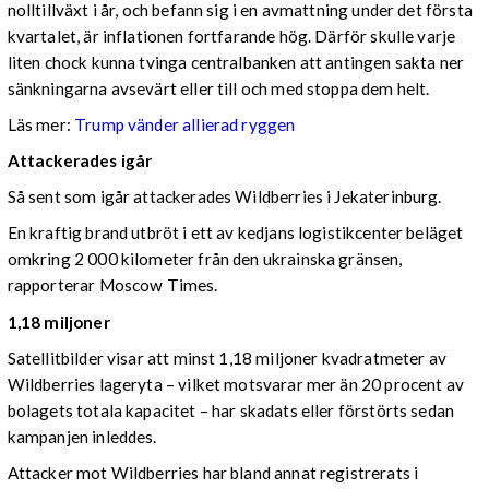
nolltillväxt i år, och befann sig i en avmattning under det första
kvartalet, är inflationen fortfarande hög. Därför skulle varje
liten chock kunna tvinga centralbanken att antingen sakta ner
sänkningarna avsevärt eller till och med stoppa dem helt.
Läs mer:
Trump vänder allierad ryggen
Attackerades igår
Så sent som igår attackerades Wildberries i Jekaterinburg.
En kraftig brand utbröt i ett av kedjans logistikcenter beläget
omkring 2 000 kilometer från den ukrainska gränsen,
rapporterar Moscow Times.
1,18 miljoner
Satellitbilder visar att minst 1,18 miljoner kvadratmeter av
Wildberries lageryta – vilket motsvarar mer än 20 procent av
bolagets totala kapacitet – har skadats eller förstörts sedan
kampanjen inleddes.
Attacker mot Wildberries har bland annat registrerats i