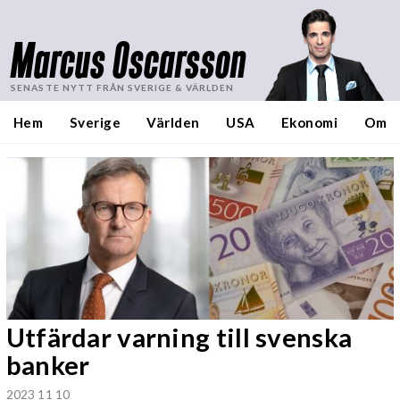
Marcus Oscarsson
SENASTE NYTT FRÅN SVERIGE & VÄRLDEN
Hem
Sverige
Världen
USA
Ekonomi
Om
Utfärdar varning till svenska
banker
2023 11 10