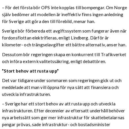
– För det första bör OPS inte kopplas till bompengar. Om Norge
själv bedömer att modellen är ineffektiv finns ingen anledning
för Sverige att göra den till förebild, menar han.
Sverige bör förbereda ett avgiftssystem som fungerar även när
fordonsflottan elektrifieras, enligt Lindberg. Därför är
kilometer- och trängselavgifter ett bättre alternativ, anser han.
Dessutom bör regeringen skapa en konkurrent till Trafikverket
och införa extern kvalitetssäkring, enligt debattören.
”Stort behov att rusta upp”
Det var tidigare under sommaren som regeringen gick ut och
meddelade att man vill öppna för nya sätt att finansiera och
utveckla infrastrukturen.
– Sverige har ett stort behov av att rusta upp och utveckla
infrastrukturen. Efter decennier av eftersatt underhåll behöver
nya arbetssätt som ger mer infrastruktur för skattebetalarnas
pengar prövas, sade infrastruktur- och bostadsminister