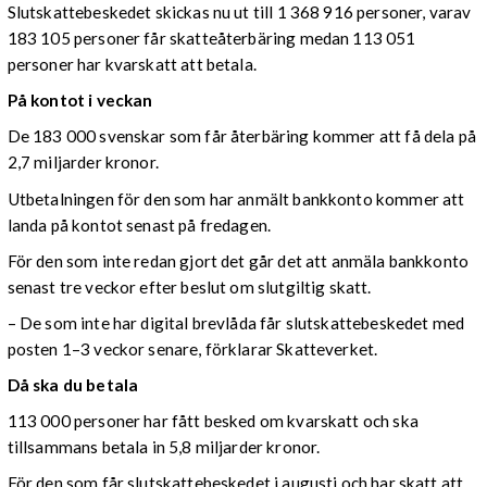
Slutskattebeskedet skickas nu ut till 1 368 916 personer, varav
183 105 personer får skatteåterbäring medan 113 051
personer har kvarskatt att betala.
På kontot i veckan
De 183 000 svenskar som får återbäring kommer att få dela på
2,7 miljarder kronor.
Utbetalningen för den som har anmält bankkonto kommer att
landa på kontot senast på fredagen.
För den som inte redan gjort det går det att anmäla bankkonto
senast tre veckor efter beslut om slutgiltig skatt.
– De som inte har digital brevlåda får slutskattebeskedet med
posten 1–3 veckor senare, förklarar Skatteverket.
Då ska du betala
113 000 personer har fått besked om kvarskatt och ska
tillsammans betala in 5,8 miljarder kronor.
För den som får slutskattebeskedet i augusti och har skatt att