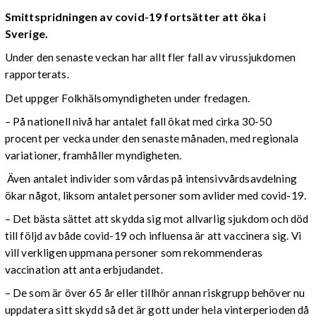
Smittspridningen av covid-19 fortsätter att öka i
Sverige.
Under den senaste veckan har allt fler fall av virussjukdomen
rapporterats.
Det uppger Folkhälsomyndigheten under fredagen.
– På nationell nivå har antalet fall ökat med cirka 30-50
procent per vecka under den senaste månaden, med regionala
variationer, framhåller myndigheten.
Även antalet individer som vårdas på intensivvårdsavdelning
ökar något, liksom antalet personer som avlider med covid-19.
– Det bästa sättet att skydda sig mot allvarlig sjukdom och död
till följd av både covid-19 och influensa är att vaccinera sig. Vi
vill verkligen uppmana personer som rekommenderas
vaccination att anta erbjudandet.
– De som är över 65 år eller tillhör annan riskgrupp behöver nu
uppdatera sitt skydd så det är gott under hela vinterperioden då