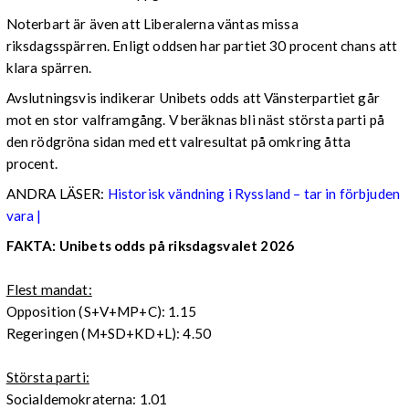
Noterbart är även att Liberalerna väntas missa
riksdagsspärren. Enligt oddsen har partiet 30 procent chans att
klara spärren.
Avslutningsvis indikerar Unibets odds att Vänsterpartiet går
mot en stor valframgång. V beräknas bli näst största parti på
den rödgröna sidan med ett valresultat på omkring åtta
procent.
ANDRA LÄSER:
Historisk vändning i Ryssland – tar in förbjuden
vara |
FAKTA: Unibets odds på riksdagsvalet 2026
Flest mandat:
Opposition (S+V+MP+C): 1.15
Regeringen (M+SD+KD+L): 4.50
Största parti:
Socialdemokraterna: 1.01