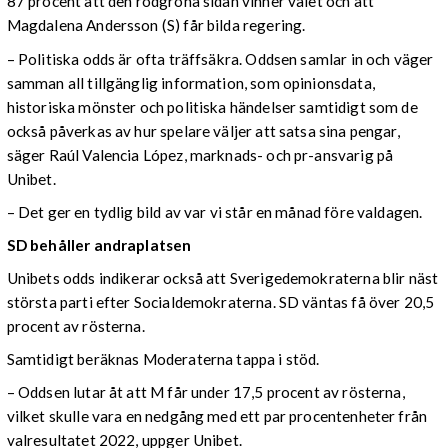
87 procent att den rödgröna sidan vinner valet och att
Magdalena Andersson (S) får bilda regering.
– Politiska odds är ofta träffsäkra. Oddsen samlar in och väger
samman all tillgänglig information, som opinionsdata,
historiska mönster och politiska händelser samtidigt som de
också påverkas av hur spelare väljer att satsa sina pengar,
säger Raúl Valencia López, marknads- och pr-ansvarig på
Unibet.
– Det ger en tydlig bild av var vi står en månad före valdagen.
SD behåller andraplatsen
Unibets odds indikerar också att Sverigedemokraterna blir näst
största parti efter Socialdemokraterna. SD väntas få över 20,5
procent av rösterna.
Samtidigt beräknas Moderaterna tappa i stöd.
– Oddsen lutar åt att M får under 17,5 procent av rösterna,
vilket skulle vara en nedgång med ett par procentenheter från
valresultatet 2022, uppger Unibet.