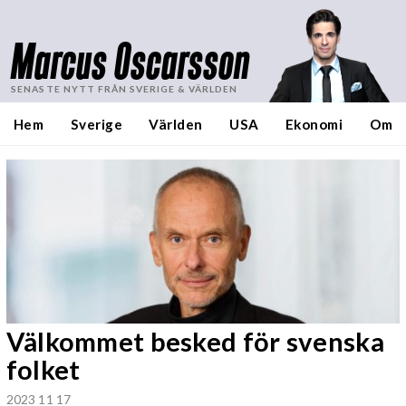
Marcus Oscarsson
SENASTE NYTT FRÅN SVERIGE & VÄRLDEN
Hem
Sverige
Världen
USA
Ekonomi
Om
Välkommet besked för svenska
folket
2023 11 17