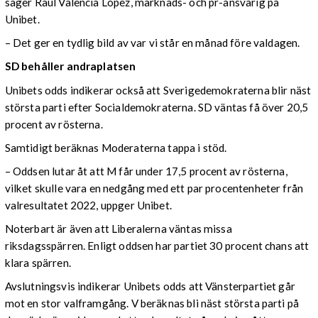
säger Raúl Valencia López, marknads- och pr-ansvarig på
Unibet.
– Det ger en tydlig bild av var vi står en månad före valdagen.
SD behåller andraplatsen
Unibets odds indikerar också att Sverigedemokraterna blir näst
största parti efter Socialdemokraterna. SD väntas få över 20,5
procent av rösterna.
Samtidigt beräknas Moderaterna tappa i stöd.
– Oddsen lutar åt att M får under 17,5 procent av rösterna,
vilket skulle vara en nedgång med ett par procentenheter från
valresultatet 2022, uppger Unibet.
Noterbart är även att Liberalerna väntas missa
riksdagsspärren. Enligt oddsen har partiet 30 procent chans att
klara spärren.
Avslutningsvis indikerar Unibets odds att Vänsterpartiet går
mot en stor valframgång. V beräknas bli näst största parti på