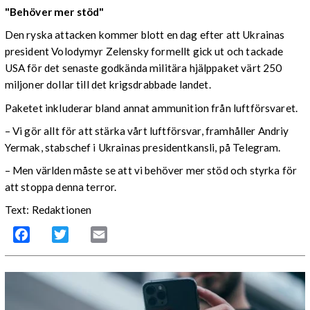
"Behöver mer stöd"
Den ryska attacken kommer blott en dag efter att Ukrainas
president Volodymyr Zelensky formellt gick ut och tackade
USA för det senaste godkända militära hjälppaket värt 250
miljoner dollar till det krigsdrabbade landet.
Paketet inkluderar bland annat ammunition från luftförsvaret.
– Vi gör allt för att stärka vårt luftförsvar, framhåller Andriy
Yermak, stabschef i Ukrainas presidentkansli, på Telegram.
– Men världen måste se att vi behöver mer stöd och styrka för
att stoppa denna terror.
Text: Redaktionen
Facebook
Twitter
Email