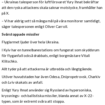
– Ukrainas talesperson för luftförsvaret Yury Ihnat bekräftar
att den ryska attackens skala saknar motstycke, framhåller han
på X.
– Vi har aldrig sett så många mål på våra monitorer samtidigt,
säger talespersonen enligt Oliver Carroll.
Svårstoppade missiler
Flyglarmet ljuder över hela Ukraina.
I Kyiv har en tunnelbanestations om fungerat som skyddsrum
för flyganfall också drabbats, enligt borgmästare Vitali
Klitschko.
Allt tyder på att attackerna är utbredda och långtgående.
Utöver huvudstaden har även Odesa, Dnipropetrovsk, Charkiv
och Lviv skakats av anfall.
Enligt Yury Ihnat använder sig Ryssland av hypersoniska,
kryssnings- och ballistiska missiler, blanda annat av X-22-
typen, som är extremt svåra att stoppa.