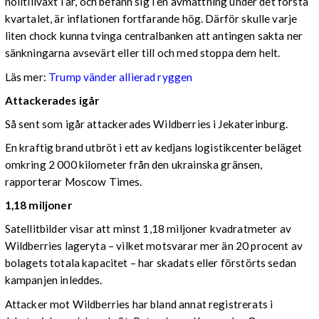
nolltillväxt i år, och befann sig i en avmattning under det första
kvartalet, är inflationen fortfarande hög. Därför skulle varje
liten chock kunna tvinga centralbanken att antingen sakta ner
sänkningarna avsevärt eller till och med stoppa dem helt.
Läs mer:
Trump vänder allierad ryggen
Attackerades igår
Så sent som igår attackerades Wildberries i Jekaterinburg.
En kraftig brand utbröt i ett av kedjans logistikcenter beläget
omkring 2 000 kilometer från den ukrainska gränsen,
rapporterar Moscow Times.
1,18 miljoner
Satellitbilder visar att minst 1,18 miljoner kvadratmeter av
Wildberries lageryta – vilket motsvarar mer än 20 procent av
bolagets totala kapacitet – har skadats eller förstörts sedan
kampanjen inleddes.
Attacker mot Wildberries har bland annat registrerats i