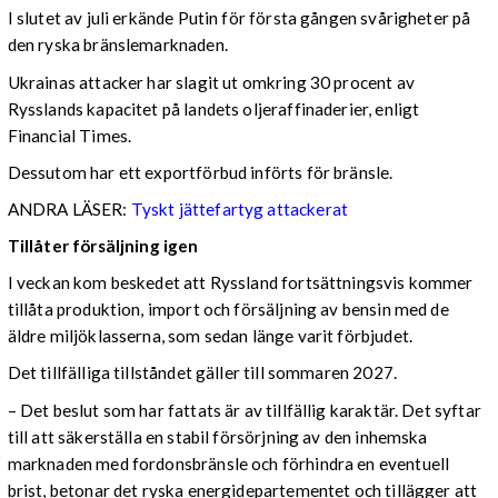
I slutet av juli erkände Putin för första gången svårigheter på
den ryska bränslemarknaden.
Ukrainas attacker har slagit ut omkring 30 procent av
Rysslands kapacitet på landets oljeraffinaderier, enligt
Financial Times.
Dessutom har ett exportförbud införts för bränsle.
ANDRA LÄSER:
Tyskt jättefartyg attackerat
Tillåter försäljning igen
I veckan kom beskedet att Ryssland fortsättningsvis kommer
tillåta produktion, import och försäljning av bensin med de
äldre miljöklasserna, som sedan länge varit förbjudet.
Det tillfälliga tillståndet gäller till sommaren 2027.
– Det beslut som har fattats är av tillfällig karaktär. Det syftar
till att säkerställa en stabil försörjning av den inhemska
marknaden med fordonsbränsle och förhindra en eventuell
brist, betonar det ryska energidepartementet och tillägger att