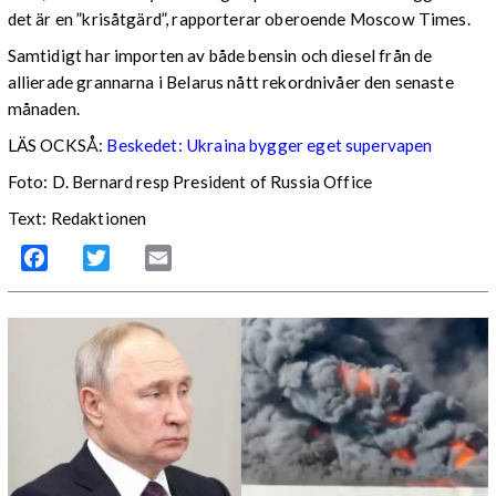
det är en ”krisåtgärd”, rapporterar oberoende Moscow Times.
Samtidigt har importen av både bensin och diesel från de
allierade grannarna i Belarus nått rekordnivåer den senaste
månaden.
LÄS OCKSÅ:
Beskedet: Ukraina bygger eget supervapen
Foto: D. Bernard resp President of Russia Office
Text: Redaktionen
Facebook
Twitter
Email