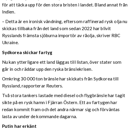
för att täcka upp för den stora bristen i landet. Bland annat från
Indien.
– Detta är en ironisk vändning, eftersom raffinerad rysk olja nu
skickas tillbaka från det land som sedan 2022 har blivit
Rysslands främsta sjöburna importör av råolja, skriver RBC
Ukraine.
Sydkorea skickar fartyg
Nu kan ytterligare ett land läggas till listan, över stater som
går in och räddar upp den ryska bränslekrisen.
Omkring 30 000 ton bränsle har skickats från Sydkorea till
Ryssland, rapporterar Reuters.
Två stora tankers lastade med diesel och flygbränsle har tagit
sikte på en rysk hamn i Fjärran Östern. Ett av fartygen har
redan kommit fram och det andra närmar sig och förväntas
lasta av under de kommande dagarna.
Putin har erkänt