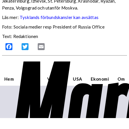
Jekaterinburg, Izhevsk, St. Petersburg, Krasnodar, Ryazan,
Penza, Volgograd och utanför Moskva.
Läs mer:
Tysklands förbundskansler kan avsättas
Foto:
Sociala medier resp President of Russia Office
Text: Redaktionen
Mar
Facebook
Twitter
Email
Hem
Sverige
Världen
USA
Ekonomi
Om