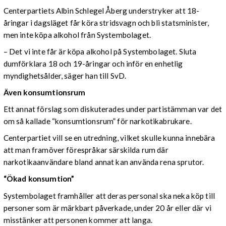
Centerpartiets Albin Schlegel Åberg understryker att 18-
åringar i dagsläget får köra stridsvagn och bli statsminister,
men inte köpa alkohol från Systembolaget.
– Det vi inte får är köpa alkohol på Systembolaget. Sluta
dumförklara 18 och 19-åringar och inför en enhetlig
myndighetsålder, säger han till SvD.
Även konsumtionsrum
Ett annat förslag som diskuterades under partistämman var det
om så kallade “konsumtionsrum” för narkotikabrukare.
Centerpartiet vill se en utredning, vilket skulle kunna innebära
att man framöver förespråkar särskilda rum där
narkotikaanvändare bland annat kan använda rena sprutor.
“Ökad konsumtion”
Systembolaget framhåller att deras personal ska neka köp till
personer som är märkbart påverkade, under 20 år eller där vi
misstänker att personen kommer att langa.