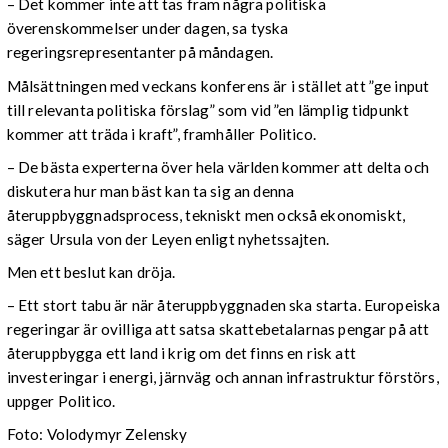
– Det kommer inte att tas fram några politiska
överenskommelser under dagen, sa tyska
regeringsrepresentanter på måndagen.
Målsättningen med veckans konferens är i stället att ”ge input
till relevanta politiska förslag” som vid ”en lämplig tidpunkt
kommer att träda i kraft”, framhåller Politico.
– De bästa experterna över hela världen kommer att delta och
diskutera hur man bäst kan ta sig an denna
återuppbyggnadsprocess, tekniskt men också ekonomiskt,
säger Ursula von der Leyen enligt nyhetssajten.
Men ett beslut kan dröja.
– Ett stort tabu är när återuppbyggnaden ska starta. Europeiska
regeringar är ovilliga att satsa skattebetalarnas pengar på att
återuppbygga ett land i krig om det finns en risk att
investeringar i energi, järnväg och annan infrastruktur förstörs,
uppger Politico.
Foto: Volodymyr Zelensky