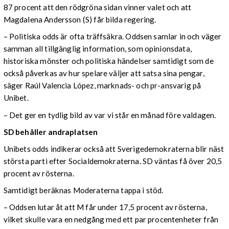
87 procent att den rödgröna sidan vinner valet och att
Magdalena Andersson (S) får bilda regering.
– Politiska odds är ofta träffsäkra. Oddsen samlar in och väger
samman all tillgänglig information, som opinionsdata,
historiska mönster och politiska händelser samtidigt som de
också påverkas av hur spelare väljer att satsa sina pengar,
säger Raúl Valencia López, marknads- och pr-ansvarig på
Unibet.
– Det ger en tydlig bild av var vi står en månad före valdagen.
SD behåller andraplatsen
Unibets odds indikerar också att Sverigedemokraterna blir näst
största parti efter Socialdemokraterna. SD väntas få över 20,5
procent av rösterna.
Samtidigt beräknas Moderaterna tappa i stöd.
– Oddsen lutar åt att M får under 17,5 procent av rösterna,
vilket skulle vara en nedgång med ett par procentenheter från