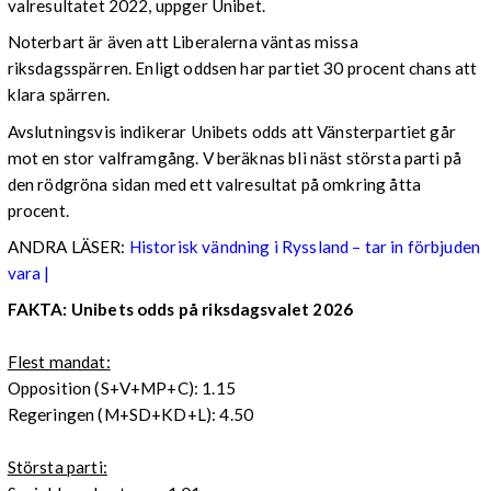
valresultatet 2022, uppger Unibet.
Noterbart är även att Liberalerna väntas missa
riksdagsspärren. Enligt oddsen har partiet 30 procent chans att
klara spärren.
Avslutningsvis indikerar Unibets odds att Vänsterpartiet går
mot en stor valframgång. V beräknas bli näst största parti på
den rödgröna sidan med ett valresultat på omkring åtta
procent.
ANDRA LÄSER:
Historisk vändning i Ryssland – tar in förbjuden
vara |
FAKTA: Unibets odds på riksdagsvalet 2026
Flest mandat:
Opposition (S+V+MP+C): 1.15
Regeringen (M+SD+KD+L): 4.50
Största parti: