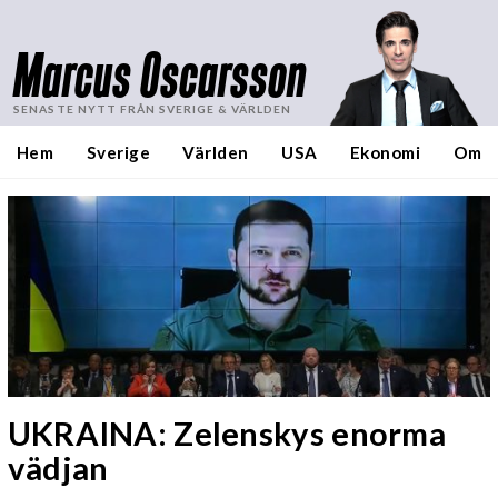
Marcus Oscarsson
SENASTE NYTT FRÅN SVERIGE & VÄRLDEN
Hem
Sverige
Världen
USA
Ekonomi
Om
UKRAINA: Zelenskys enorma
vädjan