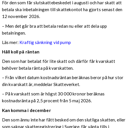
För den som får slutskattebeskedet i augusti och har skatt att
betala ska inbetalningen till skattekontot ha gjorts senast den
12 november 2026.
– Men det går bra att betala redan nu eller att dela upp
betalningen.
Läs mer:
Kraftig sänkning vid pump
Håll koll på räntan
Den som har betalat för lite skatt och därför får kvarskatt
behöver betala ränta på kvarskatten.
– Från vilket datum kostnadsräntan beräknas beror på hur stor
din kvarskatt är, meddelar Skatteverket.
– På kvarskatt som är högst 30 000 kronor beräknas
kostnadsränta på 2,5 procent från 5 maj 2026.
Kan komma i december
Den som ännu inte har fått besked om den slutliga skatten, eller
som saknar skatteregistrering i Sverige, får vänta tills i