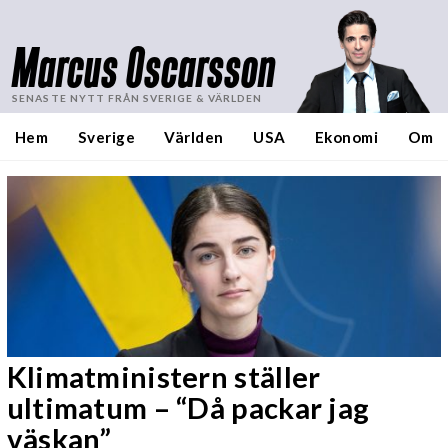
Marcus Oscarsson
SENASTE NYTT FRÅN SVERIGE & VÄRLDEN
Hem
Sverige
Världen
USA
Ekonomi
Om
Klimatministern ställer
ultimatum – “Då packar jag
väskan”