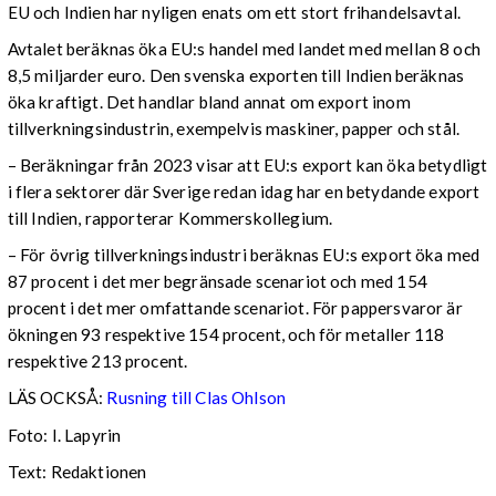
EU och Indien har nyligen enats om ett stort frihandelsavtal.
Avtalet beräknas öka EU:s handel med landet med mellan 8 och
8,5 miljarder euro. Den svenska exporten till Indien beräknas
öka kraftigt. Det handlar bland annat om export inom
tillverkningsindustrin, exempelvis maskiner, papper och stål.
– Beräkningar från 2023 visar att EU:s export kan öka betydligt
i flera sektorer där Sverige redan idag har en betydande export
till Indien, rapporterar Kommerskollegium.
– För övrig tillverkningsindustri beräknas EU:s export öka med
87 procent i det mer begränsade scenariot och med 154
procent i det mer omfattande scenariot. För pappersvaror är
ökningen 93 respektive 154 procent, och för metaller 118
respektive 213 procent.
LÄS OCKSÅ:
Rusning till Clas Ohlson
Foto: I. Lapyrin
Text: Redaktionen