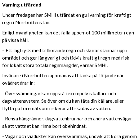
Varning utfärdad
Under fredagen har SMHI utfärdat en gul varning för kraftigt
regn i Norrbottens län.
Enligt myndigheten kan det falla uppemot 100 millimeter regn
på vissa håll.
– Ett lågtryck med tillhörande regn och skurar stannar upp i
området och ger långvarigt och tidvis kraftigt regn med risk
för lokalt stora totala regnmängder, varnar SMHI.
Invånare i Norrbotten uppmanas att tänka på följande när
ovädret drar in:
- Översvämningar kan uppstå i exempelvis källare och
dagvattensystem. Se över om du kan täta din källare, eller
flytta på föremål som riskerar att skadas av vatten.
- Rensa hängrännor, dagvattenbrunnar och andra vattenvägar
så att vattnet kan rinna bort obehindrat.
- Vägar och viadukter kan översvämmas, undvik att köra genom