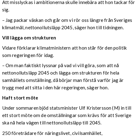
Att misslyckas i ambitionerna skulle innebära att hon tackar för
sig.
– Jag packar väskan och går om vi rör oss längre från Sveriges
klimatmål, nettonollutsläpp 2045, säger hon till tidningen.
Vill lägga om strukturen
Vidare förklarar klimatministern att hon står för den politik
som regeringen för idag.
– Om man faktiskt lyssnar på vad vi vill göra, som att nå
nettonollutsläpp 2045 och lägga om strukturen för hela
samhällets omställning, då börjar man förstå varför jag är
trygg med att sitta i den här regeringen, säger hon.
Haft stort möte
Under sommaren bjöd statsminister Ulf Kristersson (M) in till
ett stort möte om de omställningar som krävs för att Sverige
ska nå hela vägen till nettonollutsläpp till 2045.
250 företrädare för näringslivet, civilsamhället,