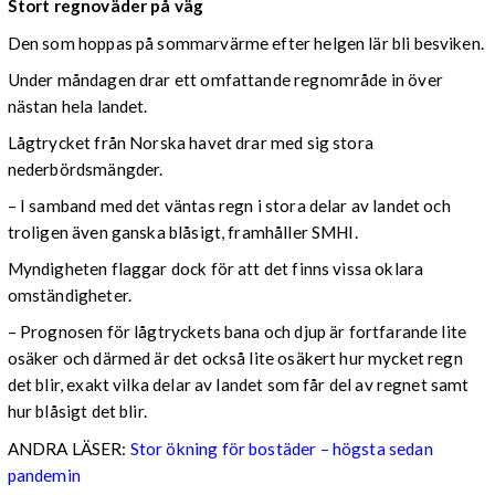
Stort regnoväder på väg
Den som hoppas på sommarvärme efter helgen lär bli besviken.
Under måndagen drar ett omfattande regnområde in över
nästan hela landet.
Lågtrycket från Norska havet drar med sig stora
nederbördsmängder.
– I samband med det väntas regn i stora delar av landet och
troligen även ganska blåsigt, framhåller SMHI.
Myndigheten flaggar dock för att det finns vissa oklara
omständigheter.
– Prognosen för lågtryckets bana och djup är fortfarande lite
osäker och därmed är det också lite osäkert hur mycket regn
det blir, exakt vilka delar av landet som får del av regnet samt
hur blåsigt det blir.
ANDRA LÄSER:
Stor ökning för bostäder – högsta sedan
pandemin