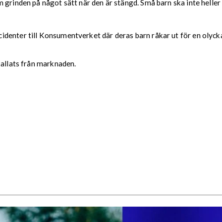
 grinden på något sätt när den är stängd. Små barn ska inte helle
denter till Konsumentverket där deras barn råkar ut för en olyck
kallats från marknaden.