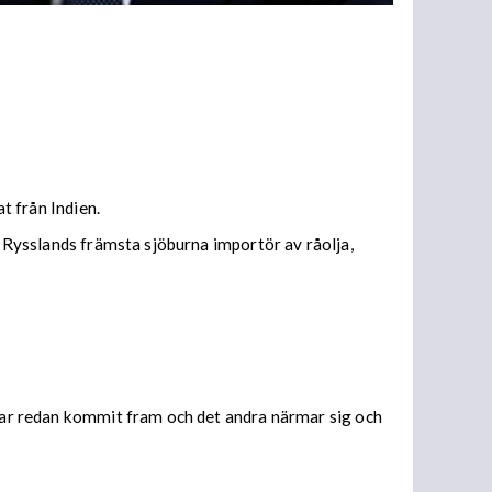
t från Indien.
t Rysslands främsta sjöburna importör av råolja,
 har redan kommit fram och det andra närmar sig och