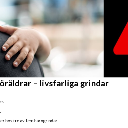
äldrar – livsfarliga grindar
er.
.
ter hos tre av fem barngrindar.