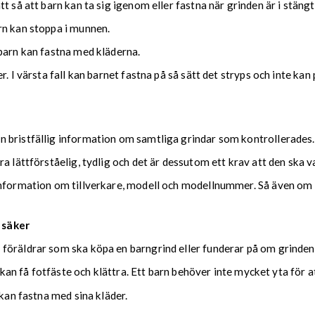
 så att barn kan ta sig igenom eller fastna när grinden är i stängt
rn kan stoppa i munnen.
barn kan fastna med kläderna.
r. I värsta fall kan barnet fastna på så sätt det stryps och inte k
n bristfällig information om samtliga grindar som kontrollerade
a lättförståelig, tydlig och det är dessutom ett krav att den ska v
 information om tillverkare, modell och modellnummer. Så även o
 säker
föräldrar som ska köpa en barngrind eller funderar på om grinden
 kan få fotfäste och klättra. Ett barn behöver inte mycket yta för a
 kan fastna med sina kläder.