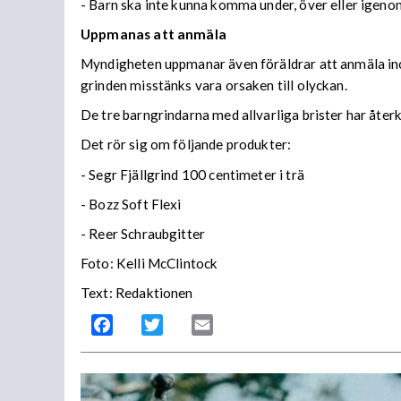
- Barn ska inte kunna komma under, över eller igenom
Uppmanas att anmäla
Myndigheten uppmanar även föräldrar att anmäla inci
grinden misstänks vara orsaken till olyckan.
De tre barngrindarna med allvarliga brister har åter
Det rör sig om följande produkter:
- Segr Fjällgrind 100 centimeter i trä
- Bozz Soft Flexi
- Reer Schraubgitter
Foto: Kelli McClintock
Text: Redaktionen
Facebook
Twitter
Email