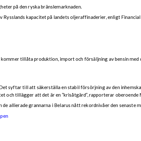
righeter på den ryska bränslemarknaden.
 Rysslands kapacitet på landets oljeraffinaderier, enligt Financia
 kommer tillåta produktion, import och försäljning av bensin med d
r. Det syftar till att säkerställa en stabil försörjning av den inh
tet och tillägger att det är en ”krisåtgärd”, rapporterar oberoen
n de allierade grannarna i Belarus nått rekordnivåer den senaste 
apen