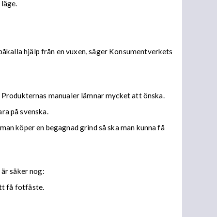
 läge.
an påkalla hjälp från en vuxen, säger Konsumentverkets
s. Produkternas manualer lämnar mycket att önska.
ara på svenska.
m man köper en begagnad grind så ska man kunna få
 är säker nog:
tt få fotfäste.