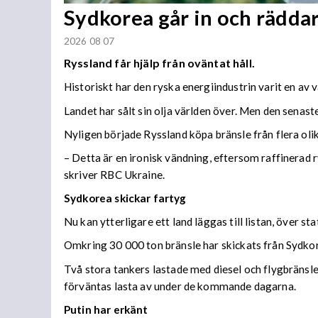
Sydkorea går in och rädda
2026 08 07
Ryssland får hjälp från oväntat håll.
Historiskt har den ryska energiindustrin varit en av 
Landet har sålt sin olja världen över. Men den senaste
Nyligen började Ryssland köpa bränsle från flera olika
– Detta är en ironisk vändning, eftersom raffinerad r
skriver RBC Ukraine.
Sydkorea skickar fartyg
Nu kan ytterligare ett land läggas till listan, över s
Omkring 30 000 ton bränsle har skickats från Sydkore
Två stora tankers lastade med diesel och flygbränsle
förväntas lasta av under de kommande dagarna.
Putin har erkänt