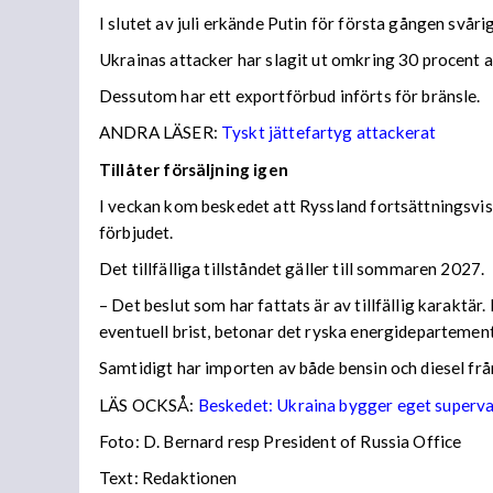
I slutet av juli erkände Putin för första gången svå
Ukrainas attacker har slagit ut omkring 30 procent av
Dessutom har ett exportförbud införts för bränsle.
ANDRA LÄSER:
Tyskt jättefartyg attackerat
Tillåter försäljning igen
I veckan kom beskedet att Ryssland fortsättningsvis
förbjudet.
Det tillfälliga tillståndet gäller till sommaren 2027.
– Det beslut som har fattats är av tillfällig karaktä
eventuell brist, betonar det ryska energidepartemen
Samtidigt har importen av både bensin och diesel frå
LÄS OCKSÅ:
Beskedet: Ukraina bygger eget superv
Foto: D. Bernard resp President of Russia Office
Text: Redaktionen