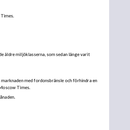
l Times.
e äldre miljöklasserna, som sedan länge varit
emska marknaden med fordonsbränsle och förhindra en
de Moscow Times.
månaden.