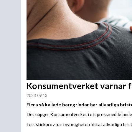
Konsumentverket varnar för
2023 09 13
Flera så kallade barngrindar har allvarliga brist
Det uppger Konsumentverket i ett pressmeddelande
I ett stickprov har myndigheten hittat allvarliga bris