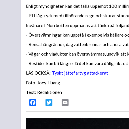
Enligt myndigheten kan det falla uppemot 100 millime
– Ett lågtryck med tillhörande regn och skurar stann
Invånare i Norrbotten uppmanas att tänka på följa
- Översvämningar kan uppstå i exempelvis källare och
- Rensa hängrännor, dagvattenbrunnar och andra vatt
- Vägar och viadukter kan översvämmas, undvik att
- Restider kan bli längre då det kan vara dålig sikt o
LÄS OCKSÅ:
Tyskt jättefartyg attackerat
Foto: Joey Huang
Text: Redaktionen
Facebook
Twitter
Email