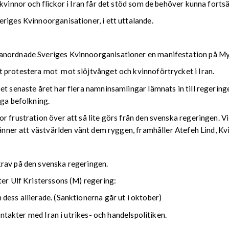
kvinnor och flickor i Iran får det stöd som de behöver kunna fortsä
riges Kvinnoorganisationer, i ett uttalande.
 anordnade Sveriges Kvinnoorganisationer en manifestation på My
t protestera mot mot slöjtvånget och kvinnoförtrycket i Iran.
et senaste året har flera namninsamlingar lämnats in till regering
iga befolkning.
 frustration över att så lite görs från den svenska regeringen. Vi v
 känner att västvärlden vänt dem ryggen, framhåller Atefeh Lind, 
krav på den svenska regeringen.
nister Ulf Kristerssons (M) regering:
dess allierade. (Sanktionerna går ut i oktober)
kontakter med Iran i utrikes- och handelspolitiken.