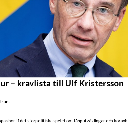
r – kravlista till Ulf Kristersson
Iran.
tappas bort i det storpolitiska spelet om fångutväxlingar och koran