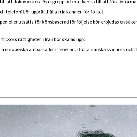
till att dokumentera övergrepp och medverka till att föra informat
ch telefoni bör upprätthålla fria kanaler för folket.
en eller utsatts för könsbaserad förföljelse bör erbjudas en säker 
 flickors rättigheter i Iran bör skalas upp.
 europeiska ambassader i Teheran, stötta iranska kvinnors och fl