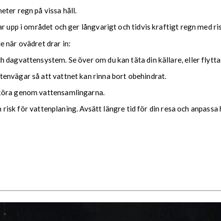
ter regn på vissa håll.
ar upp i området och ger långvarigt och tidvis kraftigt regn med r
nde när ovädret drar in:
 dagvattensystem. Se över om du kan täta din källare, eller flytta
envägar så att vattnet kan rinna bort obehindrat.
 köra genom vattensamlingarna.
ch risk för vattenplaning. Avsätt längre tid för din resa och anpassa