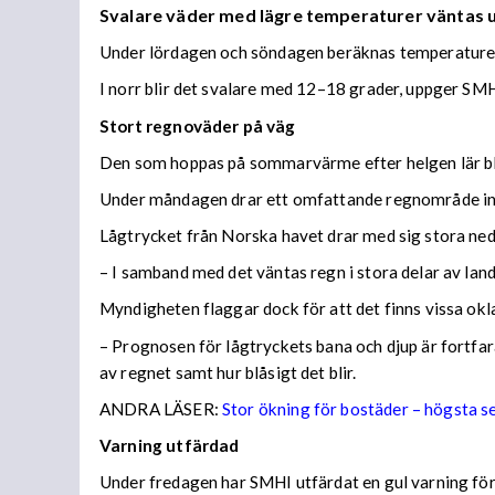
Svalare väder med lägre temperaturer väntas
Under lördagen och söndagen beräknas temperaturer 
I norr blir det svalare med 12–18 grader, uppger SMH
Stort regnoväder på väg
Den som hoppas på sommarvärme efter helgen lär bl
Under måndagen drar ett omfattande regnområde in 
Lågtrycket från Norska havet drar med sig stora n
– I samband med det väntas regn i stora delar av lan
Myndigheten flaggar dock för att det finns vissa ok
– Prognosen för lågtryckets bana och djup är fortfara
av regnet samt hur blåsigt det blir.
ANDRA LÄSER:
Stor ökning för bostäder – högsta 
Varning utfärdad
Under fredagen har SMHI utfärdat en gul varning för 