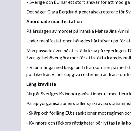
– Sverige och EU har ett stort ansvar för att modiga 
Det säger Clara Berglund, generalsekreterare för Sve
Anordnade manifestation
På årsdagen av mordet på iranska Mahsa Jina Amini
Under manifestationen hängdes hårtofsar upp för at
Man passade även på att ställa krav på regeringen. D
Sverige behöver göra mer för att stötta Irans kvinnl
– Vi är många med bakgrund i Iran som ser på med stor
politikerkår. Vi hör uppgiva röster inifrån Iran som
Lång kravlista
Nu går Sveriges Kvinnoorganisationer ut med flera 
Paraplyorganisationen ställer sju krav på statsmi
- Skärp och förläng EU:s sanktioner mot regimen och 
- Kvinnors och flickors rättigheter bör lyftas i alla 