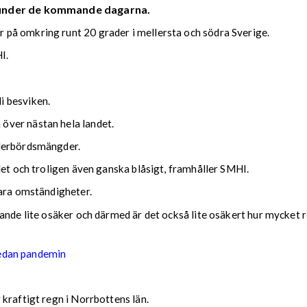
 under de kommande dagarna.
på omkring runt 20 grader i mellersta och södra Sverige.
I.
i besviken.
över nästan hela landet.
ederbördsmängder.
det och troligen även ganska blåsigt, framhåller SMHI.
lara omständigheter.
nde lite osäker och därmed är det också lite osäkert hur mycket reg
sedan pandemin
kraftigt regn i Norrbottens län.