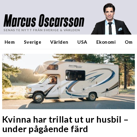
Marcus Oscarsson
SENASTE NYTT FRÅN SVERIGE & VÄRLDEN
Hem
Sverige
Världen
USA
Ekonomi
Om
Kvinna har trillat ut ur husbil –
under pågående färd