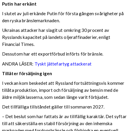
Putin har erkänt
I slutet av juli erkände Putin för första gången svårigheter på
den ryska bränslemarknaden.
Ukrainas attacker har slagit ut omkring 30 procent av
Rysslands kapacitet på landets oljeraffinaderier, enligt
Financial Times.
Dessutom har ett exportförbud införts för bränsle.
ANDRA LÄSER:
Tyskt jättefartyg attackerat
Tillåter försäljning igen
I veckan kom beskedet att Ryssland fortsättningsvis kommer
tillåta produktion, import och försäljning av bensin med de
äldre miljöklasserna, som sedan länge varit förbjudet.
Det tillfälliga tillståndet gäller till sommaren 2027.
– Det beslut som har fattats är av tillfällig karaktär. Det syftar
till att säkerställa en stabil försörjning av den inhemska
marknaden med fordonsbränsle och förhindra en eventuell