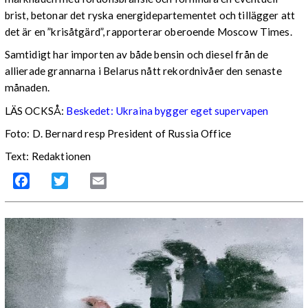
brist, betonar det ryska energidepartementet och tillägger att
det är en ”krisåtgärd”, rapporterar oberoende Moscow Times.
Samtidigt har importen av både bensin och diesel från de
allierade grannarna i Belarus nått rekordnivåer den senaste
månaden.
LÄS OCKSÅ:
Beskedet: Ukraina bygger eget supervapen
Foto: D. Bernard resp President of Russia Office
Text: Redaktionen
Facebook
Twitter
Email