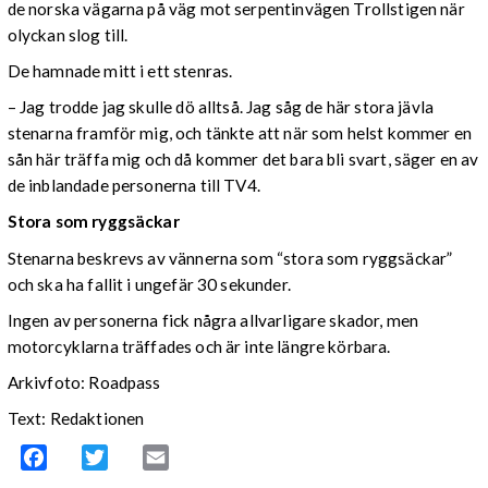
de norska vägarna på väg mot serpentinvägen Trollstigen när
olyckan slog till.
De hamnade mitt i ett stenras.
– Jag trodde jag skulle dö alltså. Jag såg de här stora jävla
stenarna framför mig, och tänkte att när som helst kommer en
sån här träffa mig och då kommer det bara bli svart, säger en av
de inblandade personerna till TV4.
Stora som ryggsäckar
Stenarna beskrevs av vännerna som “stora som ryggsäckar”
och ska ha fallit i ungefär 30 sekunder.
Ingen av personerna fick några allvarligare skador, men
motorcyklarna träffades och är inte längre körbara.
Arkivfoto: Roadpass
Text: Redaktionen
Facebook
Twitter
Email