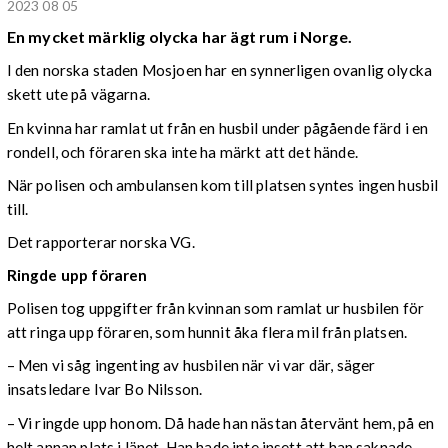
2023 08 05
En mycket märklig olycka har ägt rum i Norge.
I den norska staden Mosjoen har en synnerligen ovanlig olycka
skett ute på vägarna.
En kvinna har ramlat ut från en husbil under pågående färd i en
rondell, och föraren ska inte ha märkt att det hände.
När polisen och ambulansen kom till platsen syntes ingen husbil
till.
Det rapporterar norska VG.
Ringde upp föraren
Polisen tog uppgifter från kvinnan som ramlat ur husbilen för
att ringa upp föraren, som hunnit åka flera mil från platsen.
– Men vi såg ingenting av husbilen när vi var där, säger
insatsledare Ivar Bo Nilsson.
– Vi ringde upp honom. Då hade han nästan återvänt hem, på en
helt annan plats i länet. Han hade inte insett att han saknade