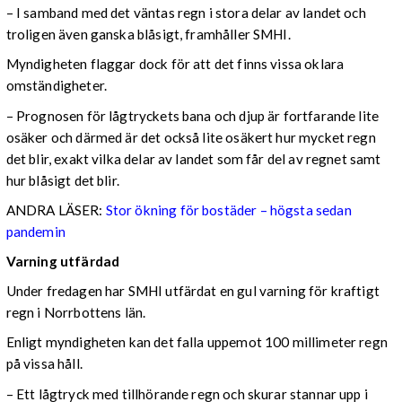
– I samband med det väntas regn i stora delar av landet och
troligen även ganska blåsigt, framhåller SMHI.
Myndigheten flaggar dock för att det finns vissa oklara
omständigheter.
– Prognosen för lågtryckets bana och djup är fortfarande lite
osäker och därmed är det också lite osäkert hur mycket regn
det blir, exakt vilka delar av landet som får del av regnet samt
hur blåsigt det blir.
ANDRA LÄSER:
Stor ökning för bostäder – högsta sedan
pandemin
Varning utfärdad
Under fredagen har SMHI utfärdat en gul varning för kraftigt
regn i Norrbottens län.
Enligt myndigheten kan det falla uppemot 100 millimeter regn
på vissa håll.
– Ett lågtryck med tillhörande regn och skurar stannar upp i