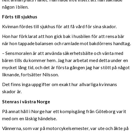
någon i bilen.
Förts till sjukhus
Kvinnan fördes till sjukhus för att få vård för sina skador.
Hon har förklarat att hon gick bak i husbilen för att rensa bär
när hon tappade balansen och ramlade mot bakdörrens handtag.
– Sensmoralen är att använda säkerhetsbälte och vänta med
bären tills du kommer hem. Jag har arbetat med detta under en
mycket lång tid, och det är första gången jag har stött på något
liknande, fortsätter Nilsson.
Det finns inga uppgifter om exakt hur allvarliga kvinnans
skador är.
Stenras i västra Norge
På annat håll i Norge har ett kompisgäng från Göteborg varit
med om en läskig händelse.
Vännerna, som var på motorcykelsemester, var ute och åkte på