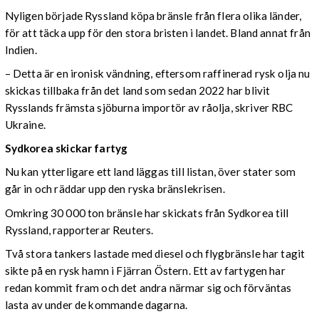
Nyligen började Ryssland köpa bränsle från flera olika länder,
för att täcka upp för den stora bristen i landet. Bland annat från
Indien.
– Detta är en ironisk vändning, eftersom raffinerad rysk olja nu
skickas tillbaka från det land som sedan 2022 har blivit
Rysslands främsta sjöburna importör av råolja, skriver RBC
Ukraine.
Sydkorea skickar fartyg
Nu kan ytterligare ett land läggas till listan, över stater som
går in och räddar upp den ryska bränslekrisen.
Omkring 30 000 ton bränsle har skickats från Sydkorea till
Ryssland, rapporterar Reuters.
Två stora tankers lastade med diesel och flygbränsle har tagit
sikte på en rysk hamn i Fjärran Östern. Ett av fartygen har
redan kommit fram och det andra närmar sig och förväntas
lasta av under de kommande dagarna.