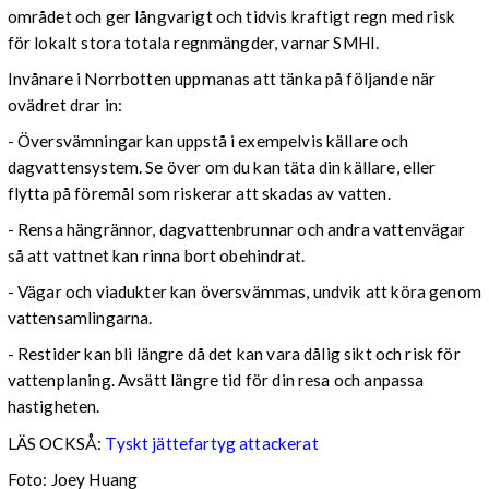
området och ger långvarigt och tidvis kraftigt regn med risk
för lokalt stora totala regnmängder, varnar SMHI.
Invånare i Norrbotten uppmanas att tänka på följande när
ovädret drar in:
- Översvämningar kan uppstå i exempelvis källare och
dagvattensystem. Se över om du kan täta din källare, eller
flytta på föremål som riskerar att skadas av vatten.
- Rensa hängrännor, dagvattenbrunnar och andra vattenvägar
så att vattnet kan rinna bort obehindrat.
- Vägar och viadukter kan översvämmas, undvik att köra genom
vattensamlingarna.
- Restider kan bli längre då det kan vara dålig sikt och risk för
vattenplaning. Avsätt längre tid för din resa och anpassa
hastigheten.
LÄS OCKSÅ:
Tyskt jättefartyg attackerat
Foto: Joey Huang