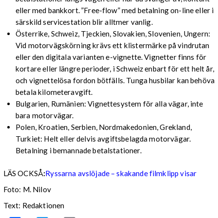
eller med bankkort. ”Free-flow” med betalning on-line eller i
särskild servicestation blir alltmer vanlig.
Österrike, Schweiz, Tjeckien, Slovakien, Slovenien, Ungern:
Vid motorvägskörning krävs ett klistermärke på vindrutan
eller den digitala varianten e-vignette. Vignetter finns för
kortare eller längre perioder, i Schweiz enbart för ett helt år,
och vignettelösa fordon bötfälls. Tunga husbilar kan behöva
betala kilometeravgift.
Bulgarien, Rumänien: Vignettesystem för alla vägar, inte
bara motorvägar.
Polen, Kroatien, Serbien, Nordmakedonien, Grekland,
Turkiet: Helt eller delvis avgiftsbelagda motorvägar.
Betalning i bemannade betalstationer.
LÄS OCKSÅ
:
Ryssarna avslöjade – skakande filmklipp visar
Foto: M. Nilov
Text: Redaktionen