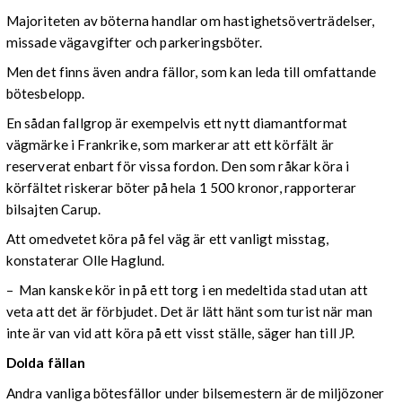
Majoriteten av böterna handlar om hastighetsöverträdelser,
missade vägavgifter och parkeringsböter.
Men det finns även andra fällor, som kan leda till omfattande
bötesbelopp.
En sådan fallgrop är exempelvis ett nytt diamantformat
vägmärke i Frankrike, som markerar att ett körfält är
reserverat enbart för vissa fordon. Den som råkar köra i
körfältet riskerar böter på hela 1 500 kronor, rapporterar
bilsajten Carup.
Att omedvetet köra på fel väg är ett vanligt misstag,
konstaterar Olle Haglund.
– Man kanske kör in på ett torg i en medeltida stad utan att
veta att det är förbjudet. Det är lätt hänt som turist när man
inte är van vid att köra på ett visst ställe, säger han till JP.
Dolda fällan
Andra vanliga bötesfällor under bilsemestern är de miljözoner