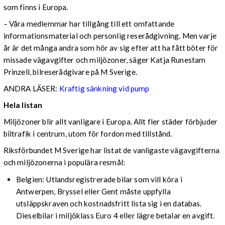
som finns i Europa.
– Våra medlemmar har tillgång till ett omfattande
informationsmaterial och personlig reserådgivning. Men varje
år är det många andra som hör av sig efter att ha fått böter för
missade vägavgifter och miljözoner, säger Katja Runestam
Prinzell, bilreserådgivare på M Sverige.
ANDRA LÄSER:
Kraftig sänkning vid pump
Hela listan
Miljözoner blir allt vanligare i Europa. Allt fler städer förbjuder
biltrafik i centrum, utom för fordon med tillstånd.
Riksförbundet M Sverige har listat de vanligaste vägavgifterna
och miljözonerna i populära resmål:
Belgien: Utlandsregistrerade bilar som vill köra i
Antwerpen, Bryssel eller Gent måste uppfylla
utsläppskraven och kostnadsfritt lista sig i en databas.
Dieselbilar i miljöklass Euro 4 eller lägre betalar en avgift.