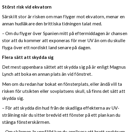
Störst risk vid ekvatorn
Särskilt stor är risken om man flyger mot ekvatorn, menar en
annan hudläkare den brittiska tidningen talat med.
– Om du flyger över Spanien mitt på eftermiddagen är chansen
stor att du kommer att exponeras för mer UV än om du skulle
flyga över ett nordiskt land senare på dagen.
Flera sätt att skydda sig
Det mest uppenbara sättet att skydda sig på är enligt Magnus
Lynch att boka en annan plats än vid fönstret.
Men om du redan har bokat en fönsterplats, eller ändå vill ta
risken för utsikten eller sovplatsens skull, så finns det sätt att
skydda sig.
– För att skydda din hud från de skadliga effekterna av UV-
strålning när du sitter bredvid ett fönster på ett plan kan du
stänga fönsterskärmen.
– Om skärmen är uppfälld kan du applicera ett brett spektrum