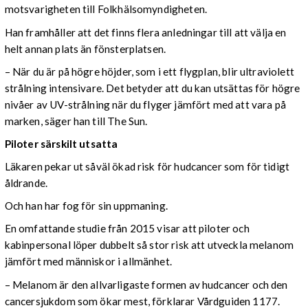
motsvarigheten till Folkhälsomyndigheten.
Han framhåller att det finns flera anledningar till att välja en
helt annan plats än fönsterplatsen.
– När du är på högre höjder, som i ett flygplan, blir ultraviolett
strålning intensivare. Det betyder att du kan utsättas för högre
nivåer av UV-strålning när du flyger jämfört med att vara på
marken, säger han till The Sun.
Piloter särskilt utsatta
Läkaren pekar ut såväl ökad risk för hudcancer som för tidigt
åldrande.
Och han har fog för sin uppmaning.
En omfattande studie från 2015 visar att piloter och
kabinpersonal löper dubbelt så stor risk att utveckla melanom
jämfört med människor i allmänhet.
– Melanom är den allvarligaste formen av hudcancer och den
cancersjukdom som ökar mest, förklarar Vårdguiden 1177.