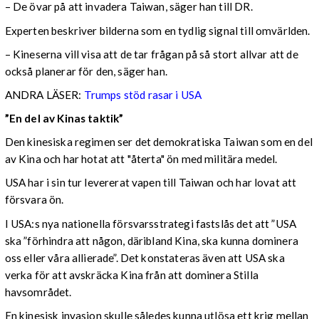
– De övar på att invadera Taiwan, säger han till DR.
Experten beskriver bilderna som en tydlig signal till omvärlden.
– Kineserna vill visa att de tar frågan på så stort allvar att de
också planerar för den, säger han.
ANDRA LÄSER:
Trumps stöd rasar i USA
”En del av Kinas taktik”
Den kinesiska regimen ser det demokratiska Taiwan som en del
av Kina och har hotat att "återta" ön med militära medel.
USA har i sin tur levererat vapen till Taiwan och har lovat att
försvara ön.
I USA:s nya nationella försvarsstrategi fastslås det att ”USA
ska ”förhindra att någon, däribland Kina, ska kunna dominera
oss eller våra allierade”. Det konstateras även att USA ska
verka för att avskräcka Kina från att dominera Stilla
havsområdet.
En kinesisk invasion skulle således kunna utlösa ett krig mellan