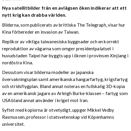
Nya satellitbilder från en avlägsen öken indikerar att ett
nytt krig kan drabba världen.
Bilderna, som publicerats av brittiska The Telegraph, visar hur
Kina förbereder en invasion av Taiwan.
Replikor av viktiga taiwanesiska byggnader och en korrekt
reproduktion av vägarna som omger presidentpalatset i
huvudstaden Taipei har byggts upp i öknen i provinsen Xinjiang i
nordöstra Kina.
Dessutom visar bilderna modeller av japanska
övervakningsplan samt amerikanska hangarfartyg, krigsfartyg
och stridsflygplan. Bland annat noteras en fullskalig 3D-kopia
av en amerikansk jagare av Arleigh Burke-klassen – fartyg som
USA bland annat använder i kriget mot Iran.
Syftet med kopiorna är otvetydigt, uppger Mikkel Vedby
Rasmussen, professor i statsvetenskap vid Köpenhamns
universitet.