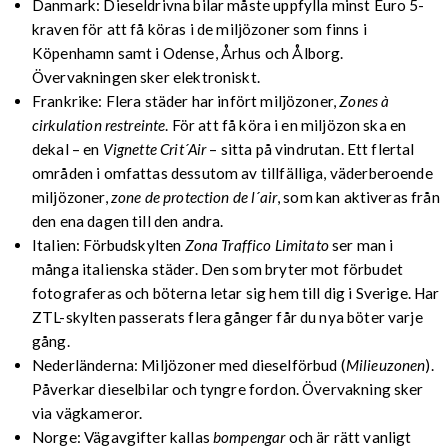
Danmark: Dieseldrivna bilar måste uppfylla minst Euro 5-
kraven för att få köras i de miljözoner som finns i
Köpenhamn samt i Odense, Århus och Ålborg.
Övervakningen sker elektroniskt.
Frankrike: Flera städer har infört miljözoner,
Zones à
cirkulation restreinte
. För att få köra i en miljözon ska en
dekal – en
Vignette Crit´Air
– sitta på vindrutan. Ett flertal
områden i omfattas dessutom av tillfälliga, väderberoende
miljözoner,
zone de protection de l´air
, som kan aktiveras från
den ena dagen till den andra.
Italien: Förbudskylten
Zona Traffico Limitato
ser man i
många italienska städer. Den som bryter mot förbudet
fotograferas och böterna letar sig hem till dig i Sverige. Har
ZTL-skylten passerats flera gånger får du nya böter varje
gång.
Nederländerna: Miljözoner med dieselförbud (
Milieuzonen
).
Påverkar dieselbilar och tyngre fordon. Övervakning sker
via vägkameror.
Norge: Vägavgifter kallas
bompengar
och är rätt vanligt