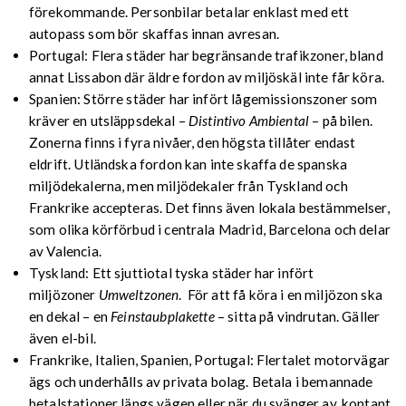
förekommande. Personbilar betalar enklast med ett
autopass som bör skaffas innan avresan.
Portugal: Flera städer har begränsande trafikzoner, bland
annat Lissabon där äldre fordon av miljöskäl inte får köra.
Spanien: Större städer har infört lågemissionszoner som
kräver en utsläppsdekal –
Distintivo Ambiental
– på bilen.
Zonerna finns i fyra nivåer, den högsta tillåter endast
eldrift. Utländska fordon kan inte skaffa de spanska
miljödekalerna, men miljödekaler från Tyskland och
Frankrike accepteras. Det finns även lokala bestämmelser,
som olika körförbud i centrala Madrid, Barcelona och delar
av Valencia.
Tyskland: Ett sjuttiotal tyska städer har infört
miljözoner
Umweltzonen
. För att få köra i en miljözon ska
en dekal – en
Feinstaubplakette
– sitta på vindrutan. Gäller
även el-bil.
Frankrike, Italien, Spanien, Portugal: Flertalet motorvägar
ägs och underhålls av privata bolag. Betala i bemannade
betalstationer längs vägen eller när du svänger av, kontant