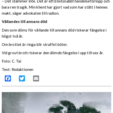
– Det stämmer inte. Det är ett blixtsnabbt händelseförlopp och
bara ren tragik. Min klient har gjort vad som har stått i hennes
makt, säger advokaten till radion.
Vållandes till annans död
Den som döms för vållande till annans död riskerar fängelse i
högst två år.
Om brottet är ringa blir straffet böter.
Vid grovt brott riskerar den dömde fängelse i upp till sex år.
Foto: C. Tai
Text: Redaktionen
Facebook
Twitter
Email