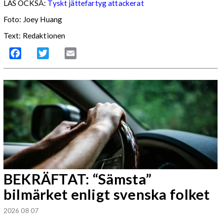
LÄS OCKSÅ:
Tyskt jättefartyg attackerat
Foto: Joey Huang
Text: Redaktionen
Facebook
Twitter
Email
BEKRÄFTAT: “Sämsta”
bilmärket enligt svenska folket
2026 08 07