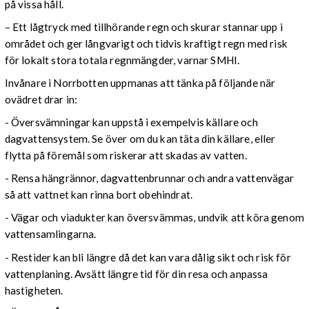
på vissa håll.
– Ett lågtryck med tillhörande regn och skurar stannar upp i
området och ger långvarigt och tidvis kraftigt regn med risk
för lokalt stora totala regnmängder, varnar SMHI.
Invånare i Norrbotten uppmanas att tänka på följande när
ovädret drar in:
- Översvämningar kan uppstå i exempelvis källare och
dagvattensystem. Se över om du kan täta din källare, eller
flytta på föremål som riskerar att skadas av vatten.
- Rensa hängrännor, dagvattenbrunnar och andra vattenvägar
så att vattnet kan rinna bort obehindrat.
- Vägar och viadukter kan översvämmas, undvik att köra genom
vattensamlingarna.
- Restider kan bli längre då det kan vara dålig sikt och risk för
vattenplaning. Avsätt längre tid för din resa och anpassa
hastigheten.