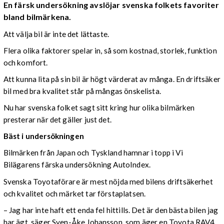
En färsk undersökning avslöjar svenska folkets favoriter
bland bilmärkena.
Att välja bil är inte det lättaste.
Flera olika faktorer spelar in, så som kostnad, storlek, funktion
och komfort.
Att kunna lita på sin bil är högt värderat av många. En driftsäker
bil med bra kvalitet står på mångas önskelista.
Nu har svenska folket sagt sitt kring hur olika bilmärken
presterar när det gäller just det.
Bäst i undersökningen
Bilmärken från Japan och Tyskland hamnar i topp i Vi
Bilägarens färska undersökning AutoIndex.
Svenska Toyotaförare är mest nöjda med bilens driftsäkerhet
och kvalitet och märket tar förstaplatsen.
– Jag har inte haft ett enda fel hittills. Det är den bästa bilen jag
har ägt, säger Sven-Åke Johansson, som äger en Toyota RAV4,