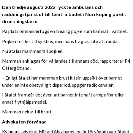
Den tredje augusti 2022 ryckte ambulans och
räddningstjänst ut till Centralbadet i Norrköping på ett
drunkningslarm.
På plats omhändertogs en treårig pojke som hamnat i vattnet.
Pojken fördes till sjukhus, men hans liv gick inte att rädda.
Nu åtalas mamman till pojken.
Mamman anklagas för vållandes till annans död, rapporterar P4
Östergötland.
– Enligt åtalet har mamman brustit i sin uppsikt över barnet
under en inte obetydlig tidsperiod, uppger radiokanalen.
I åtalet framgår det även att barnet inte haft armpuffar eller
annat flythjälpsmedel.
Mamman nekar till brott.
Advokaten förvånad
Kvinnans advokat Mikael Abrahamsson är förvånad över åtalet.