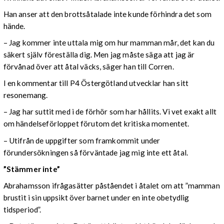
Han anser att den brottsåtalade inte kunde förhindra det som
hände.
– Jag kommer inte uttala mig om hur mamman mår, det kan du
säkert själv föreställa dig. Men jag måste säga att jag är
förvånad över att åtal väcks, säger han till Corren.
I en kommentar till P4 Östergötland utvecklar han sitt
resonemang.
– Jag har suttit med i de förhör som har hållits. Vi vet exakt allt
om händelseförloppet förutom det kritiska momentet.
– Utifrån de uppgifter som framkommit under
förundersökningen så förväntade jag mig inte ett åtal.
”Stämmer inte”
Abrahamsson ifrågasätter påståendet i åtalet om att ”mamman
brustit i sin uppsikt över barnet under en inte obetydlig
tidsperiod”.