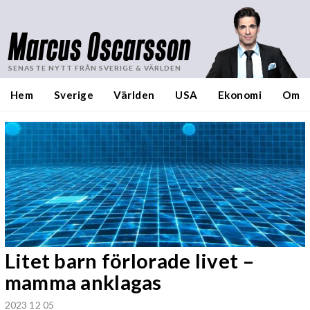
Marcus Oscarsson
SENASTE NYTT FRÅN SVERIGE & VÄRLDEN
Hem
Sverige
Världen
USA
Ekonomi
Om
Litet barn förlorade livet –
mamma anklagas
2023 12 05